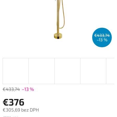
€433,74
–13 %
€433,74
–13 %
€376
€305,69 bez DPH