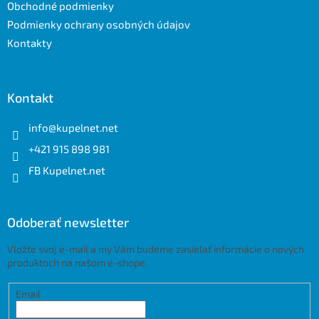
e
Obchodné podmienky
Podmienky ochrany osobných údajov
Kontakty
Kontakt
info
@
kupelnet.net
+421 915 898 981
FB Kupelnet.net
Odoberať newsletter
Vložte svoj e-mail a my Vám budeme zasielať informácie o nových
produktoch na našom e-shope.
Email