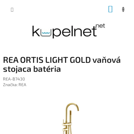
Prejsť
NÁKUP
na
obsah
KOŠÍK
REA ORTIS LIGHT GOLD vaňová
stojaca batéria
REA-B7430
Značka:
REA