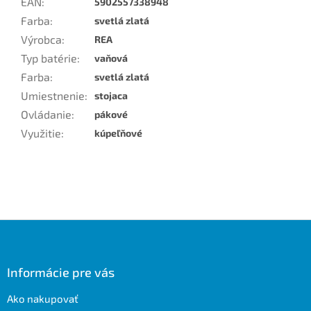
EAN
:
5902557338948
Farba
:
svetlá zlatá
Výrobca
:
REA
Typ batérie
:
vaňová
Farba
:
svetlá zlatá
Umiestnenie
:
stojaca
Ovládanie
:
pákové
Využitie
:
kúpeľňové
Z
á
p
ä
Informácie pre vás
t
Ako nakupovať
i