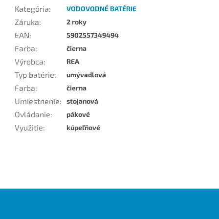
Kategória
:
VODOVODNÉ BATÉRIE
Záruka
:
2 roky
EAN
:
5902557349494
Farba
:
čierna
Výrobca
:
REA
Typ batérie
:
umývadlová
Farba
:
čierna
Umiestnenie
:
stojanová
Ovládanie
:
pákové
Využitie
:
kúpeľňové
Z
á
p