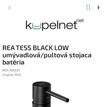
Prejsť
NÁKUP
na
obsah
KOŠÍK
REA TESS BLACK LOW
umývadlová/pultová stojaca
batéria
REA-B8881
Značka:
REA