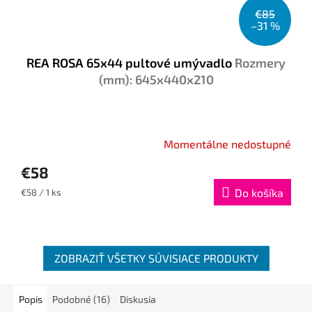
€85
–31 %
REA ROSA 65x44 pultové umývadlo
Rozmery
(mm): 645x440x210
Momentálne nedostupné
€58
Jednotková
Do košíka
€58 / 1 ks
cena:
ZOBRAZIŤ VŠETKY SÚVISIACE PRODUKTY
Popis
Podobné (16)
Diskusia