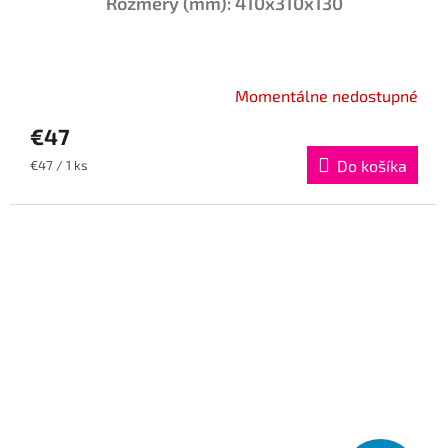
Rozmery (mm): 410x310x130
Momentálne nedostupné
€47
Jednotková
Do košíka
€47 / 1 ks
cena: