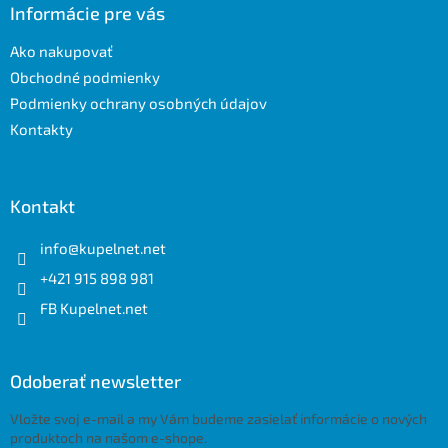
ä
Informácie pre vás
t
Ako nakupovať
i
e
Obchodné podmienky
Podmienky ochrany osobných údajov
Kontakty
Kontakt
info
@
kupelnet.net
+421 915 898 981
FB Kupelnet.net
Odoberať newsletter
Vložte svoj e-mail a my Vám budeme zasielať informácie o nových
produktoch na našom e-shope.