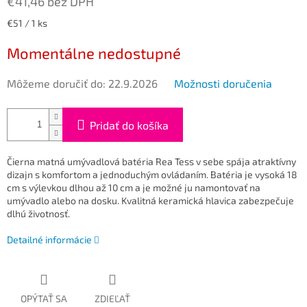
€41,46 bez DPH
Jednotková
€51 / 1 ks
cena:
Momentálne nedostupné
Môžeme doručiť do:
22.9.2026
Možnosti doručenia
Pridať do košíka
Čierna matná umývadlová batéria Rea Tess v sebe spája atraktívny
dizajn s komfortom a jednoduchým ovládaním.
Batéria je vysoká 18
cm s výlevkou dlhou až 10 cm a je možné ju namontovať na
umývadlo alebo na dosku. Kvalitná keramická hlavica zabezpečuje
dlhú životnosť.
Detailné informácie
OPÝTAŤ SA
ZDIEĽAŤ