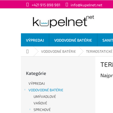
Prejsť
+421 915 898 981
info@kupelnet.net
na
obsah
VÝPREDAJ
VODOVODNÉ BATÉRIE
SANI
Domov
VODOVODNÉ BATÉRIE
TERMOSTATICKÉ
B
TER
o
Preskočiť
č
Kategórie
kategórie
Najpr
n
ý
VÝPREDAJ
p
VODOVODNÉ BATÉRIE
a
UMÝVADLOVÉ
n
e
VAŇOVÉ
l
SPRCHOVÉ