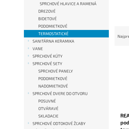
SPRCHOVÉ HLAVICE A RAMENÁ
DREZOVÉ
BIDETOVÉ
PODOMIETKOVÉ
R
TERMOSTATICKÉ
a
Najpr
d
SANITÁRNA KERAMIKA
e
VANE
V
n
SPRCHOVÉ KÚTY
ý
i
SPRCHOVÉ SETY
p
e
SPRCHOVÉ PANELY
i
p
PODOMIETKOVÉ
s
r
p
o
NADOMIETKOVÉ
r
d
SPRCHOVÉ DVERE DO OTVORU
o
u
POSUVNÉ
d
k
OTVÁRAVÉ
u
t
REA
SKLADACIE
k
o
pod
t
v
SPRCHOVÉ ODTOKOVÉ ŽĽABY