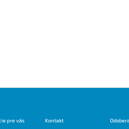
ie pre vás
Kontakt
Odobera