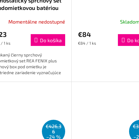
mostatický sprchový set
odomietkovou batériou
Momentálne nedostupné
Sklado
23
€84
Do košíka
Do k
otková
Jednotková
/ 1 ks
€84 / 1 ks
cena:
kaný čierny sprchový
mietkový set REA FENIX ​​​​plus
hový box pod omietku je
triedne zariadenie vyznačujúce
oderným dizajnom a
čnosťou. Celý je vyrobený...
€426,3
€3
6
–24 %
–