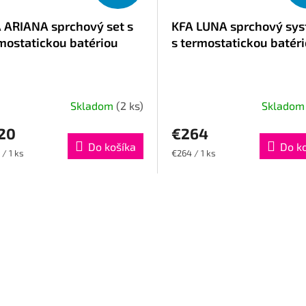
 ARIANA sprchový set s
KFA LUNA sprchový sy
mostatickou batériou
s termostatickou batér
Skladom
(2 ks)
Sklado
20
€264
Do košíka
Do k
otková
Jednotková
/ 1 ks
€264 / 1 ks
cena:
O
v
l
á
d
a
c
i
e