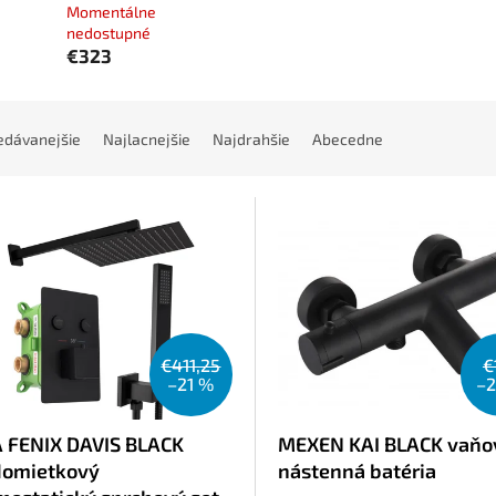
Momentálne
nedostupné
€323
edávanejšie
Najlacnejšie
Najdrahšie
Abecedne
€411,25
€
–21 %
–
 FENIX DAVIS BLACK
MEXEN KAI BLACK vaňo
omietkový
nástenná batéria