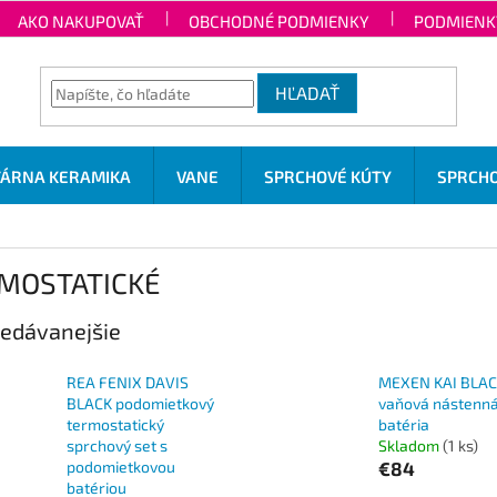
AKO NAKUPOVAŤ
OBCHODNÉ PODMIENKY
PODMIENK
HĽADAŤ
TÁRNA KERAMIKA
VANE
SPRCHOVÉ KÚTY
SPRCHO
MOSTATICKÉ
edávanejšie
REA FENIX DAVIS
MEXEN KAI BLA
BLACK podomietkový
vaňová nástenn
termostatický
batéria
sprchový set s
Skladom
(1 ks)
podomietkovou
€84
batériou