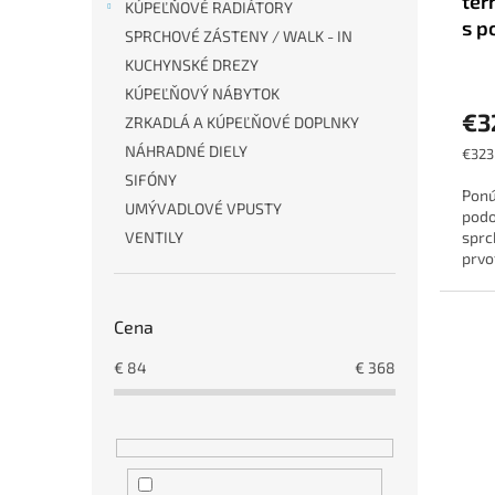
ter
o
KÚPEĽŇOVÉ RADIÁTORY
s p
v
SPRCHOVÉ ZÁSTENY / WALK - IN
KUCHYNSKÉ DREZY
KÚPEĽŇOVÝ NÁBYTOK
€3
ZRKADLÁ A KÚPEĽŇOVÉ DOPLNKY
NÁHRADNÉ DIELY
Jedn
€323 
cena:
SIFÓNY
Ponú
UMÝVADLOVÉ VPUSTY
podo
sprc
VENTILY
prvo
sa m
funk
Cena
€
84
€
368