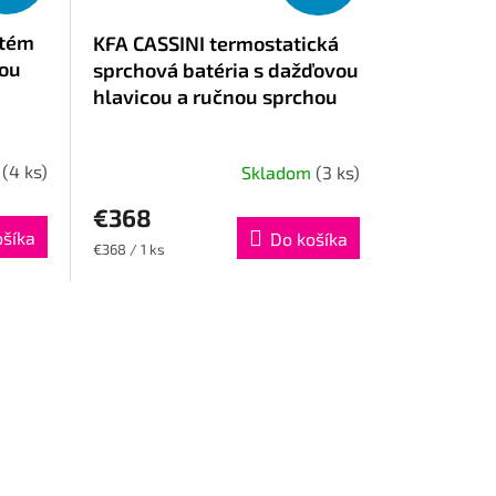
stém
KFA CASSINI termostatická
iou
sprchová batéria s dažďovou
hlavicou a ručnou sprchou
m
(4 ks)
Skladom
(3 ks)
€368
ošíka
Do košíka
Jednotková
€368 / 1 ks
cena: