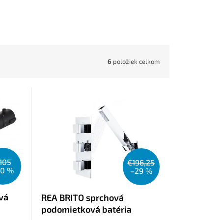
6
položiek celkom
105
€196,25
20 %
–29 %
vá
REA BRITO sprchová
podomietková batéria