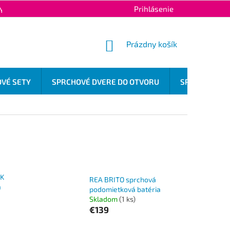
Prihlásenie
Y OCHRANY OSOBNÝCH ÚDAJOV
KONTAKTY
NÁKUPNÝ
Prázdny košík
KOŠÍK
VÉ SETY
SPRCHOVÉ DVERE DO OTVORU
SPRCHOVÉ OD
CK
REA BRITO sprchová
á
podomietková batéria
Skladom
(1 ks)
€139