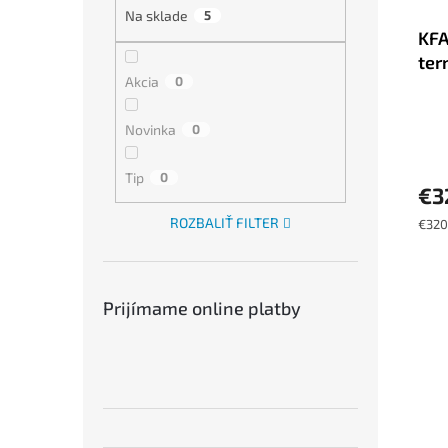
Na sklade
5
KFA
ter
Akcia
0
Novinka
0
Tip
0
€3
ROZBALIŤ FILTER
Jedn
€320 
cena:
Prijímame online platby