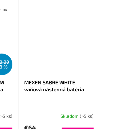
velou
8,80
18 %
ÓM
MEXEN SABRE WHITE
ia
vaňová nástenná batéria
(>5 ks)
Skladom
(>5 ks)
€64