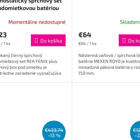
mostatický sprchový set
odomietkovou batériou
Momentálne nedostupné
Sklado
23
€64
Do košíka
Do k
otková
Jednotková
/ 1 ks
€64 / 1 ks
cena:
kaný čierny sprchový
Nástenná vaňová / sprchová bi
mietkový set REA FENIX ​​​​plus
batéria MEXEN ROYO je kvalitn
hový box pod omietku je
mosadzná páková batéria s ro
triedne zariadenie vyznačujúce
150 mm.
oderným dizajnom a
čnosťou. Celý je vyrobený...
€433,74
€1
–13 %
–