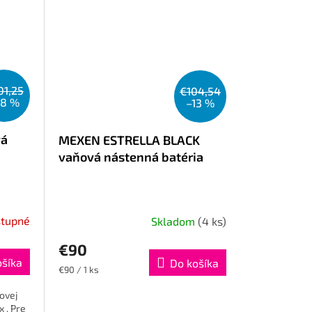
01,25
€104,54
28 %
–13 %
vá
MEXEN ESTRELLA BLACK
vaňová nástenná batéria
tupné
Skladom
(4 ks)
€90
ošíka
Do košíka
Jednotková
€90 / 1 ks
cena:
ovej
​​. Pre