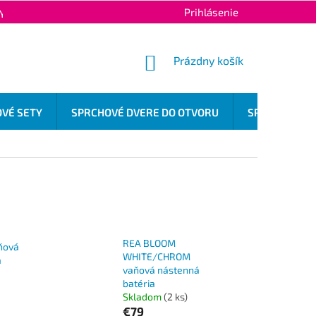
Prihlásenie
Y OCHRANY OSOBNÝCH ÚDAJOV
KONTAKTY
NÁKUPNÝ
Prázdny košík
KOŠÍK
VÉ SETY
SPRCHOVÉ DVERE DO OTVORU
SPRCHOVÉ OD
REA BLOOM
ňová
WHITE/CHROM
a
vaňová nástenná
batéria
Skladom
(2 ks)
€79