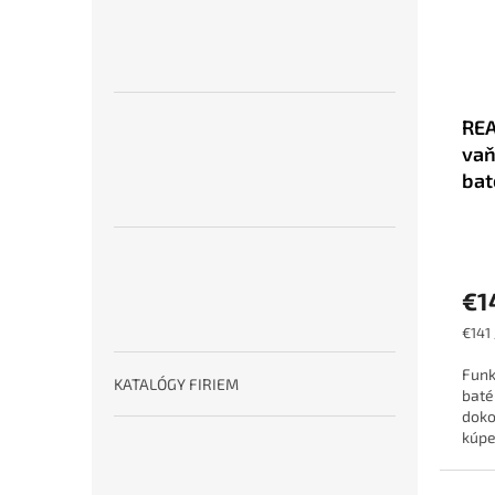
RE
vaň
bat
€1
Jedn
€141 
cena:
Funk
KATALÓGY FIRIEM
baté
doko
kúpe
vzhľ
je...