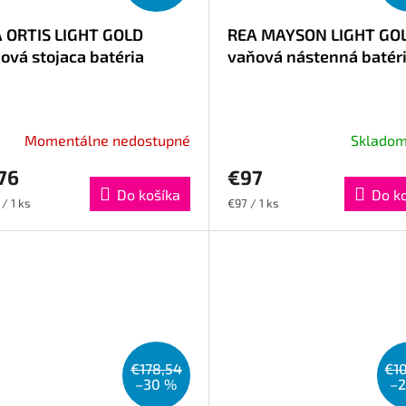
 ORTIS LIGHT GOLD
REA MAYSON LIGHT GO
ová stojaca batéria
vaňová nástenná batér
Momentálne nedostupné
Sklado
76
€97
Do košíka
Do k
otková
Jednotková
/ 1 ks
€97 / 1 ks
cena:
€178,54
€1
–30 %
–