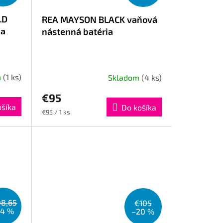
LD
REA MAYSON BLACK vaňová
ia
nástenná batéria
m
(1 ks)
Skladom
(4 ks)
€95
ošíka
Do košíka
Jednotková
€95 / 1 ks
cena:
08,65
€105
24 %
–20 %