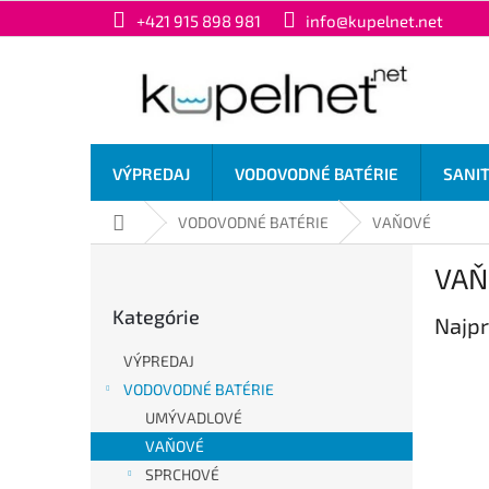
Prejsť
+421 915 898 981
info@kupelnet.net
na
obsah
VÝPREDAJ
VODOVODNÉ BATÉRIE
SANI
Domov
VODOVODNÉ BATÉRIE
VAŇOVÉ
B
VAŇ
o
Preskočiť
č
Kategórie
kategórie
Najpr
n
ý
VÝPREDAJ
p
VODOVODNÉ BATÉRIE
a
UMÝVADLOVÉ
n
e
VAŇOVÉ
l
SPRCHOVÉ