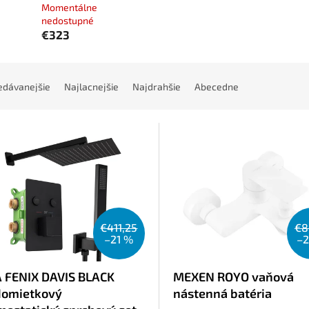
Momentálne
nedostupné
€323
edávanejšie
Najlacnejšie
Najdrahšie
Abecedne
€411,25
€8
–21 %
–
 FENIX DAVIS BLACK
MEXEN ROYO vaňová
omietkový
nástenná batéria