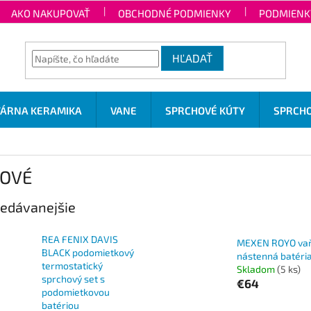
AKO NAKUPOVAŤ
OBCHODNÉ PODMIENKY
PODMIENK
HĽADAŤ
TÁRNA KERAMIKA
VANE
SPRCHOVÉ KÚTY
SPRCHO
OVÉ
edávanejšie
REA FENIX DAVIS
MEXEN ROYO va
BLACK podomietkový
nástenná batéri
termostatický
Skladom
(5 ks)
sprchový set s
€64
podomietkovou
batériou