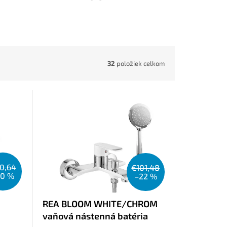
32
položiek celkom
0,64
€101,48
20 %
–22 %
REA BLOOM WHITE/CHROM
vaňová nástenná batéria