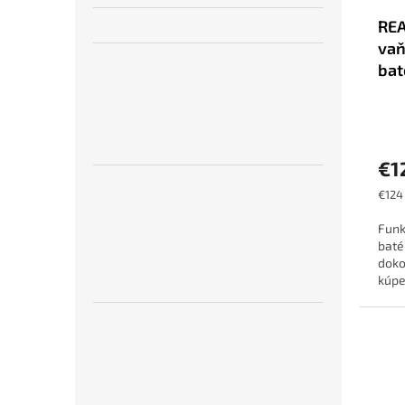
RE
vaň
bat
€1
Jedn
€124 
cena:
Funk
baté
doko
kúpe
vzhľ
je...