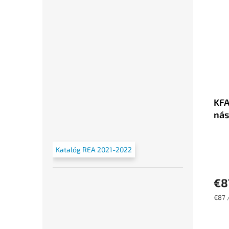
KF
nás
Katalóg REA 2021-2022
€8
Jedn
€87 /
cena: