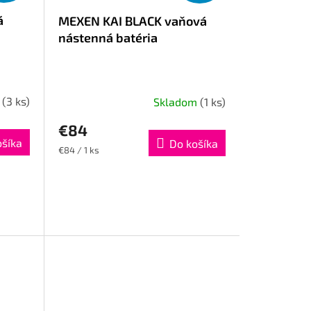
á
MEXEN KAI BLACK vaňová
nástenná batéria
m
(3 ks)
Skladom
(1 ks)
€84
ošíka
Do košíka
Jednotková
€84 / 1 ks
cena: