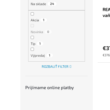
Na sklade
24
REA
vaň
Akcia
1
Novinka
0
Tip
1
€3
Jedn
€376 
Výpredaj
1
cena:
ROZBALIŤ FILTER
Prijímame online platby