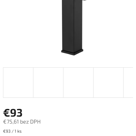
€93
€75,61 bez DPH
Jednotková
€93 / 1 ks