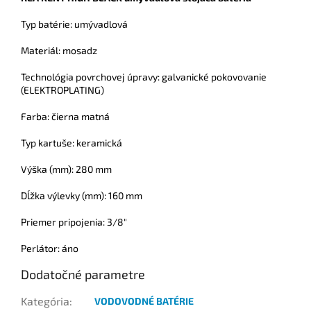
Typ batérie:
umývadlová
Materiál:
mosadz
Technológia povrchovej úpravy:
g
alvanické pokovovanie
(ELEKTROPLATING)
Farba:
čierna matná
Typ kartuše
:
keramická
Výška (mm):
280
mm
Dĺžka výlevky (mm):
160 mm
Priemer pripojenia:
3/8
"
Perlátor:
áno
Dodatočné parametre
Kategória
:
VODOVODNÉ BATÉRIE