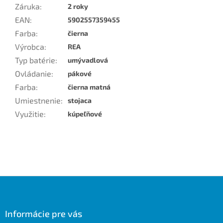
Záruka
:
2 roky
EAN
:
5902557359455
Farba
:
čierna
Výrobca
:
REA
Typ batérie
:
umývadlová
Ovládanie
:
pákové
Farba
:
čierna matná
Umiestnenie
:
stojaca
Využitie
:
kúpeľňové
Z
á
p
ä
Informácie pre vás