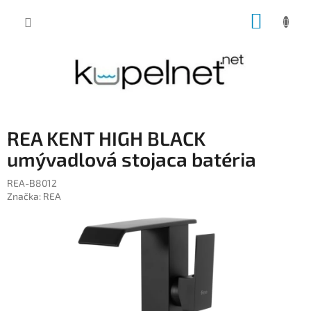
Prejsť
NÁKUP
na
obsah
KOŠÍK
REA KENT HIGH BLACK
umývadlová stojaca batéria
REA-B8012
Značka:
REA