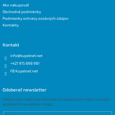
t
Ako nakupovať
i
e
Obchodné podmienky
Podmienky ochrany osobných údajov
Kontakty
Kontakt
info
@
kupelnet.net
+421 915 898 981
FB Kupelnet.net
Odoberať newsletter
Vložte svoj e-mail a my Vám budeme zasielať informácie o nových
produktoch na našom e-shope.