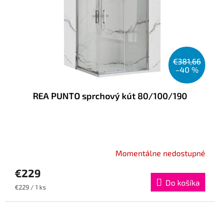
r
t
o
o
d
v
u
k
t
€381,66
o
–40 %
v
REA PUNTO sprchový kút 80/100/190
Momentálne nedostupné
€229
Do košíka
Jednotková
€229 / 1 ks
cena: