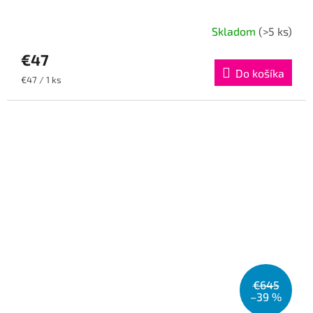
Skladom
(>5 ks)
€47
Do košíka
Jednotková
€47 / 1 ks
cena:
€645
–39 %