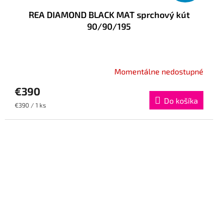
REA DIAMOND BLACK MAT sprchový kút
90/90/195
Momentálne nedostupné
€390
Do košíka
Jednotková
€390 / 1 ks
cena: