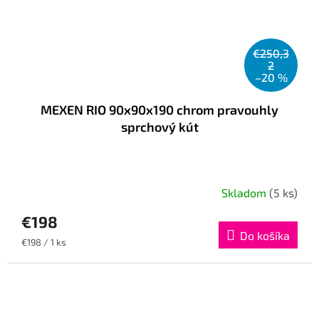
€250,3
2
–20 %
MEXEN RIO 90x90x190 chrom pravouhly
sprchový kút
Skladom
(5 ks)
€198
Do košíka
Jednotková
€198 / 1 ks
cena: