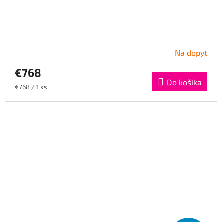
Na dopyt
€768
Do košíka
Jednotková
€768 / 1 ks
cena: