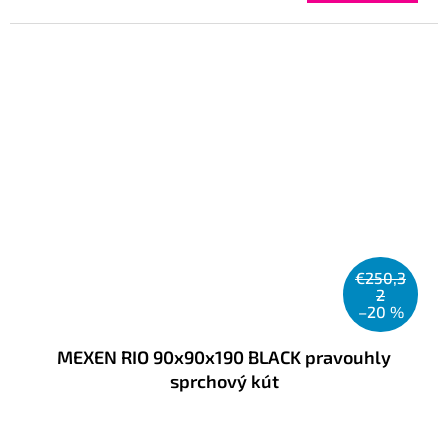
cena:
€250,3
2
–20 %
MEXEN RIO 90x90x190 BLACK pravouhly
sprchový kút