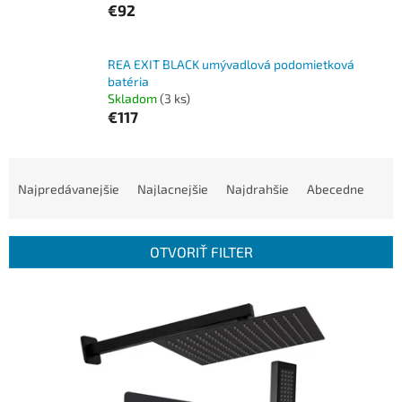
€92
REA EXIT BLACK umývadlová podomietková
batéria
Skladom
(3 ks)
€117
R
a
Najpredávanejšie
Najlacnejšie
Najdrahšie
Abecedne
d
e
n
OTVORIŤ FILTER
i
e
V
p
ý
r
p
o
i
d
s
u
p