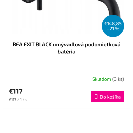
€148,85
–21 %
REA EXIT BLACK umývadlová podomietková
batéria
Skladom
(3 ks)
€117
Do košíka
Jednotková
€117 / 1 ks
cena: