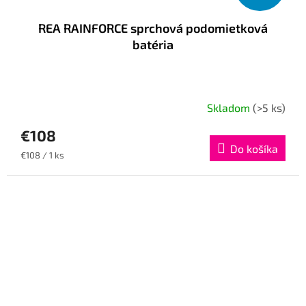
REA RAINFORCE sprchová podomietková
batéria
Skladom
(>5 ks)
€108
Do košíka
Jednotková
€108 / 1 ks
cena: