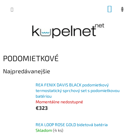
Prejsť
NÁKUP
na
obsah
KOŠÍK
PODOMIETKOVÉ
Najpredávanejšie
REA FENIX DAVIS BLACK podomietkový
termostatický sprchový set s podomietkovou
batériou
Momentálne nedostupné
€323
REA LOOP ROSE GOLD bidetová batéria
Skladom
(4 ks)