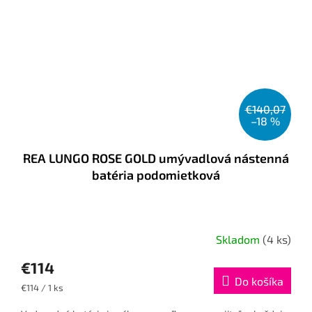
€140,07
–18 %
REA LUNGO ROSE GOLD umývadlová nástenná
batéria podomietková
Skladom
(4 ks)
€114
Do košíka
Jednotková
€114 / 1 ks
cena: