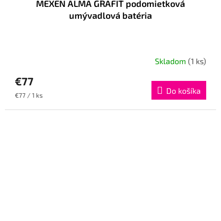
MEXEN ALMA GRAFIT podomietková
umývadlová batéria
Skladom
(1 ks)
€77
Do košíka
Jednotková
€77 / 1 ks
cena: