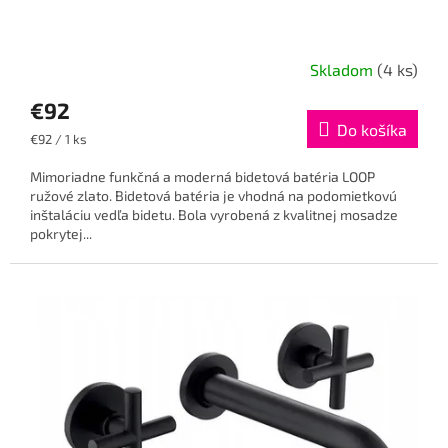
Skladom
(4 ks)
€92
Do košíka
Jednotková
€92 / 1 ks
cena:
Mimoriadne funkčná a moderná bidetová batéria LOOP
ružové zlato. Bidetová batéria je vhodná na podomietkovú
inštaláciu vedľa bidetu. Bola vyrobená z kvalitnej mosadze
pokrytej...