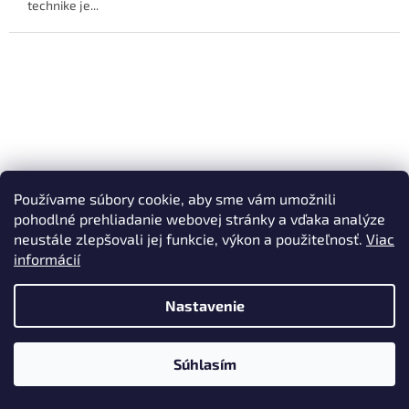
technike je...
Používame súbory cookie, aby sme vám umožnili
pohodlné prehliadanie webovej stránky a vďaka analýze
neustále zlepšovali jej funkcie, výkon a použiteľnosť.
Viac
informácií
€119,85
–24 %
Nastavenie
KFA HALIT podomietková nástenná
umývadlová batéria
Súhlasím