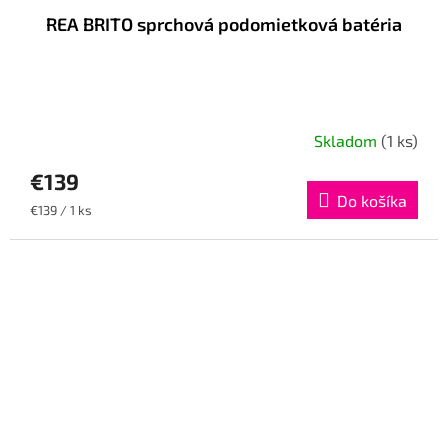
REA BRITO sprchová podomietková batéria
Skladom
(1 ks)
€139
Do košíka
Jednotková
€139 / 1 ks
cena: