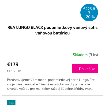
€225,8
3
–20 %
REA LUNGO BLACK podomietkový vaňový set s
vaňovou batériou
Skladom
(3 ks)
€179
Do košíka
Jednotková
€179 / 1 ks
cena:
Predstavujeme Vám model podomietkovej serie Lungo. Pre
svoju všestrannosť a úžasné estetické kvality je zostava
skvelou voľbou pre majiteľov každej kúpeľne. Módny tvar...
Tip