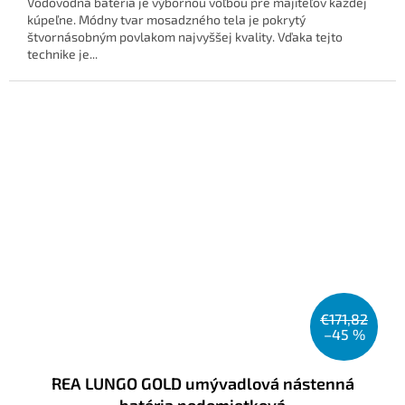
Vodovodná batéria je výbornou voľbou pre majiteľov každej
kúpeľne. Módny tvar mosadzného tela je pokrytý
štvornásobným povlakom najvyššej kvality. Vďaka tejto
technike je...
€171,82
–45 %
REA LUNGO GOLD umývadlová nástenná
batéria podomietková