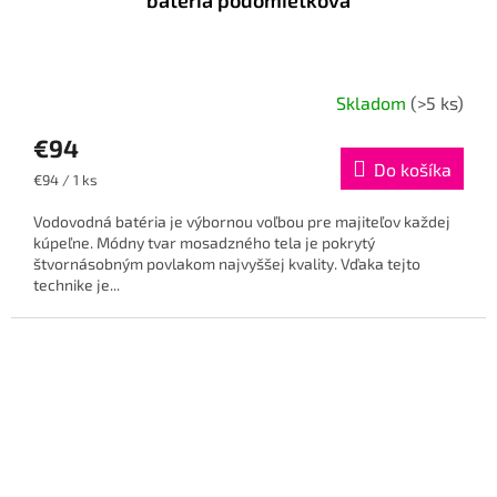
Skladom
(>5 ks)
€94
Do košíka
Jednotková
€94 / 1 ks
cena:
Vodovodná batéria je výbornou voľbou pre majiteľov každej
kúpeľne. Módny tvar mosadzného tela je pokrytý
štvornásobným povlakom najvyššej kvality. Vďaka tejto
technike je...