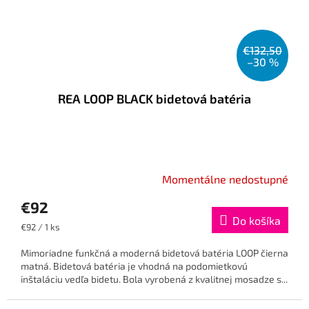
€132,50
–30 %
REA LOOP BLACK bidetová batéria
Momentálne nedostupné
€92
Do košíka
Jednotková
€92 / 1 ks
cena:
Mimoriadne funkčná a moderná bidetová batéria LOOP čierna
matná. Bidetová batéria je vhodná na podomietkovú
inštaláciu vedľa bidetu. Bola vyrobená z kvalitnej mosadze s...