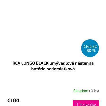
€149,32
–30 %
REA LUNGO BLACK umývadlová nástenná
batéria podomietková
Skladom
(4 ks)
€104
Do košíka