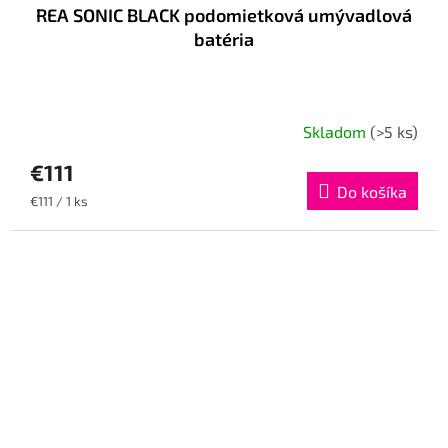
REA SONIC BLACK podomietková umývadlová
batéria
Skladom
(>5 ks)
€111
Do košíka
Jednotková
€111 / 1 ks
cena: