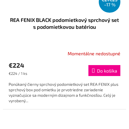
–17 %
REA FENIX BLACK podomietkový sprchový set
s podomietkovou batériou
Momentálne nedostupné
€224
Do košíka
Jednotková
€224 / 1 ks
cena:
Ponúkaný čierny sprchový podomietkový set REA FENIX ​​​​plus
sprchový box pod omietku je prvotriedne zariadenie
vyznačujúce sa moderným dizajnom a funkčnosťou. Celý je
vyrobený...