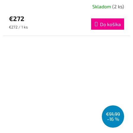
Skladom
(2 ks)
€272
Do košíka
Jednotková
€272 / 1 ks
cena:
€91,99
–16 %