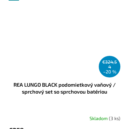
€324,5
4
–20 %
REA LUNGO BLACK podomietkový vaňový /
sprchový set so sprchovou batériou
Skladom
(3 ks)