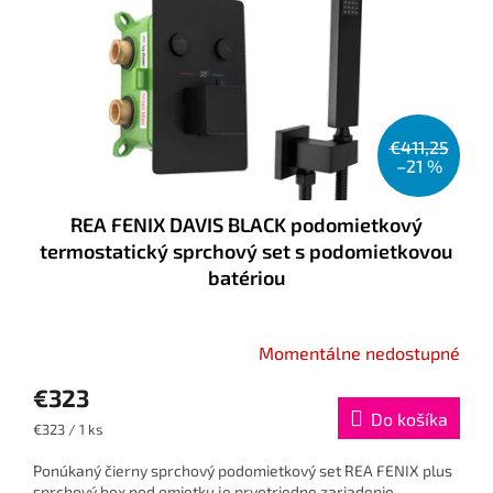
k
r
t
o
o
d
v
u
k
t
€411,25
o
–21 %
v
REA FENIX DAVIS BLACK podomietkový
termostatický sprchový set s podomietkovou
batériou
Momentálne nedostupné
€323
Do košíka
Jednotková
€323 / 1 ks
cena:
Ponúkaný čierny sprchový podomietkový set REA FENIX ​​​​plus
sprchový box pod omietku je prvotriedne zariadenie