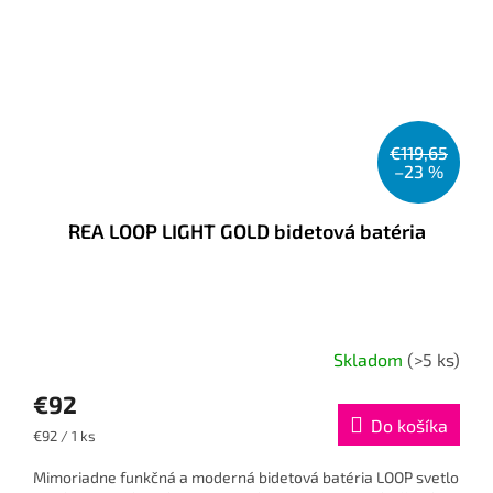
€119,65
–23 %
REA LOOP LIGHT GOLD bidetová batéria
Skladom
(>5 ks)
€92
Do košíka
Jednotková
€92 / 1 ks
cena:
Mimoriadne funkčná a moderná bidetová batéria LOOP svetlo