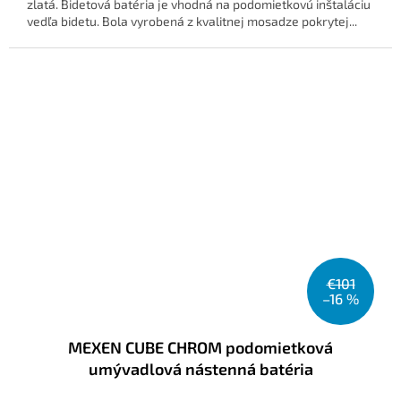
zlatá. Bidetová batéria je vhodná na podomietkovú inštaláciu
vedľa bidetu. Bola vyrobená z kvalitnej mosadze pokrytej...
€101
–16 %
MEXEN CUBE CHROM podomietková
umývadlová nástenná batéria