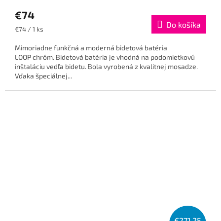
€74
Do košíka
Jednotková
€74 / 1 ks
cena:
Mimoriadne funkčná a moderná bidetová batéria
LOOP chróm. Bidetová batéria je vhodná na podomietkovú
inštaláciu vedľa bidetu. Bola vyrobená z kvalitnej mosadze.
Vďaka špeciálnej...
€271,25