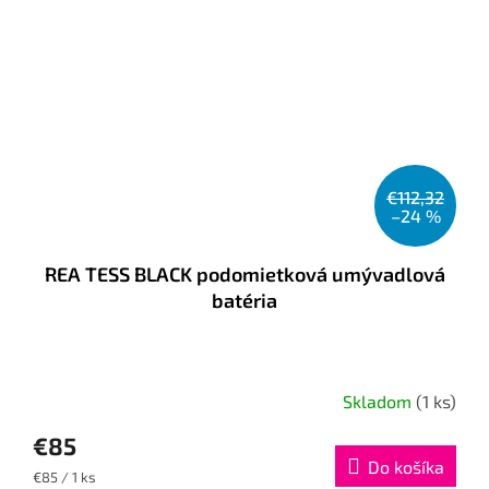
€112,32
–24 %
REA TESS BLACK podomietková umývadlová
batéria
Skladom
(1 ks)
€85
Do košíka
Jednotková
€85 / 1 ks