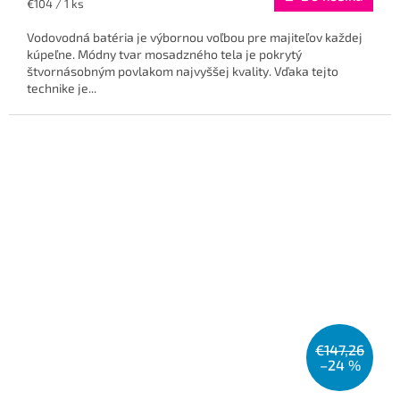
Jednotková
€104 / 1 ks
cena:
Vodovodná batéria je výbornou voľbou pre majiteľov každej
kúpeľne. Módny tvar mosadzného tela je pokrytý
štvornásobným povlakom najvyššej kvality. Vďaka tejto
technike je...
€147,26
–24 %