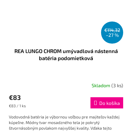
€114,32
–27 %
REA LUNGO CHROM umývadlová nástenná
batéria podomietková
Skladom
(3 ks)
€83
Do košíka
Jednotková
€83 / 1 ks
cena:
Vodovodná batéria je výbornou voľbou pre majiteľov každej
kúpeľne. Módny tvar mosadzného tela je pokrytý
štvornásobným povlakom najvyššej kvality. Vďaka tejto