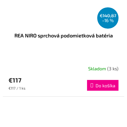
€140,87
–16 %
REA NIRO sprchová podomietková batéria
Skladom
(3 ks)
€117
Do košíka
Jednotková
€117 / 1 ks
cena: