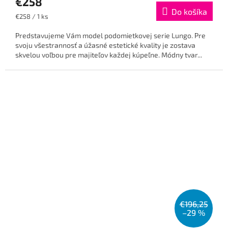
€258
Do košíka
Jednotková
€258 / 1 ks
cena:
Predstavujeme Vám model podomietkovej serie Lungo. Pre
svoju všestrannosť a úžasné estetické kvality je zostava
skvelou voľbou pre majiteľov každej kúpeľne. Módny tvar...
€196,25
–29 %