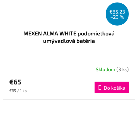
€85,23
–23 %
MEXEN ALMA WHITE podomietková
umývadlová batéria
Skladom
(3 ks)
€65
Do košíka
Jednotková
€65 / 1 ks
cena: