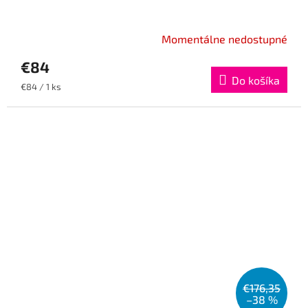
Momentálne nedostupné
€84
Do košíka
Jednotková
€84 / 1 ks
cena:
€176,35
–38 %