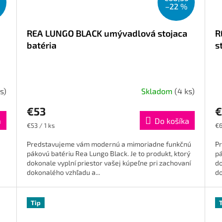
–22 %
REA LUNGO BLACK umývadlová stojaca
R
batéria
s
s)
Skladom
(4 ks)
€53
€
a
Do košíka
Jednotková
Je
€53 / 1 ks
€6
cena:
ce
Predstavujeme vám modernú a mimoriadne funkčnú
P
pákovú batériu Rea Lungo Black. Je to produkt, ktorý
pá
dokonale vyplní priestor vašej kúpeľne pri zachovaní
do
dokonalého vzhľadu a...
do
Tip