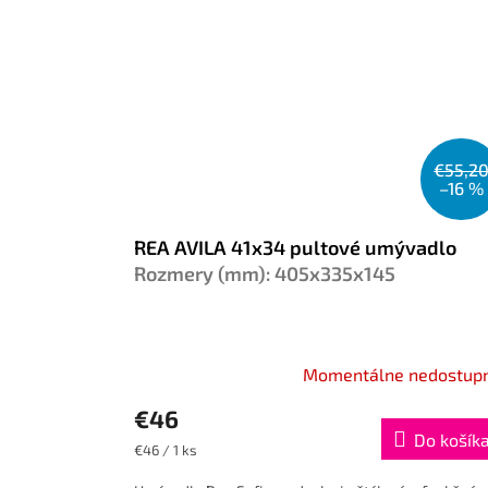
€55,2
–16 %
REA AVILA 41x34 pultové umývadlo
Rozmery (mm): 405x335x145
Momentálne nedostup
€46
Do košík
Jednotková
€46 / 1 ks
cena: