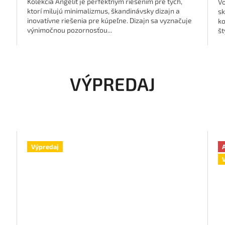
Kolekcia Angelit je perfektným riešením pre tých,
Vo
ktorí milujú minimalizmus, škandinávsky dizajn a
sk
inovatívne riešenia pre kúpeľne. Dizajn sa vyznačuje
ko
výnimočnou pozornosťou...
št
VÝPREDAJ
Výpredaj