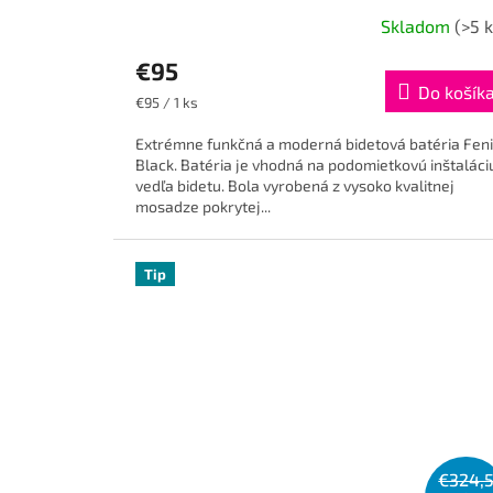
Skladom
(>5 k
€95
Do košík
Jednotková
€95 / 1 ks
cena:
Extrémne funkčná a moderná bidetová batéria Fenix ​​
Black. Batéria je vhodná na podomietkovú inštaláci
vedľa bidetu. Bola vyrobená z vysoko kvalitnej
mosadze pokrytej...
Tip
€324,