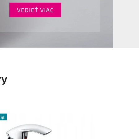
vy
Tip