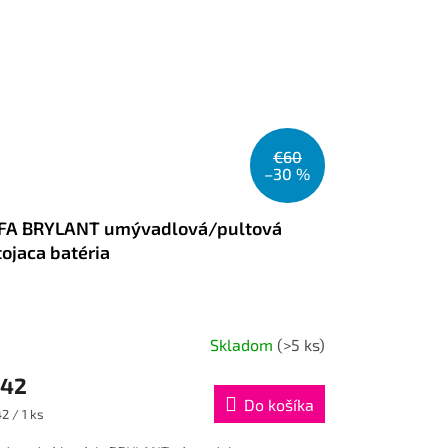
€60
–30 %
FA BRYLANT umývadlová/pultová
tojaca batéria
Skladom
(>5 ks)
42
Do košíka
dnotková
2 / 1 ks
na: