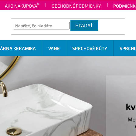
AKO NAKUPOVAŤ
OBCHODNÉ PODMIENKY
PODMIENK
HĽADAŤ
TÁRNA KERAMIKA
VANE
SPRCHOVÉ KÚTY
SPRCHO