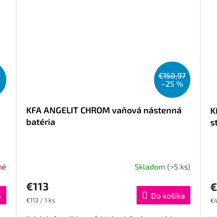
0
€150,97
–25 %
KFA ANGELIT CHROM vaňová nástenná
K
batéria
s
né
Skladom
(>5 ks)
€113
€
a
Do košíka
Jednotková
Je
€113 / 1 ks
€4
cena:
ce