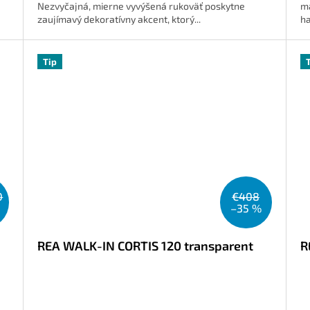
Nezvyčajná, mierne vyvýšená rukoväť poskytne
ma
zaujímavý dekoratívny akcent, ktorý...
ha
Tip
0
€408
–35 %
REA WALK-IN CORTIS 120 transparent
R