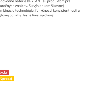
dovodné batérie BRYLANT sú produktom pre
utočných znalcov. Sú výsledkom šikovnej
mbinácie technológie, funkčnosti, konzistentnosti a
ýlovej odvahy. Jasné línie, špičkový...
Akcia
Výpredaj