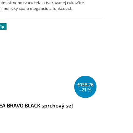
jestátneho tvaru tela a tvarovanej rukoväte
rmonicky spája eleganciu a funkčnosť.
Tip
€138,76
–21 %
EA BRAVO BLACK sprchový set