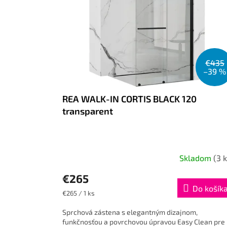
€435
–39 %
REA WALK-IN CORTIS BLACK 120
transparent
Skladom
(3 k
€265
Do košík
Jednotková
€265 / 1 ks
cena:
Sprchová zástena s elegantným dizajnom,
funkčnosťou a povrchovou úpravou Easy Clean pre