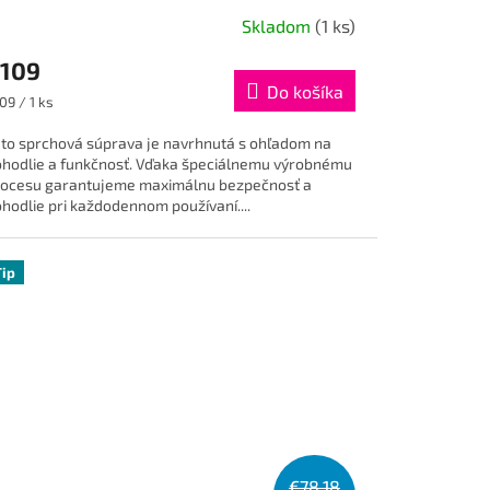
Skladom
(1 ks)
109
Do košíka
dnotková
09 / 1 ks
na:
to sprchová súprava je navrhnutá s ohľadom na
hodlie a funkčnosť. Vďaka špeciálnemu výrobnému
ocesu garantujeme maximálnu bezpečnosť a
hodlie pri každodennom používaní....
Tip
€78,18