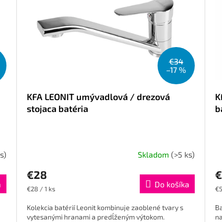
€34
–17 %
KFA LEONIT umývadlová / drezová
K
stojaca batéria
b
s)
Skladom
(>5 ks)
€28
€
a
Do košíka
Jednotková
Je
€28 / 1 ks
€5
cena:
ce
Kolekcia batérií Leonit kombinuje zaoblené tvary s
Ba
vytesanými hranami a predĺženým výtokom.
na