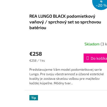
4
–20 %
REA LUNGO BLACK podomietkový
vaňový / sprchový set so sprchovou
batériou
Skladom
(3 k
€258
Do košík
Jednotková
€258 / 1 ks
cena:
Predstavujeme Vám model podomietkovej serie
Lungo. Pre svoju všestrannosť a úžasné estetické
kvality je zostava skvelou voľbou pre majiteľov
každej kúpeľne. Módny tvar...
Tip