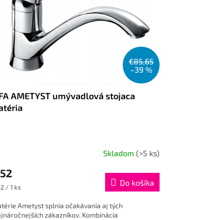
€85,65
–39 %
FA AMETYST umývadlová stojaca
atéria
Skladom
(>5 ks)
52
Do košíka
dnotková
2 / 1 ks
na:
térie Ametyst splnia očakávania aj tých
jnáročnejších zákazníkov. Kombinácia