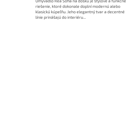
Umývadlo Rea Sofia na dosku je štýlové a funkčné
riešenie, ktoré dokonale doplní modernú alebo
klasickú kúpeľňu. Jeho elegantný tvar a decentné
línie prinášajú do interiéru...