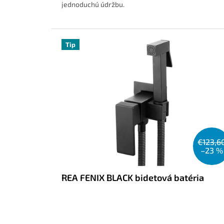
jednoduchú údržbu.
Tip
€123,6
–23 %
REA FENIX BLACK bidetová batéria