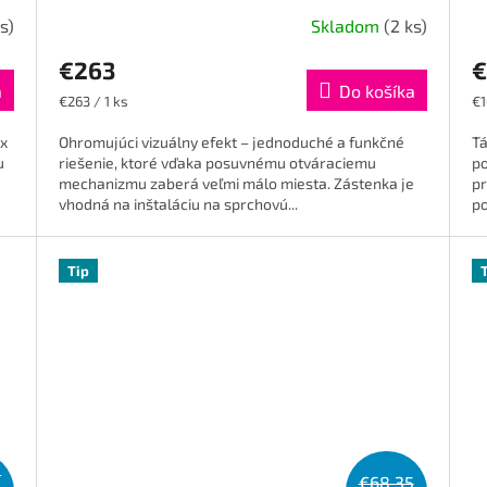
s)
Skladom
(2 ks)
€263
€
a
Do košíka
Jednotková
Je
€263 / 1 ks
€1
cena:
ce
​​
Ohromujúci vizuálny efekt – jednoduché a funkčné
Tá
u
riešenie, ktoré vďaka posuvnému otváraciemu
po
mechanizmu zaberá veľmi málo miesta. Zástenka je
pr
vhodná na inštaláciu na sprchovú...
po
Tip
5
€68,35