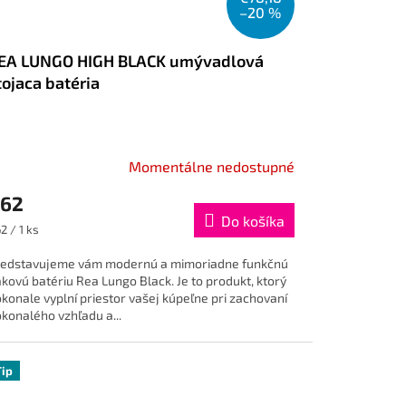
–20 %
EA LUNGO HIGH BLACK umývadlová
tojaca batéria
Momentálne nedostupné
62
Do košíka
dnotková
2 / 1 ks
na:
redstavujeme vám modernú a mimoriadne funkčnú
kovú batériu Rea Lungo Black. Je to produkt, ktorý
konale vyplní priestor vašej kúpeľne pri zachovaní
konalého vzhľadu a...
Tip