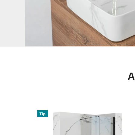
A
Tip