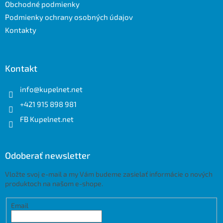
e
Obchodné podmienky
Podmienky ochrany osobných údajov
Kontakty
Kontakt
info
@
kupelnet.net
+421 915 898 981
FB Kupelnet.net
Odoberať newsletter
Vložte svoj e-mail a my Vám budeme zasielať informácie o nových
produktoch na našom e-shope.
Email