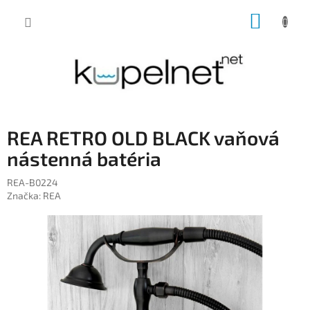
Prejsť
NÁKUP
na
obsah
KOŠÍK
REA RETRO OLD BLACK vaňová
nástenná batéria
REA-B0224
Značka:
REA