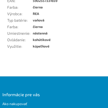
EAN
:
5902557331659
Farba
:
čierna
Výrobca
:
REA
Typ batérie
:
vaňová
Farba
:
čierna
Umiestnenie
:
nástenná
Ovládanie
:
kohútikové
Využitie
:
kúpeľňové
Z
á
p
ä
Informácie pre vás
t
Ako nakupovať
i