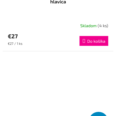
hlavica
Skladom
(4 ks)
€27
Do košíka
Jednotková
€27 / 1 ks
cena: