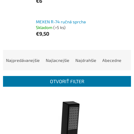
€6
MEXEN R-74 ručná sprcha
Skladom
(>5 ks)
€9,50
R
a
Najpredávanejšie
Najlacnejšie
Najdrahšie
Abecedne
d
e
n
OTVORIŤ FILTER
i
e
V
p
ý
r
p
o
i
d
s
u
p
k