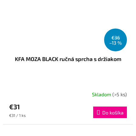
€36
–13 %
KFA MOZA BLACK ručná sprcha s držiakom
Skladom
(>5 ks)
€31
Do košíka
Jednotková
€31 / 1 ks
cena: