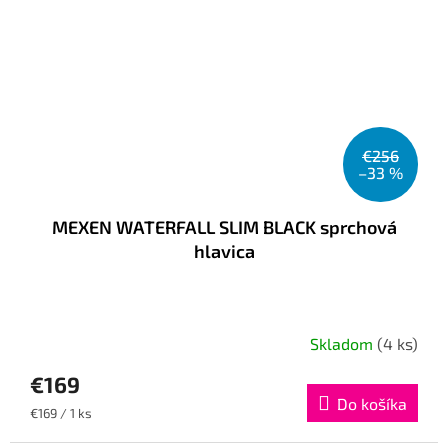
€256
–33 %
MEXEN WATERFALL SLIM BLACK sprchová
hlavica
Skladom
(4 ks)
€169
Do košíka
Jednotková
€169 / 1 ks
cena: