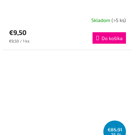
Skladom
(>5 ks)
€9,50
Do košíka
Jednotková
€9,50 / 1 ks
cena:
€85,91
–25 %