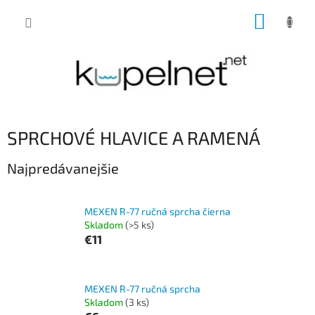
Prejsť
NÁKUP
na
obsah
KOŠÍK
SPRCHOVÉ HLAVICE A RAMENÁ
Najpredávanejšie
MEXEN R-77 ručná sprcha čierna
Skladom
(>5 ks)
€11
MEXEN R-77 ručná sprcha
Skladom
(3 ks)