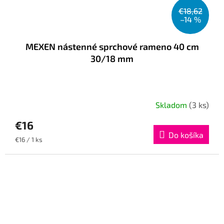
€18,62
–14 %
MEXEN nástenné sprchové rameno 40 cm
30/18 mm
Skladom
(3 ks)
€16
Do košíka
Jednotková
€16 / 1 ks
cena: