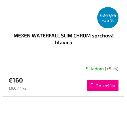
€247,55
–35 %
MEXEN WATERFALL SLIM CHROM sprchová
hlavica
Skladom
(>5 ks)
€160
Do košíka
Jednotková
€160 / 1 ks
cena: