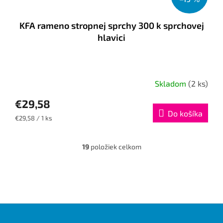
KFA rameno stropnej sprchy 300 k sprchovej
hlavici
Skladom
(2 ks)
€29,58
Do košíka
Jednotková
€29,58 / 1 ks
cena:
19
položiek celkom
O
v
l
á
d
a
c
Z
i
á