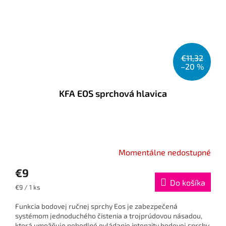
€11,32
–20 %
KFA EOS sprchová hlavica
Momentálne nedostupné
€9
Do košíka
Jednotková
€9 / 1 ks
cena:
Funkcia bodovej ručnej sprchy Eos je zabezpečená
systémom jednoduchého čistenia a trojprúdovou násadou,
ktorá umožňuje pohodlné ovládanie intenzity bodovej sprchy.