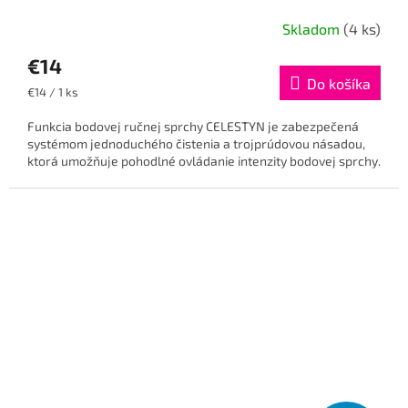
Skladom
(4 ks)
€14
Do košíka
Jednotková
€14 / 1 ks
cena:
Funkcia bodovej ručnej sprchy CELESTYN je zabezpečená
systémom jednoduchého čistenia a trojprúdovou násadou,
ktorá umožňuje pohodlné ovládanie intenzity bodovej sprchy.