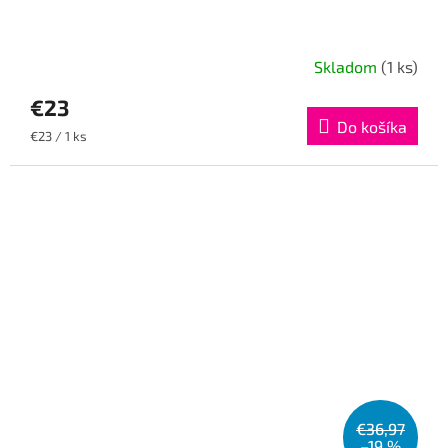
Skladom
(1 ks)
€23
Do košíka
Jednotková
€23 / 1 ks
cena:
€36,97
–19 %