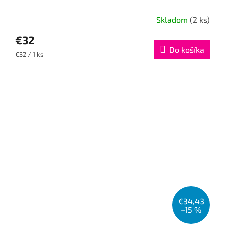
Skladom
(2 ks)
€32
Do košíka
Jednotková
€32 / 1 ks
cena:
€34,43
–15 %