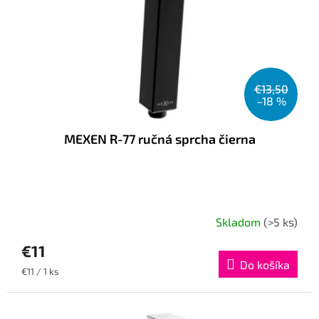
r
t
o
o
d
v
u
k
t
€13,50
o
–18 %
v
MEXEN R-77 ručná sprcha čierna
Skladom
(>5 ks)
€11
Do košíka
Jednotková
€11 / 1 ks
cena: