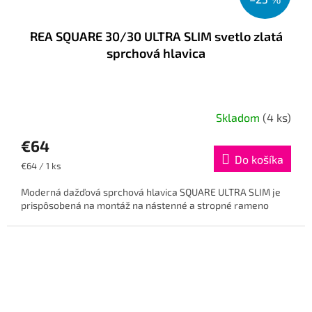
REA SQUARE 30/30 ULTRA SLIM svetlo zlatá
sprchová hlavica
Skladom
(4 ks)
€64
Do košíka
Jednotková
€64 / 1 ks
cena:
Moderná dažďová sprchová hlavica SQUARE ULTRA SLIM je
prispôsobená na montáž na nástenné a stropné rameno