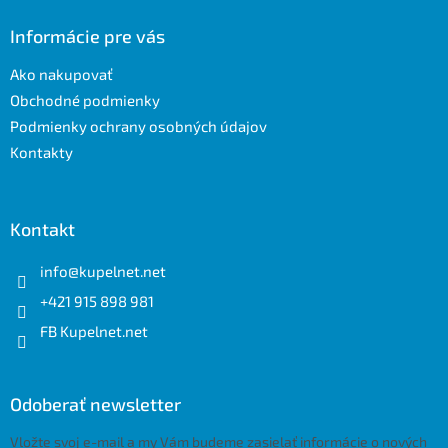
e
p
p
ä
Informácie pre vás
r
t
v
Ako nakupovať
i
k
e
y
Obchodné podmienky
v
Podmienky ochrany osobných údajov
ý
Kontakty
p
i
s
u
Kontakt
info
@
kupelnet.net
+421 915 898 981
FB Kupelnet.net
Odoberať newsletter
Vložte svoj e-mail a my Vám budeme zasielať informácie o nových