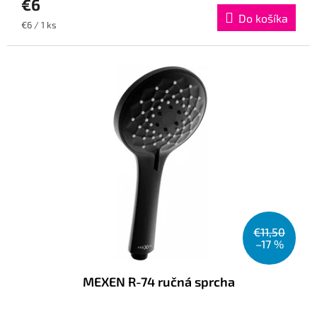
€6
Do košíka
Jednotková
€6 / 1 ks
cena:
€11,50
–17 %
MEXEN R-74 ručná sprcha