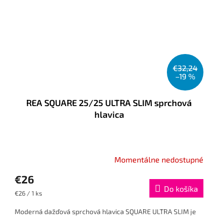
€32,24
–19 %
REA SQUARE 25/25 ULTRA SLIM sprchová
hlavica
Momentálne nedostupné
€26
Do košíka
Jednotková
€26 / 1 ks
cena:
Moderná dažďová sprchová hlavica SQUARE ULTRA SLIM je