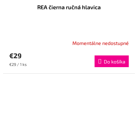
REA čierna ručná hlavica
Momentálne nedostupné
€29
Do košíka
Jednotková
€29 / 1 ks
cena: