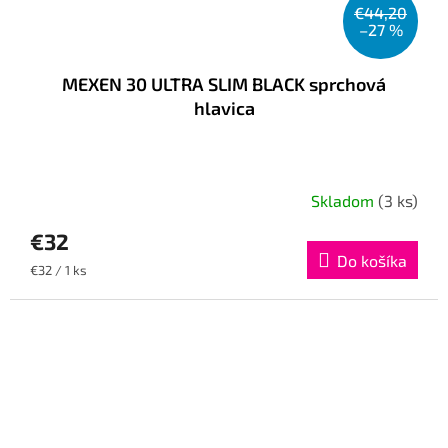
€44,20
–27 %
MEXEN 30 ULTRA SLIM BLACK sprchová
hlavica
Skladom
(3 ks)
€32
Do košíka
Jednotková
€32 / 1 ks
cena: