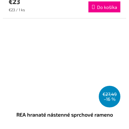
€23
Do košíka
Jednotková
€23 / 1 ks
cena:
€27,49
–16 %
REA hranaté nástenné sprchové rameno