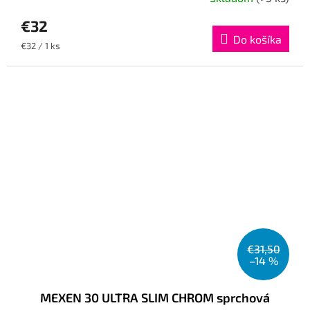
€32
Do košíka
Jednotková
€32 / 1 ks
cena:
€31,50
–14 %
MEXEN 30 ULTRA SLIM CHROM sprchová