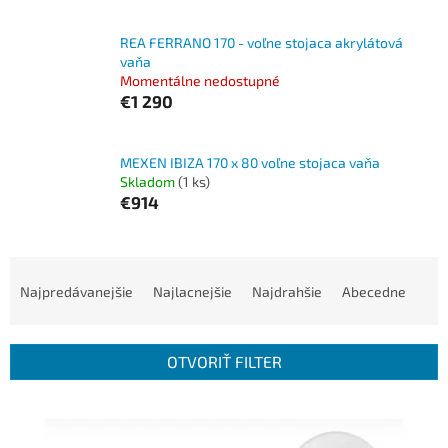
REA FERRANO 170 - voľne stojaca akrylátová
vaňa
Momentálne nedostupné
€1 290
MEXEN IBIZA 170 x 80 voľne stojaca vaňa
Skladom
(1 ks)
€914
R
a
Najpredávanejšie
Najlacnejšie
Najdrahšie
Abecedne
d
e
n
OTVORIŤ FILTER
i
e
V
p
ý
r