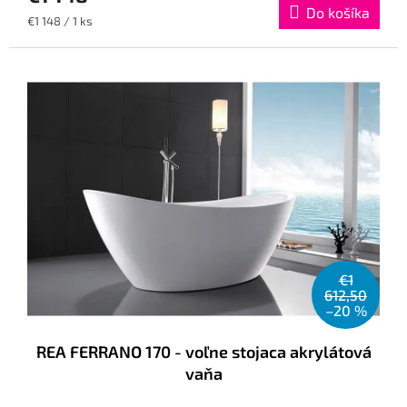
Do košíka
Jednotková
€1 148 / 1 ks
cena:
€1
612,50
–20 %
REA FERRANO 170 - voľne stojaca akrylátová
vaňa