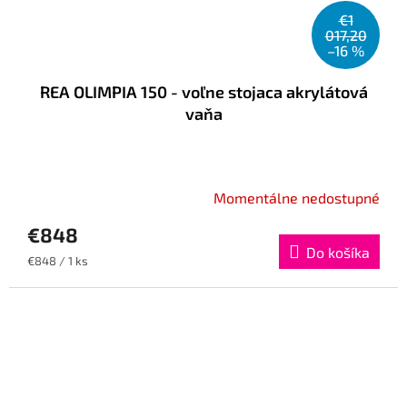
€1
017,20
–16 %
REA OLIMPIA 150 - voľne stojaca akrylátová
vaňa
Momentálne nedostupné
€848
Do košíka
Jednotková
€848 / 1 ks
cena: