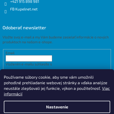
+421 915 898 981
FB Kupelnet.net
Odoberať newsletter
Vložte svoj e-mail a my Vám budeme zasielať informácie o nových
produktoch na našom e-shope.
Email
Vložením e-mailu súhlasíte s
podmienkami ochrany osobných
údajov
Používame súbory cookie, aby sme vám umožnili
PRIHLÁSIŤ SA
pohodlné prehliadanie webovej stránky a vďaka analýze
neustále zlepšovali jej funkcie, výkon a použiteľnosť.
Viac
informácií
Vytvoril Shoptet
Design by
Nastavenie