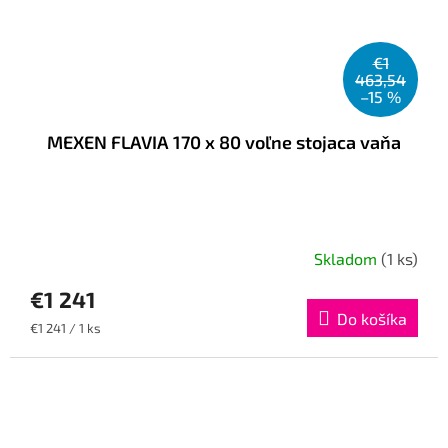
€1
463,54
–15 %
MEXEN FLAVIA 170 x 80 voľne stojaca vaňa
Skladom
(1 ks)
€1 241
Do košíka
Jednotková
€1 241 / 1 ks
cena: