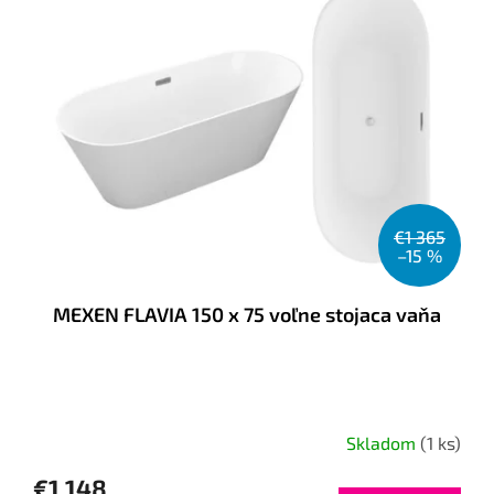
p
o
i
d
s
u
p
k
r
t
o
o
d
v
u
k
t
€1 365
o
–15 %
v
MEXEN FLAVIA 150 x 75 voľne stojaca vaňa
Skladom
(1 ks)
€1 148