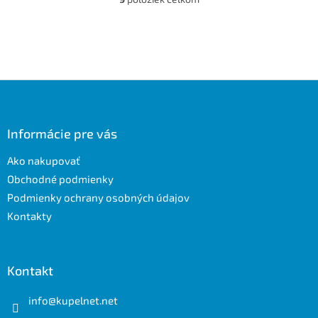
O
v
l
á
d
a
c
Z
i
á
e
p
p
ä
Informácie pre vás
r
t
v
Ako nakupovať
i
k
e
y
Obchodné podmienky
v
Podmienky ochrany osobných údajov
ý
Kontakty
p
i
s
u
Kontakt
info
@
kupelnet.net