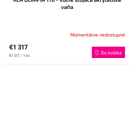
vaňa
Momentálne nedostupné
€1 317
Do košíka
Jednotková
€1 317 / 1 ks
cena: