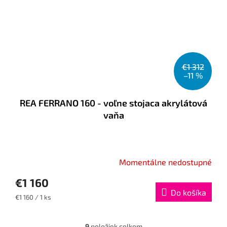
€1 312
–11 %
REA FERRANO 160 - voľne stojaca akrylátová
vaňa
Momentálne nedostupné
€1 160
Do košíka
Jednotková
€1 160 / 1 ks
cena:
9
položiek celkom