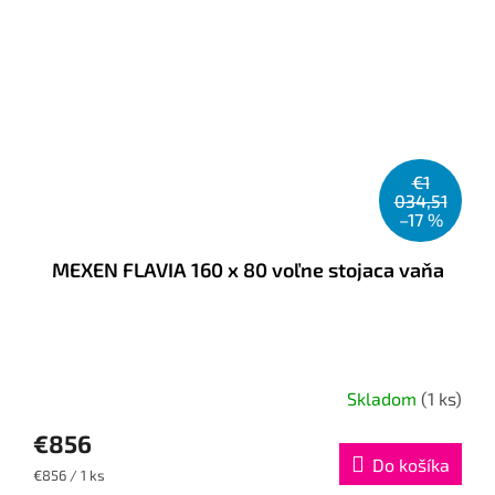
€1
034,51
–17 %
MEXEN FLAVIA 160 x 80 voľne stojaca vaňa
Skladom
(1 ks)
€856
Do košíka
Jednotková
€856 / 1 ks
cena: