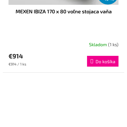
MEXEN IBIZA 170 x 80 voľne stojaca vaňa
Skladom
(1 ks)
€914
Do košíka
Jednotková
€914 / 1 ks
cena: