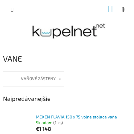
Prejsť
NÁKUP
na
obsah
KOŠÍK
VANE
VAŇOVÉ ZÁSTENY
Najpredávanejšie
MEXEN FLAVIA 150 x 75 voľne stojaca vaňa
Skladom
(1 ks)
€1 148