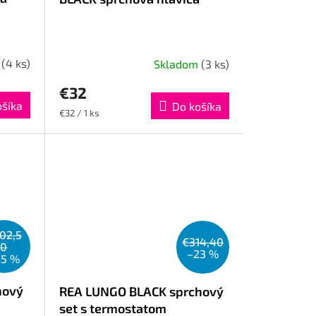
m
(4 ks)
Skladom
(3 ks)
€32
ošíka
Do košíka
Jednotková
€32 / 1 ks
cena:
02,5
€314,40
0
–23 %
25 %
hový
REA LUNGO BLACK sprchový
set s termostatom