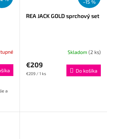
–15 %
REA JACK GOLD sprchový set
tupné
Skladom
(2 ks)
€209
ošíka
Do košíka
Jednotková
€209 / 1 ks
cena:
ie a