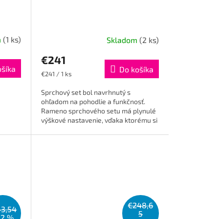
m
(1 ks)
Skladom
(2 ks)
€241
ošíka
Do košíka
Jednotková
€241 / 1 ks
cena:
Sprchový set bol navrhnutý s
ohľadom na pohodlie a funkčnosť.
Rameno sprchového setu má plynulé
výškové nastavenie, vďaka ktorému si
výšku dažďovej sprchy jednoducho...
€248,6
43,54
5
32 %