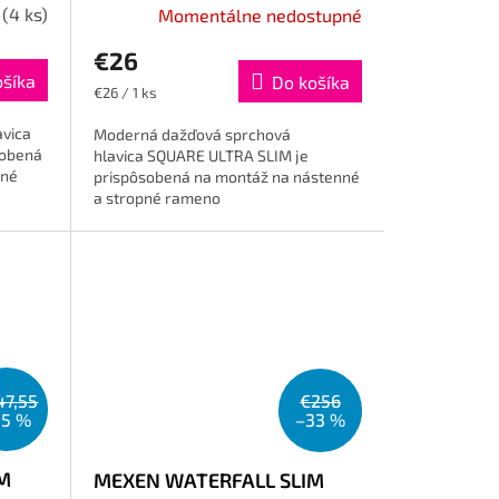
m
(4 ks)
Momentálne nedostupné
€26
ošíka
Do košíka
Jednotková
€26 / 1 ks
cena:
vica
Moderná dažďová sprchová
sobená
hlavica SQUARE ULTRA SLIM je
pné
prispôsobená na montáž na nástenné
a stropné rameno
47,55
€256
35 %
–33 %
M
MEXEN WATERFALL SLIM