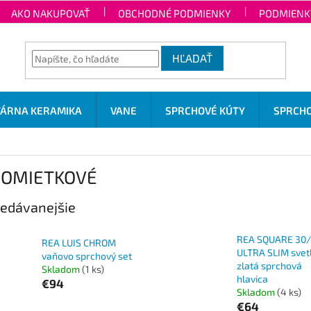
AKO NAKUPOVAŤ
OBCHODNÉ PODMIENKY
PODMIENK
HĽADAŤ
TÁRNA KERAMIKA
VANE
SPRCHOVÉ KÚTY
SPRCHO
OMIETKOVÉ
edávanejšie
REA SQUARE 30
REA LUIS CHROM
ULTRA SLIM svet
vaňovo sprchový set
zlatá sprchová
Skladom
(1 ks)
hlavica
€94
Skladom
(4 ks)
€64