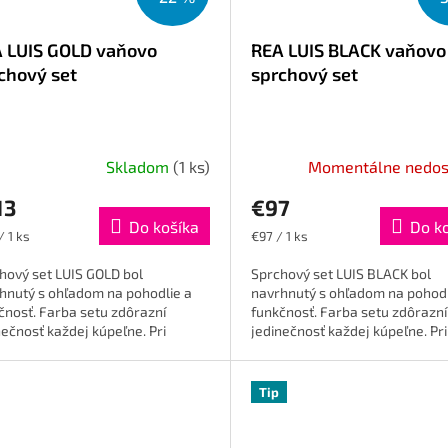
 LUIS GOLD vaňovo
REA LUIS BLACK vaňovo
chový set
sprchový set
Skladom
(1 ks)
Momentálne nedos
13
€97
Do košíka
Do k
otková
Jednotková
/ 1 ks
€97 / 1 ks
cena:
hový set LUIS GOLD bol
Sprchový set LUIS BLACK bol
hnutý s ohľadom na pohodlie a
navrhnutý s ohľadom na pohodl
čnosť. Farba setu zdôrazní
funkčnosť. Farba setu zdôrazní
nečnosť každej kúpeľne. Pri
jedinečnosť každej kúpeľne. Pri
be boli použité špičkové
výrobe boli použité špičkové
iály a najlepšie...
materiály a najlepšie...
Tip