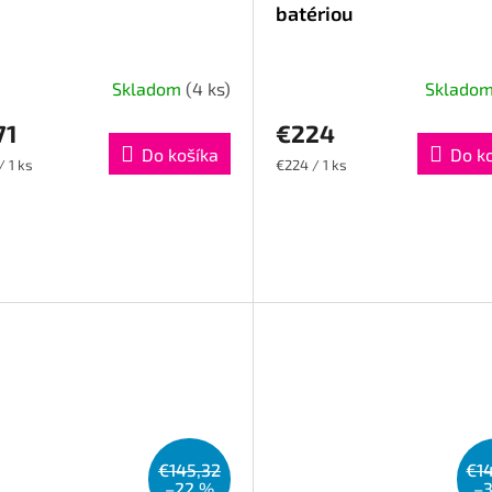
batériou
Skladom
(4 ks)
Sklado
71
€224
Do košíka
Do k
otková
Jednotková
/ 1 ks
€224 / 1 ks
cena:
€145,32
€1
–22 %
–