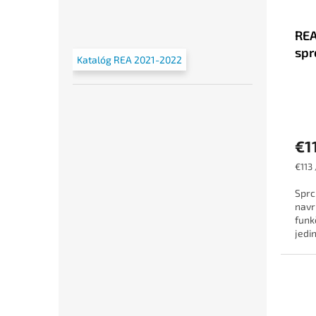
REA
spr
Katalóg REA 2021-2022
€1
Jedn
€113 
cena:
Sprc
navr
funk
jedi
výro
mater