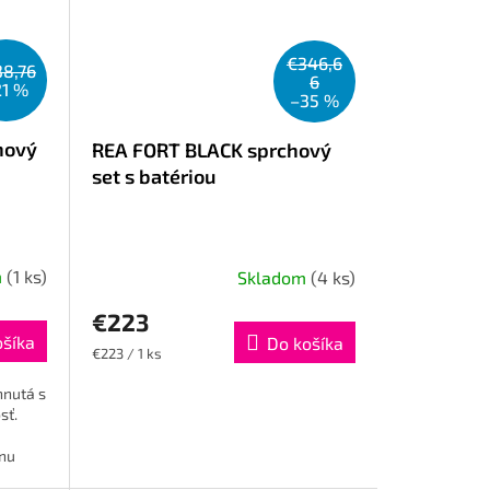
€346,6
38,76
6
21 %
–35 %
hový
REA FORT BLACK sprchový
set s batériou
m
(1 ks)
Skladom
(4 ks)
€223
ošíka
Do košíka
Jednotková
€223 / 1 ks
cena:
hnutá s
sť.
u
nu