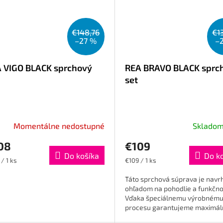
€148,76
€1
–27 %
–
 VIGO BLACK sprchový
REA BRAVO BLACK sprc
set
Momentálne nedostupné
Sklado
08
€109
Do košíka
Do k
otková
Jednotková
/ 1 ks
€109 / 1 ks
cena:
Táto sprchová súprava je navr
ohľadom na pohodlie a funkčno
Vďaka špeciálnemu výrobném
procesu garantujeme maximál
bezpečnosť a pohodlie pri