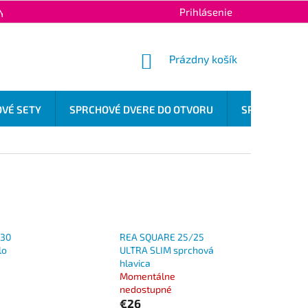
Prihlásenie
Y OCHRANY OSOBNÝCH ÚDAJOV
KONTAKTY
NÁKUPNÝ
Prázdny košík
KOŠÍK
VÉ SETY
SPRCHOVÉ DVERE DO OTVORU
SPRCHOVÉ OD
/30
REA SQUARE 25/25
lo
ULTRA SLIM sprchová
hlavica
Momentálne
nedostupné
€26