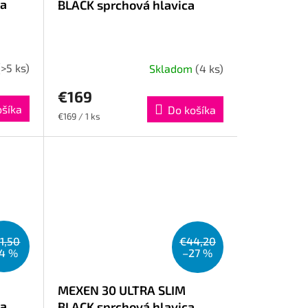
ca
BLACK sprchová hlavica
(>5 ks)
Skladom
(4 ks)
€169
ošíka
Do košíka
Jednotková
€169 / 1 ks
cena:
1,50
€44,20
14 %
–27 %
MEXEN 30 ULTRA SLIM
ca
BLACK sprchová hlavica