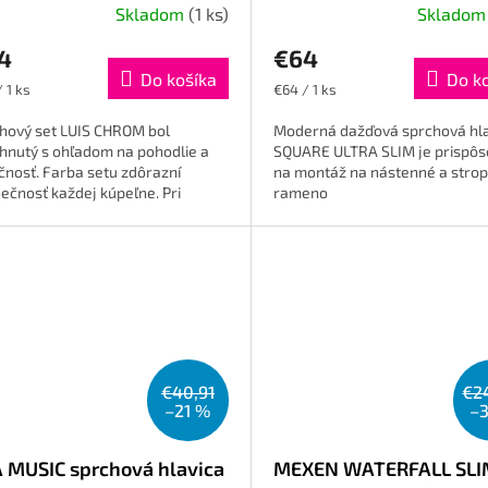
Skladom
(1 ks)
Sklado
4
€64
Do košíka
Do k
otková
Jednotková
 1 ks
€64 / 1 ks
cena:
hový set LUIS CHROM bol
Moderná dažďová sprchová hla
hnutý s ohľadom na pohodlie a
SQUARE ULTRA SLIM je prispô
čnosť. Farba setu zdôrazní
na montáž na nástenné a stro
nečnosť každej kúpeľne. Pri
rameno
be boli použité špičkové
iály a najlepšie...
€40,91
€2
–21 %
–
 MUSIC sprchová hlavica
MEXEN WATERFALL SLI