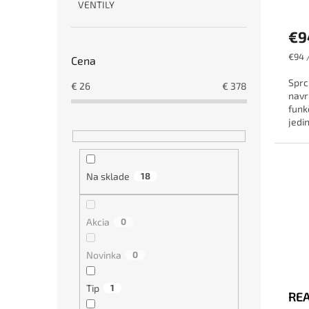
VENTILY
€9
Jedn
€94 /
Cena
cena:
Sprc
€
26
€
378
navr
funk
jedi
výro
mater
Na sklade
18
Akcia
0
Novinka
0
Tip
1
REA