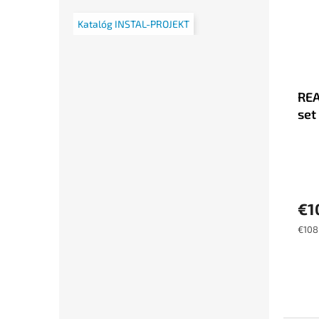
Katalóg INSTAL-PROJEKT
REA
set
€1
Jedn
€108 
cena: