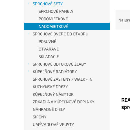
SPRCHOVÉ SETY
SPRCHOVÉ PANELY
R
a
PODOMIETKOVÉ
Najpr
d
NADOMIETKOVÉ
e
SPRCHOVÉ DVERE DO OTVORU
V
n
POSUVNÉ
ý
i
OTVÁRAVÉ
p
e
i
SKLADACIE
p
s
r
SPRCHOVÉ ODTOKOVÉ ŽĽABY
p
o
KÚPEĽŇOVÉ RADIÁTORY
r
d
SPRCHOVÉ ZÁSTENY / WALK - IN
o
u
KUCHYNSKÉ DREZY
d
k
KÚPEĽŇOVÝ NÁBYTOK
u
t
REA
k
o
ZRKADLÁ A KÚPEĽŇOVÉ DOPLNKY
spr
t
v
NÁHRADNÉ DIELY
o
SIFÓNY
v
UMÝVADLOVÉ VPUSTY