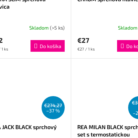
vica
Skladom
(>5 ks)
Sklado
2
€27
Do košíka
Do k
otková
Jednotková
 1 ks
€27 / 1 ks
cena:
€3
€274,27
–37 %
–
 JACK BLACK sprchový
REA MILAN BLACK sprc
set s termostatickou