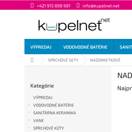
Prejsť
+421 915 898 981
info@kupelnet.net
na
obsah
VÝPREDAJ
VODOVODNÉ BATÉRIE
SANI
Domov
SPRCHOVÉ SETY
NADOMIETKOVÉ
B
NAD
o
Preskočiť
č
Kategórie
kategórie
Najpr
n
ý
VÝPREDAJ
p
VODOVODNÉ BATÉRIE
a
SANITÁRNA KERAMIKA
n
e
VANE
l
SPRCHOVÉ KÚTY