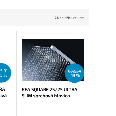
26
položiek celkom
5,91
€32,24
25 %
–19 %
TRA
REA SQUARE 25/25 ULTRA
hová
SLIM sprchová hlavica