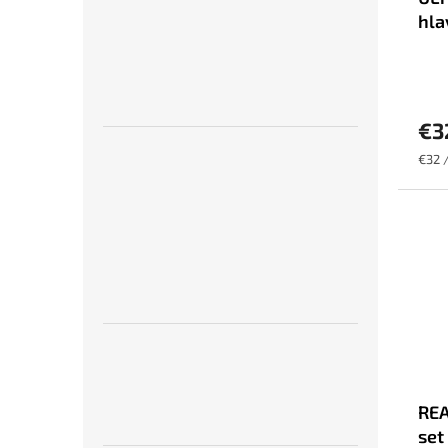
hla
€3
Jedn
€32 /
cena:
REA
set