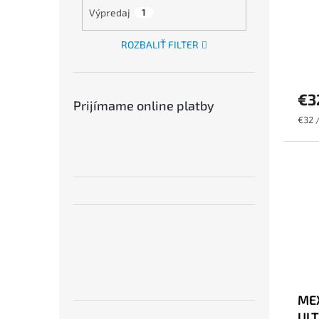
Výpredaj
1
ROZBALIŤ FILTER
€3
Prijímame online platby
Jedn
€32 /
cena:
ME
ULT