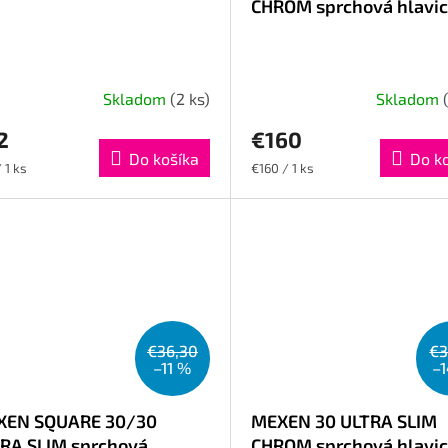
CHROM sprchová hlavi
Skladom
(2 ks)
Skladom
2
€160
Do košíka
Do k
otková
Jednotková
 1 ks
€160 / 1 ks
cena:
€36,30
€3
–11 %
–
XEN SQUARE 30/30
MEXEN 30 ULTRA SLIM
RA SLIM sprchová
CHROM sprchová hlavi