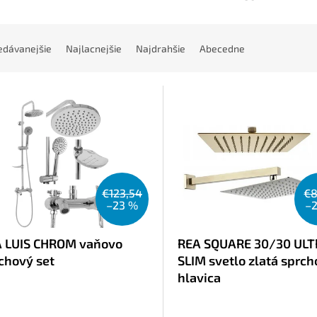
edávanejšie
Najlacnejšie
Najdrahšie
Abecedne
€123,54
€8
–23 %
–
 LUIS CHROM vaňovo
REA SQUARE 30/30 UL
chový set
SLIM svetlo zlatá sprc
hlavica