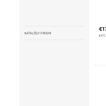
€1
KATALÓGY FIRIEM
Jedn
€171 
cena: