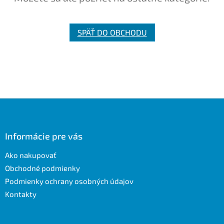
SPÄŤ DO OBCHODU
Z
á
p
ä
Informácie pre vás
t
Ako nakupovať
i
e
Obchodné podmienky
Podmienky ochrany osobných údajov
Kontakty