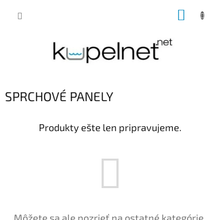
Prejsť
NÁKUP
na
obsah
KOŠÍK
SPRCHOVÉ PANELY
Produkty ešte len pripravujeme.
Môžete sa ale pozrieť na ostatné kategórie.