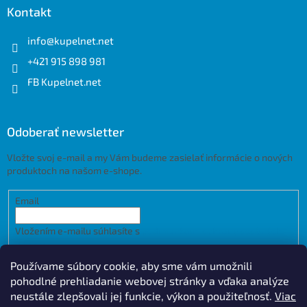
Kontakt
info
@
kupelnet.net
+421 915 898 981
FB Kupelnet.net
Odoberať newsletter
Vložte svoj e-mail a my Vám budeme zasielať informácie o nových
produktoch na našom e-shope.
Email
Vložením e-mailu súhlasíte s
podmienkami ochrany osobných
údajov
Používame súbory cookie, aby sme vám umožnili
PRIHLÁSIŤ SA
pohodlné prehliadanie webovej stránky a vďaka analýze
neustále zlepšovali jej funkcie, výkon a použiteľnosť.
Viac