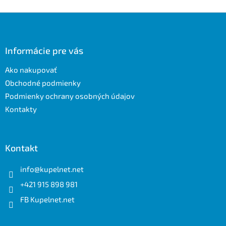
Z
á
p
ä
Informácie pre vás
t
Ako nakupovať
i
e
Obchodné podmienky
Podmienky ochrany osobných údajov
Kontakty
Kontakt
info
@
kupelnet.net
+421 915 898 981
FB Kupelnet.net