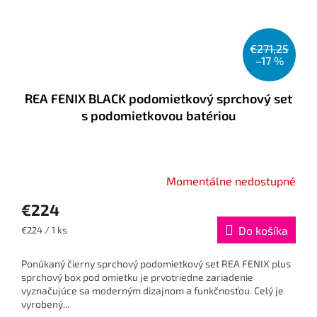
€271,25
–17 %
REA FENIX BLACK podomietkový sprchový set
s podomietkovou batériou
Momentálne nedostupné
€224
Jednotková
Do košíka
€224 / 1 ks
cena:
Ponúkaný čierny sprchový podomietkový set REA FENIX ​​​​plus
sprchový box pod omietku je prvotriedne zariadenie
vyznačujúce sa moderným dizajnom a funkčnosťou. Celý je
vyrobený...