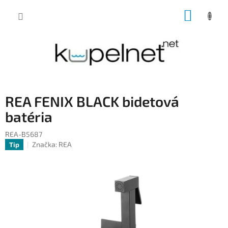
Prejsť
NÁKUP
na
obsah
KOŠÍK
REA FENIX BLACK bidetová
batéria
REA-B5687
Značka:
REA
Tip