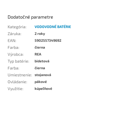
Dodatočné parametre
Kategória
:
VODOVODNÉ BATÉRIE
Záruka
:
2 roky
EAN
:
5902557349692
Farba
:
čierna
Výrobca
:
REA
Typ batérie
:
bidetová
Farba
:
čierna
Umiestnenie
:
stojanová
Ovládanie
:
pákové
Využitie
:
kúpeľňové