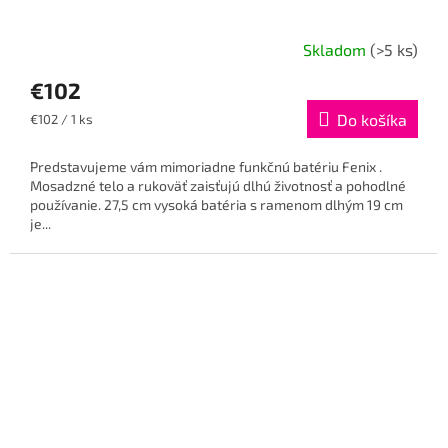
Skladom
(>5 ks)
€102
Jednotková
Do košíka
€102 / 1 ks
cena:
Predstavujeme vám mimoriadne funkčnú batériu Fenix ​​​​.
Mosadzné telo a rukoväť zaisťujú dlhú životnosť a pohodlné
používanie. 27,5 cm vysoká batéria s ramenom dlhým 19 cm
je...