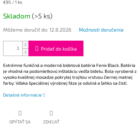
Jednotková
€95 / 1 ks
cena:
Skladom
(>5 ks)
Môžeme doručiť do:
12.8.2026
Možnosti doručenia
Pridať do košíka
Extrémne funkčná a moderná bidetová batéria Fenix ​​​​Black.
Batéria
je vhodná na podomietkovú inštaláciu vedľa bidetu.
Bola vyrobená z
vysoko kvalitnej mosadze pokrytej trojitou vrstvou čiernej matnej
farby.
Vďaka špeciálnej výrobnej fáze je odolná a ľahko sa čistí.
Detailné informácie
OPÝTAŤ SA
ZDIEĽAŤ