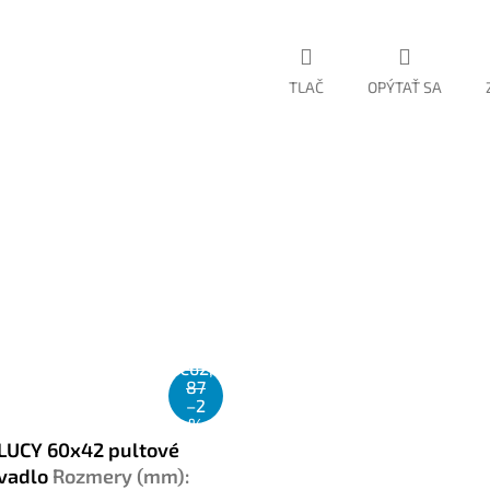
TLAČ
OPÝTAŤ SA
€62,
87
–2
%
LUCY 60x42 pultové
vadlo
Rozmery (mm):