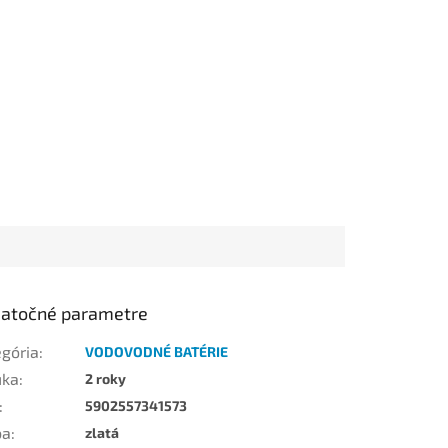
atočné parametre
egória
:
VODOVODNÉ BATÉRIE
uka
:
2 roky
:
5902557341573
ba
:
zlatá