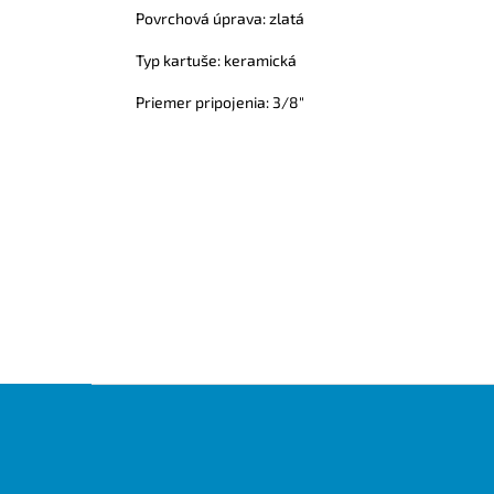
Povrchová úprava: zlatá
Typ kartuše: keramická
Priemer pripojenia: 3/8"
Z
á
p
ä
t