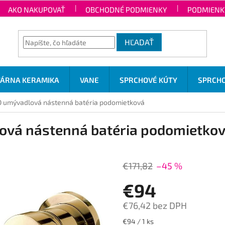
AKO NAKUPOVAŤ
OBCHODNÉ PODMIENKY
PODMIENK
HĽADAŤ
TÁRNA KERAMIKA
VANE
SPRCHOVÉ KÚTY
SPRCHO
 umývadlová nástenná batéria podomietková
vá nástenná batéria podomietko
€171,82
–45 %
€94
€76,42 bez DPH
Jednotková
€94 / 1 ks