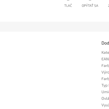
TLAČ
OPÝTAŤ SA
Dod
Kat
EAN
Far
Výr
Far
Typ 
Umi
Ovl
Využ