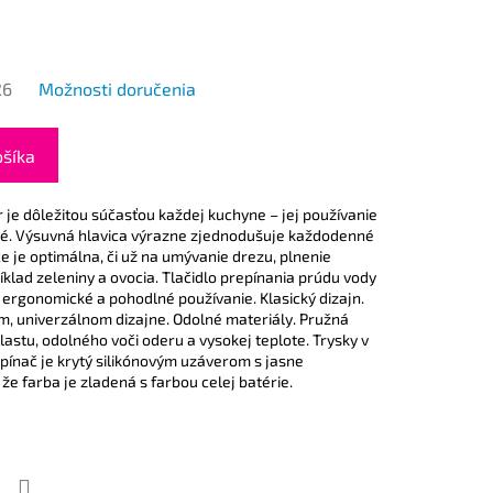
26
Možnosti doručenia
ošíka
 je dôležitou súčasťou každej kuchyne – jej používanie
né. Výsuvná hlavica výrazne zjednodušuje každodenné
e je optimálna, či už na umývanie drezu, plnenie
klad zeleniny a ovocia. Tlačidlo prepínania prúdu vody
 ergonomické a pohodlné používanie. Klasický dizajn.
om, univerzálnom dizajne. Odolné materiály. Pružná
astu, odolného voči oderu a vysokej teplote. Trysky v
 spínač je krytý silikónovým uzáverom s jasne
 že farba je zladená s farbou celej batérie.