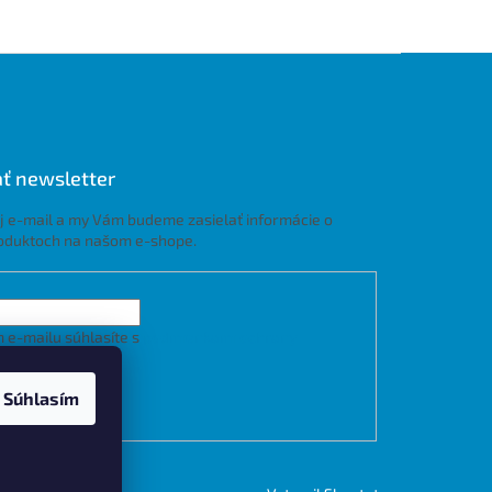
ť newsletter
j e-mail a my Vám budeme zasielať informácie o
oduktoch na našom e-shope.
 e-mailu súhlasíte s
podmienkami ochrany
h údajov
Súhlasím
LÁSIŤ SA