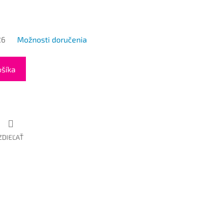
26
Možnosti doručenia
ošíka
ZDIEĽAŤ