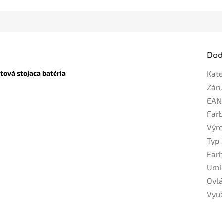
Dod
ová stojaca batéria
Kat
Zár
EAN
Far
Výr
Typ 
Far
Umi
Ovl
Využ