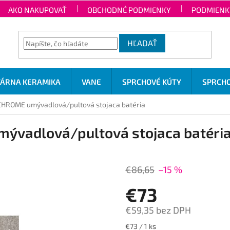
AKO NAKUPOVAŤ
OBCHODNÉ PODMIENKY
PODMIENK
HĽADAŤ
TÁRNA KERAMIKA
VANE
SPRCHOVÉ KÚTY
SPRCHO
HROME umývadlová/pultová stojaca batéria
ývadlová/pultová stojaca batéri
€86,65
–15 %
€73
€59,35 bez DPH
Jednotková
€73 / 1 ks