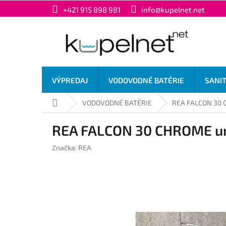
Prejsť
+421 915 898 981
info@kupelnet.net
na
obsah
VÝPREDAJ
VODOVODNÉ BATÉRIE
SANI
Domov
VODOVODNÉ BATÉRIE
REA FALCON 30 C
REA FALCON 30 CHROME um
Značka:
REA