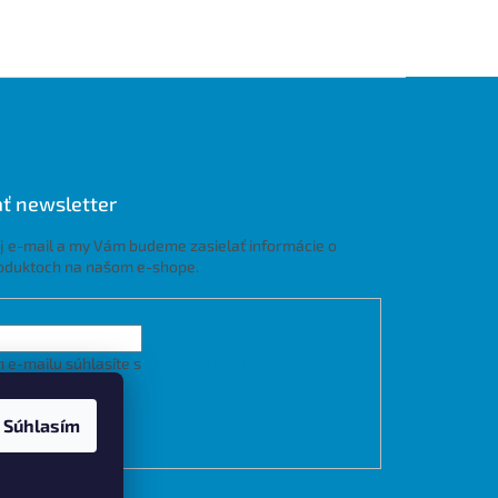
ť newsletter
j e-mail a my Vám budeme zasielať informácie o
oduktoch na našom e-shope.
 e-mailu súhlasíte s
podmienkami ochrany
h údajov
Súhlasím
LÁSIŤ SA