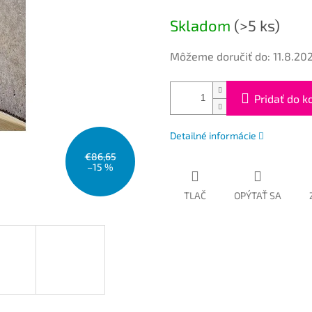
cena:
Skladom
(>5 ks)
Môžeme doručiť do:
11.8.20
Pridať do k
Detailné informácie
€86,65
–15 %
TLAČ
OPÝTAŤ SA