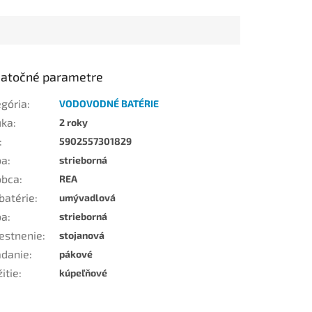
atočné parametre
egória
:
VODOVODNÉ BATÉRIE
uka
:
2 roky
:
5902557301829
ba
:
strieborná
obca
:
REA
batérie
:
umývadlová
ba
:
strieborná
estnenie
:
stojanová
ádanie
:
pákové
itie
:
kúpeľňové