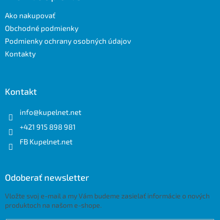
t
Ako nakupovať
i
e
Obchodné podmienky
Podmienky ochrany osobných údajov
Kontakty
Kontakt
info
@
kupelnet.net
+421 915 898 981
FB Kupelnet.net
Odoberať newsletter
Vložte svoj e-mail a my Vám budeme zasielať informácie o nových
produktoch na našom e-shope.