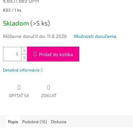
€69,11 bez DPH
Jednotková
€85 / 1 ks
cena:
Skladom
(>5 ks)
Môžeme doručiť do:
11.8.2026
Možnosti doručenia
Pridať do košíka
Detailné informácie
OPÝTAŤ SA
ZDIEĽAŤ
Popis
Podobné (16)
Diskusia