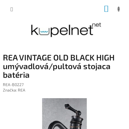
Prejsť
NÁKUP
na
obsah
KOŠÍK
REA VINTAGE OLD BLACK HIGH
umývadlová/pultová stojaca
batéria
REA-B0227
Značka:
REA