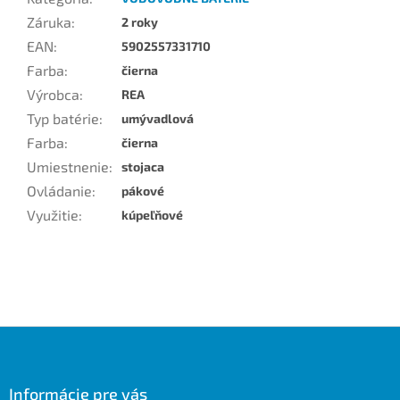
Záruka
:
2 roky
EAN
:
5902557331710
Farba
:
čierna
Výrobca
:
REA
Typ batérie
:
umývadlová
Farba
:
čierna
Umiestnenie
:
stojaca
Ovládanie
:
pákové
Využitie
:
kúpeľňové
Z
á
p
ä
Informácie pre vás