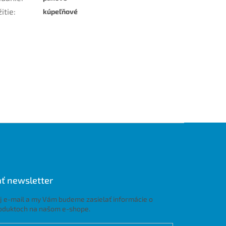
itie
:
kúpeľňové
ť newsletter
j e-mail a my Vám budeme zasielať informácie o
oduktoch na našom e-shope.