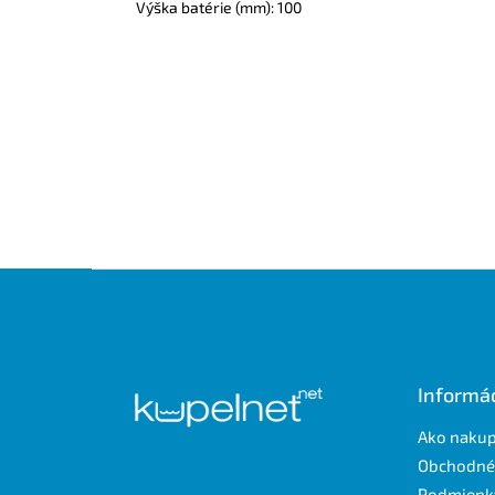
Výška batérie (mm): 100
Z
á
p
ä
t
Informác
i
e
Ako naku
Obchodné
Podmienk