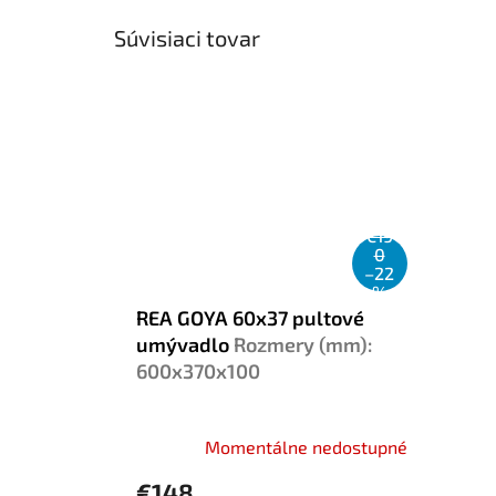
Súvisiaci tovar
€19
0
–22
%
REA GOYA 60x37 pultové
umývadlo
Rozmery (mm):
600x370x100
Momentálne nedostupné
€148