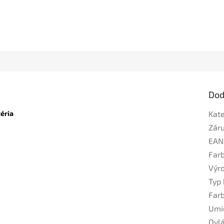
Dod
éria
Kat
Zár
EAN
Far
Výr
Typ 
Far
Umi
Ovl