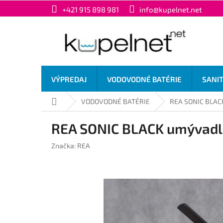
Prejsť
+421 915 898 981
info@kupelnet.net
na
obsah
VÝPREDAJ
VODOVODNÉ BATÉRIE
SANI
Domov
VODOVODNÉ BATÉRIE
REA SONIC BLACK
REA SONIC BLACK umývadlo
Značka:
REA