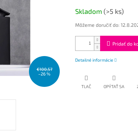
cena:
Skladom
(>5 ks)
Môžeme doručiť do:
12.8.20
Pridať do k
Detailné informácie
€100,57
–26 %
TLAČ
OPÝTAŤ SA