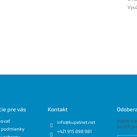
Využ
ie pre vás
Kontakt
Odobera
povať
Vložte svo
info
@
kupelnet.net
nových pr
 podmienky
+421 915 898 981
y ochrany