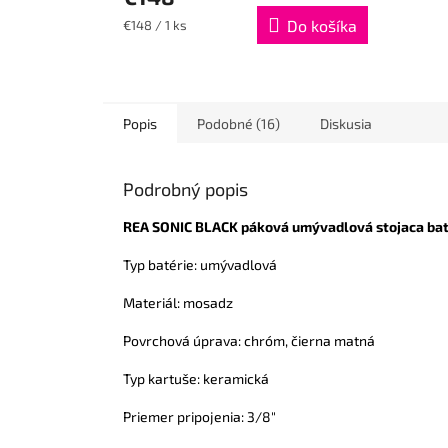
Jednotková
Do košíka
€148 / 1 ks
cena:
Popis
Podobné (16)
Diskusia
Podrobný popis
REA SONIC BLACK páková umývadlová stojaca bat
Typ batérie: umývadlová
Materiál: mosadz
Povrchová úprava: chróm, čierna matná
Typ kartuše: keramická
Priemer pripojenia: 3/8"