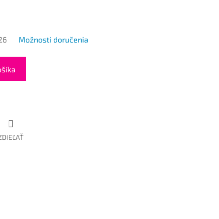
26
Možnosti doručenia
ošíka
ZDIEĽAŤ