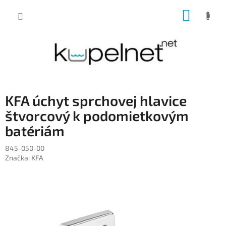
Prejsť
NÁKUP
na
obsah
KOŠÍK
KFA úchyt sprchovej hlavice
štvorcový k podomietkovým
batériám
845-050-00
Značka:
KFA