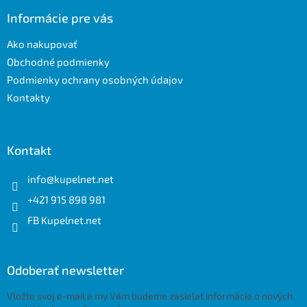
p
ä
Informácie pre vás
t
Ako nakupovať
i
e
Obchodné podmienky
Podmienky ochrany osobných údajov
Kontakty
Kontakt
info
@
kupelnet.net
+421 915 898 981
FB Kupelnet.net
Odoberať newsletter
Vložte svoj e-mail a my Vám budeme zasielať informácie o nových