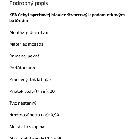
Podrobný popis
KFA úchyt sprchovej hlavice štvorcový k podomietkovým
batériám
Montáž: jeden otvor
Materiál: mosadz
Rameno: pevné
Perlátor: áno
Pracovný tlak (atm): 3
Prietok vody (l/min): 20
Typ: nástenný
Hmotnosť netto (kg): 0,94
Akustická skupina: II
Max. teplota vody (°C): ≤ 90