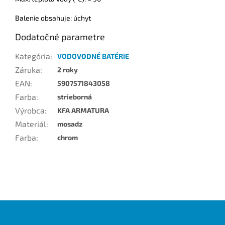
Balenie obsahuje: úchyt
Dodatočné parametre
Kategória
:
VODOVODNÉ BATÉRIE
Záruka
:
2 roky
EAN
:
5907571843058
Farba
:
strieborná
Výrobca
:
KFA ARMATURA
Materiál
:
mosadz
Farba
:
chrom
Z
á