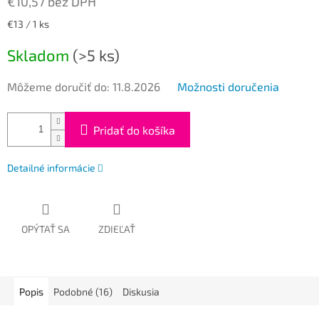
€10,57 bez DPH
Jednotková
€13 / 1 ks
cena:
Skladom
(>5 ks)
Môžeme doručiť do:
11.8.2026
Možnosti doručenia
Pridať do košíka
Detailné informácie
OPÝTAŤ SA
ZDIEĽAŤ
Popis
Podobné (16)
Diskusia