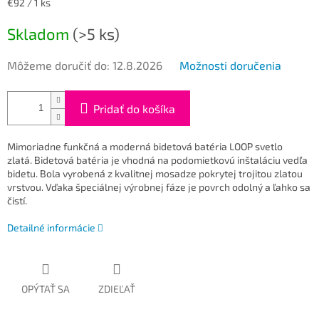
Jednotková
€92 / 1 ks
cena:
Skladom
(>5 ks)
Môžeme doručiť do:
12.8.2026
Možnosti doručenia
Pridať do košíka
Mimoriadne funkčná a moderná bidetová batéria
LOOP
svetlo
zlatá
.
Bidetová batéria
je vhodná na podomietkovú inštaláciu vedľa
bidetu.
Bola vyrobená z kvalitnej mosadze pokrytej trojitou zlatou
vrstvou.
Vďaka špeciálnej výrobnej fáze je povrch odolný a ľahko sa
čistí.
Detailné informácie
OPÝTAŤ SA
ZDIEĽAŤ