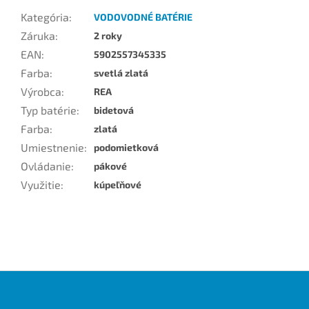
Kategória
:
VODOVODNÉ BATÉRIE
Záruka
:
2 roky
EAN
:
5902557345335
Farba
:
svetlá zlatá
Výrobca
:
REA
Typ batérie
:
bidetová
Farba
:
zlatá
Umiestnenie
:
podomietková
Ovládanie
:
pákové
Využitie
:
kúpeľňové
Z
á
p