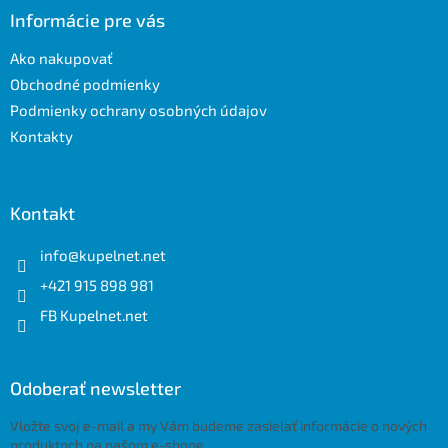
ä
Informácie pre vás
t
Ako nakupovať
i
e
Obchodné podmienky
Podmienky ochrany osobných údajov
Kontakty
Kontakt
info
@
kupelnet.net
+421 915 898 981
FB Kupelnet.net
Odoberať newsletter
Vložte svoj e-mail a my Vám budeme zasielať informácie o nových
produktoch na našom e-shope.