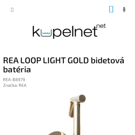
Prejsť
NÁKUP
na
obsah
KOŠÍK
REA LOOP LIGHT GOLD bidetová
batéria
REA-B8979
Značka:
REA