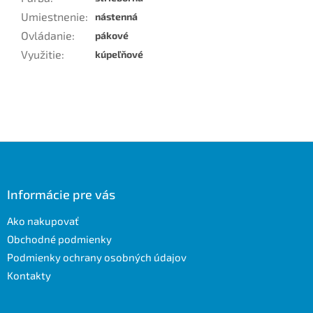
Umiestnenie
:
nástenná
Ovládanie
:
pákové
Využitie
:
kúpeľňové
Z
á
p
ä
Informácie pre vás
t
Ako nakupovať
i
e
Obchodné podmienky
Podmienky ochrany osobných údajov
Kontakty