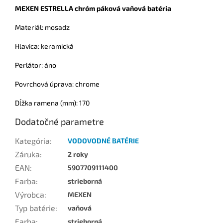
MEXEN ESTRELLA chróm páková vaňová batéria
Materiál: mosadz
Hlavica: keramická
Perlátor: áno
Povrchová úprava: chrome
Dĺžka ramena (mm): 170
Dodatočné parametre
Kategória
:
VODOVODNÉ BATÉRIE
Záruka
:
2 roky
EAN
:
5907709111400
Farba
:
strieborná
Výrobca
:
MEXEN
Typ batérie
:
vaňová
Farba
:
strieborná