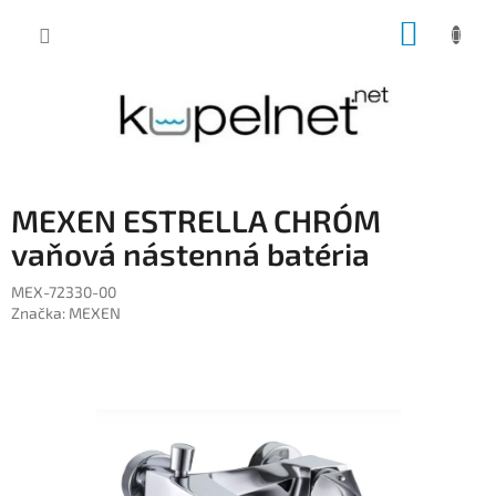
Prejsť
NÁKUP
na
obsah
KOŠÍK
MEXEN ESTRELLA CHRÓM
vaňová nástenná batéria
MEX-72330-00
Značka:
MEXEN