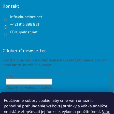
Kontakt
info
@
kupelnet.net
+421 915 898 981
FB Kupelnet.net
Odoberať newsletter
Vložte svoj e-mail a my Vám budeme zasielať informácie o nových
produktoch na našom e-shope.
Email
Vložením e-mailu súhlasíte s
podmienkami ochrany osobných
údajov
Používame súbory cookie, aby sme vám umožnili
PRIHLÁSIŤ SA
pohodlné prehliadanie webovej stránky a vďaka analýze
neustále zlepšovali jej funkcie, výkon a použiteľnosť.
Viac