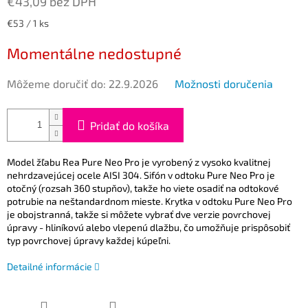
€43,09 bez DPH
Jednotková
€53 / 1 ks
cena:
Momentálne nedostupné
Môžeme doručiť do:
22.9.2026
Možnosti doručenia
Pridať do košíka
Model žľabu Rea Pure Neo Pro je vyrobený z vysoko kvalitnej
nehrdzavejúcej ocele
AISI
304. Sifón v odtoku Pure Neo Pro je
otočný (rozsah 360 stupňov), takže ho viete osadiť na odtokové
potrubie na neštandardnom mieste.
Krytka v odtoku Pure Neo Pro
je obojstranná, takže si môžete vybrať dve verzie povrchovej
úpravy - hliníkovú alebo vlepenú dlažbu, čo umožňuje prispôsobiť
typ povrchovej úpravy každej kúpeľni.
Detailné informácie