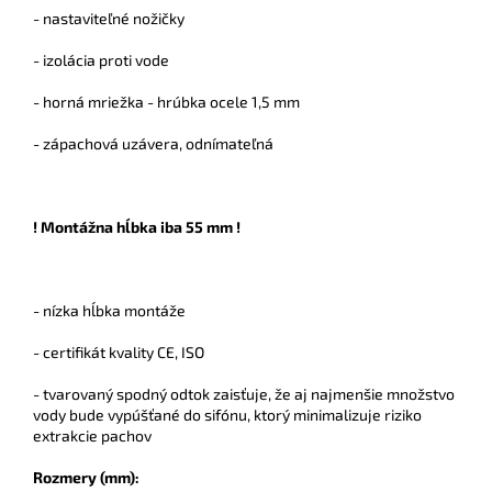
- nastaviteľné nožičky
- izolácia proti vode
- horná mriežka - hrúbka ocele 1,5 mm
- zápachová uzávera, odnímateľná
! Montážna hĺbka iba 55 mm !
- nízka hĺbka montáže
- certifikát kvality CE, ISO
- tvarovaný spodný odtok zaisťuje, že aj najmenšie množstvo
vody bude vypúšťané do sifónu, ktorý minimalizuje riziko
extrakcie pachov
Rozmery (mm):