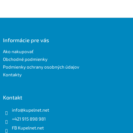
Z
á
p
ä
Informácie pre vás
t
Ako nakupovať
i
e
Obchodné podmienky
Podmienky ochrany osobných údajov
Kontakty
Kontakt
info
@
kupelnet.net
+421 915 898 981
FB Kupelnet.net