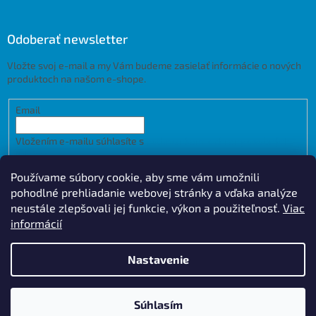
Odoberať newsletter
Vložte svoj e-mail a my Vám budeme zasielať informácie o nových
produktoch na našom e-shope.
Email
Vložením e-mailu súhlasíte s
podmienkami ochrany osobných
údajov
Používame súbory cookie, aby sme vám umožnili
PRIHLÁSIŤ SA
pohodlné prehliadanie webovej stránky a vďaka analýze
neustále zlepšovali jej funkcie, výkon a použiteľnosť.
Viac
informácií
Vytvoril Shoptet
Design by
Nastavenie
Copyright 2026
Kupelnet.net
. Všetky práva vyhradené.
Upraviť
Súhlasím
nastavenie cookies