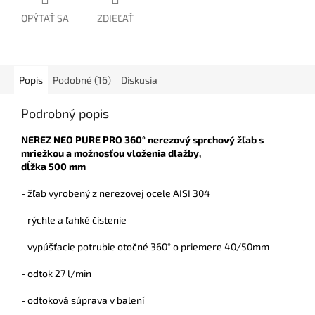
OPÝTAŤ SA
ZDIEĽAŤ
Popis
Podobné (16)
Diskusia
Podrobný popis
NEREZ NEO PURE PRO 360° nerezový sprchový žľab s
mriežkou a možnosťou vloženia dlažby,
dĺžka 500 mm
- žľab vyrobený z nerezovej ocele AISI 304
- rýchle a ľahké čistenie
- vypúšťacie potrubie otočné 360° o priemere 40/50mm
- odtok 27 l/min
- odtoková súprava v balení