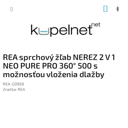
Prejsť
NÁKUP
na
obsah
KOŠÍK
REA sprchový žľab NEREZ 2 V 1
NEO PURE PRO 360° 500 s
možnosťou vloženia dlažby
REA-G0988
Značka:
REA