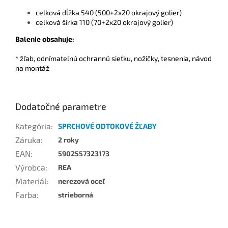
celková dĺžka 540 (500+2x20 okrajový golier)
celková šírka 110 (70+2x20 okrajový golier)
Balenie obsahuje:
* žľab, odnímateľnú ochrannú sieťku, nožičky, tesnenia, návod
na montáž
Dodatočné parametre
Kategória
:
SPRCHOVÉ ODTOKOVÉ ŽĽABY
Záruka
:
2 roky
EAN
:
5902557323173
Výrobca
:
REA
Materiál
:
nerezová oceľ
Farba
:
strieborná