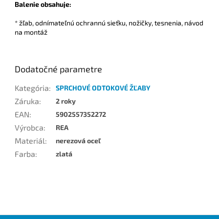
Balenie obsahuje:
* žľab, odnímateľnú ochrannú sieťku, nožičky, tesnenia, návod
na montáž
Dodatočné parametre
Kategória
:
SPRCHOVÉ ODTOKOVÉ ŽĽABY
Záruka
:
2 roky
EAN
:
5902557352272
Výrobca
:
REA
Materiál
:
nerezová oceľ
Farba
:
zlatá