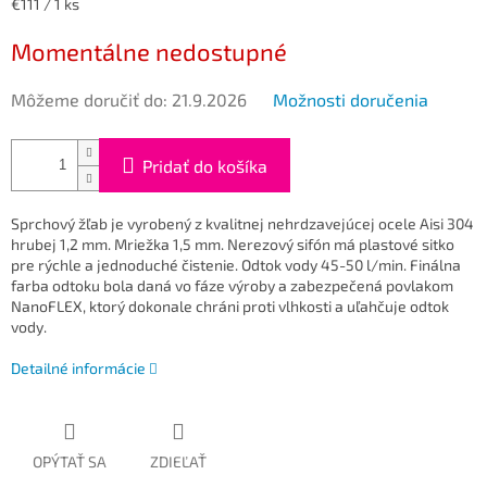
Jednotková
€111 / 1 ks
cena:
Momentálne nedostupné
Môžeme doručiť do:
21.9.2026
Možnosti doručenia
Pridať do košíka
Sprchový žľab je vyrobený z kvalitnej nehrdzavejúcej ocele Aisi 304
hrubej 1,2 mm. Mriežka 1,5 mm. Nerezový sifón má plastové sitko
pre rýchle a jednoduché čistenie. Odtok vody 45-50 l/min.
Finálna
farba odtoku bola daná vo fáze výroby a zabezpečená povlakom
NanoFLEX, ktorý dokonale chráni proti vlhkosti a uľahčuje odtok
vody.
Detailné informácie
OPÝTAŤ SA
ZDIEĽAŤ