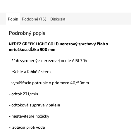
Popis
Podobné (16)
Diskusia
Podrobný popis
NEREZ GREEK LIGHT GOLD nerezový sprchový žľab s
mriežkou, dĺžka 900 mm
- žľab vyrobený z nerezovej ocele AISI 304
- rýchle a ľahké čistenie
- vypúšťacie potrubie o priemere 40/50mm
- odtok 27 l/min
- odtoková súprava v balení
- nastaviteľné nožičky
- izolácia proti vode