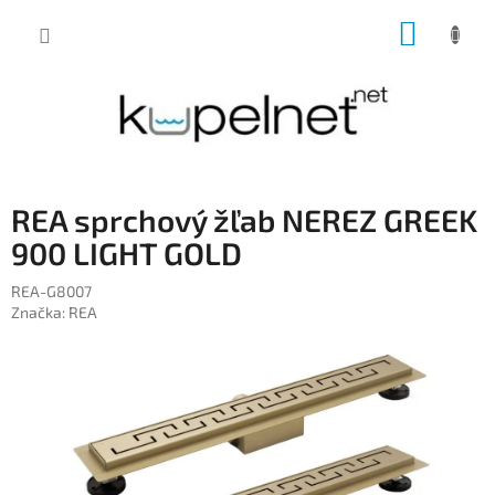
Prejsť
NÁKUP
na
obsah
KOŠÍK
REA sprchový žľab NEREZ GREEK
900 LIGHT GOLD
REA-G8007
Značka:
REA