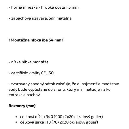
- horná mriežka - hrúbka ocele 1,5 mm
- zápachová uzávera, odnímateľná
! Montážna hĺbka iba 54 mm !
- nízka hĺbka montáže
- certifikát kvality CE, ISO
- tvarovaný spodný odtok zaisťuje, že aj najmenšie množstvo
vody bude vypúšťané do sifónu, ktorý minimalizuje riziko
extrakcie pachov
Rozmery (mm):
celková dĺžka 940 (900+2x20 okrajový golier)
celková šírka 110 (70+2x20 okrajový golier)