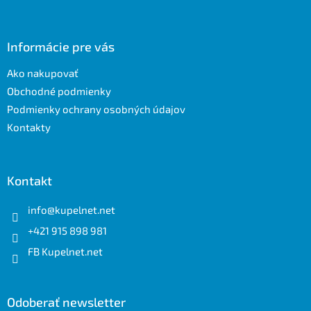
Z
á
p
ä
Informácie pre vás
t
Ako nakupovať
i
e
Obchodné podmienky
Podmienky ochrany osobných údajov
Kontakty
Kontakt
info
@
kupelnet.net
+421 915 898 981
FB Kupelnet.net
Odoberať newsletter