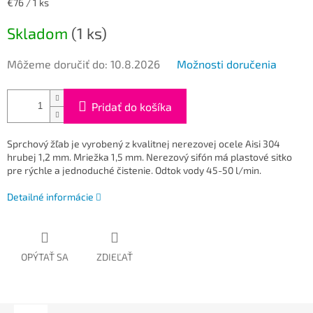
Jednotková
€76 / 1 ks
cena:
Skladom
(1 ks)
Môžeme doručiť do:
10.8.2026
Možnosti doručenia
Pridať do košíka
Sprchový žľab je vyrobený z kvalitnej nerezovej ocele Aisi 304
hrubej 1,2 mm. Mriežka 1,5 mm. Nerezový sifón má plastové sitko
pre rýchle a jednoduché čistenie. Odtok vody 45-50 l/min.
Detailné informácie
OPÝTAŤ SA
ZDIEĽAŤ