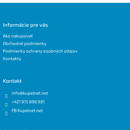
Z
á
p
ä
Informácie pre vás
t
Ako nakupovať
i
e
Obchodné podmienky
Podmienky ochrany osobných údajov
Kontakty
Kontakt
info
@
kupelnet.net
+421 915 898 981
FB Kupelnet.net