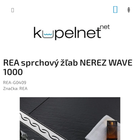
Prejsť
NÁKUP
na
obsah
KOŠÍK
REA sprchový žľab NEREZ WAVE
1000
REA-G0409
Značka:
REA