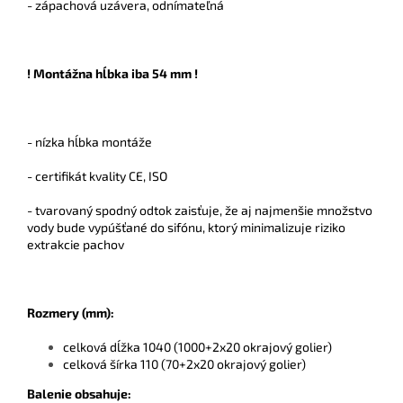
- zápachová uzávera, odnímateľná
! Montážna hĺbka iba 54 mm !
- nízka hĺbka montáže
- certifikát kvality CE, ISO
- tvarovaný spodný odtok zaisťuje, že aj najmenšie množstvo
vody bude vypúšťané do sifónu, ktorý minimalizuje riziko
extrakcie pachov
Rozmery (mm):
celková dĺžka 1040 (1000+2x20 okrajový golier)
celková šírka 110 (70+2x20 okrajový golier)
Balenie obsahuje: