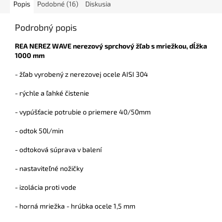
Popis
Podobné (16)
Diskusia
Podrobný popis
REA NEREZ WAVE nerezový sprchový žľab s mriežkou, dĺžka
1000 mm
- žľab vyrobený z nerezovej ocele AISI 304
- rýchle a ľahké čistenie
- vypúšťacie potrubie o priemere 40/50mm
- odtok 50l/min
- odtoková súprava v balení
- nastaviteľné nožičky
- izolácia proti vode
- horná mriežka - hrúbka ocele 1,5 mm