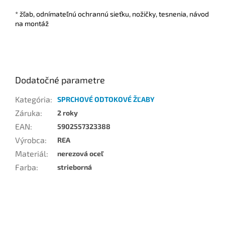
* žľab, odnímateľnú ochrannú sieťku, nožičky, tesnenia, návod
na montáž
Dodatočné parametre
Kategória
:
SPRCHOVÉ ODTOKOVÉ ŽĽABY
Záruka
:
2 roky
EAN
:
5902557323388
Výrobca
:
REA
Materiál
:
nerezová oceľ
Farba
:
strieborná