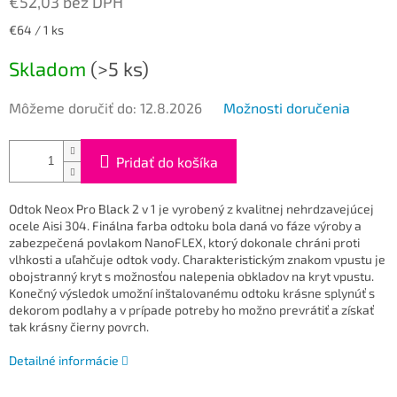
€52,03 bez DPH
Jednotková
€64 / 1 ks
cena:
Skladom
(>5 ks)
Môžeme doručiť do:
12.8.2026
Možnosti doručenia
Pridať do košíka
Odtok Neox Pro Black 2 v 1 je vyrobený z kvalitnej nehrdzavejúcej
ocele Aisi 304. Finálna farba odtoku bola daná vo fáze výroby a
zabezpečená povlakom NanoFLEX, ktorý dokonale chráni proti
vlhkosti a uľahčuje odtok vody.
Charakteristickým znakom vpustu je
obojstranný kryt s možnosťou nalepenia obkladov na kryt vpustu.
Konečný výsledok umožní inštalovanému odtoku krásne splynúť s
dekorom podlahy a v prípade potreby ho možno prevrátiť a získať
tak krásny čierny povrch.
Detailné informácie