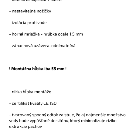
- nastaviteľné nožičky
- izolácia proti vode
- horná mriežka - hrúbka ocele 1,5 mm
- zápachová uzávera, odnímateľná
! Montážna hĺbka iba 55 mm !
- nízka hĺbka montáže
- certifikát kvality CE, ISO
- tvarovaný spodný odtok zaisťuje, že aj najmenšie množstvo
vody bude vypúšťané do sifónu, ktorý minimalizuje riziko
extrakcie pachov