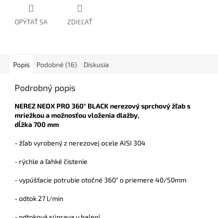
OPÝTAŤ SA
ZDIEĽAŤ
Popis
Podobné (16)
Diskusia
Podrobný popis
NEREZ NEOX PRO 360° BLACK nerezový sprchový žľab s
mriežkou a možnosťou vloženia dlažby,
dĺžka 700 mm
- žľab vyrobený z nerezovej ocele AISI 304
- rýchle a ľahké čistenie
- vypúšťacie potrubie otočné 360° o priemere 40/50mm
- odtok 27 l/min
- odtoková súprava v balení