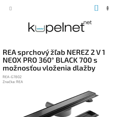
Prejsť
NÁKUP
na
obsah
KOŠÍK
REA sprchový žľab NEREZ 2 V 1
NEOX PRO 360° BLACK 700 s
možnosťou vloženia dlažby
REA-G7802
Značka:
REA