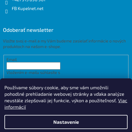
FB Kupelnet.net
Odoberať newsletter
Vložte svoj e-mail a my Vám budeme zasielať informácie o nových
produktoch na našom e-shope.
Email
Vložením e-mailu súhlasíte s
podmienkami ochrany osobných
údajov
Používame súbory cookie, aby sme vám umožnili
PRIHLÁSIŤ SA
pohodlné prehliadanie webovej stránky a vďaka analýze
neustále zlepšovali jej funkcie, výkon a použiteľnosť.
Viac
informácií
Vytvoril Shoptet
Design by
Nastavenie