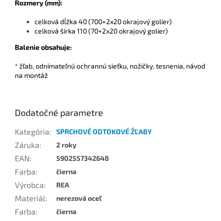
Rozmery (mm):
celková dĺžka 40 (700+2x20 okrajový golier)
celková šírka 110 (70+2x20 okrajový golier)
Balenie obsahuje:
* žľab, odnímateľnú ochrannú sieťku, nožičky, tesnenia, návod
na montáž
Dodatočné parametre
Kategória
:
SPRCHOVÉ ODTOKOVÉ ŽĽABY
Záruka
:
2 roky
EAN
:
5902557342648
Farba
:
čierna
Výrobca
:
REA
Materiál
:
nerezová oceľ
Farba
:
čierna