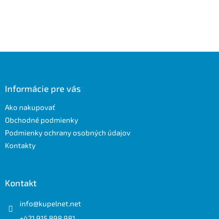
Z
á
p
ä
Informácie pre vás
t
Ako nakupovať
i
e
Obchodné podmienky
Podmienky ochrany osobných údajov
Kontakty
Kontakt
info
@
kupelnet.net
+421 915 898 981