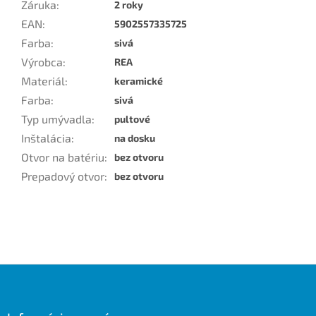
Záruka
:
2 roky
EAN
:
5902557335725
Farba
:
sivá
Výrobca
:
REA
Materiál
:
keramické
Farba
:
sivá
Typ umývadla
:
pultové
Inštalácia
:
na dosku
Otvor na batériu
:
bez otvoru
Prepadový otvor
:
bez otvoru
Z
á
p