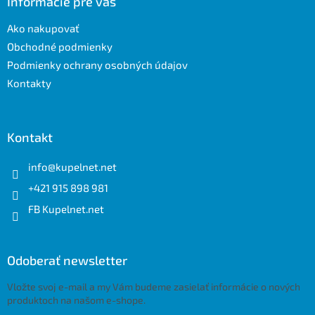
ä
Informácie pre vás
t
Ako nakupovať
i
e
Obchodné podmienky
Podmienky ochrany osobných údajov
Kontakty
Kontakt
info
@
kupelnet.net
+421 915 898 981
FB Kupelnet.net
Odoberať newsletter
Vložte svoj e-mail a my Vám budeme zasielať informácie o nových
produktoch na našom e-shope.