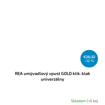
€26,32
–12 %
REA umývadlový vpust GOLD klik-klak
univerzálny
Skladom
(>5 ks)