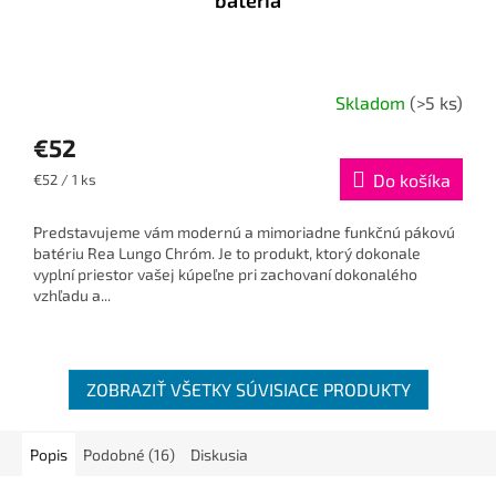
batéria
Skladom
(>5 ks)
€52
Jednotková
Do košíka
€52 / 1 ks
cena:
Predstavujeme vám modernú a mimoriadne funkčnú pákovú
batériu Rea Lungo Chróm. Je to produkt, ktorý dokonale
vyplní priestor vašej kúpeľne pri zachovaní dokonalého
vzhľadu a...
ZOBRAZIŤ VŠETKY SÚVISIACE PRODUKTY
Popis
Podobné (16)
Diskusia