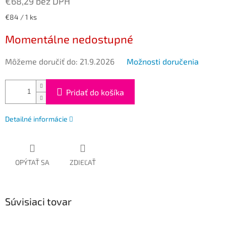
€68,29 bez DPH
Jednotková
€84 / 1 ks
cena:
Momentálne nedostupné
Môžeme doručiť do:
21.9.2026
Možnosti doručenia
Pridať do košíka
Detailné informácie
OPÝTAŤ SA
ZDIEĽAŤ
Súvisiaci tovar