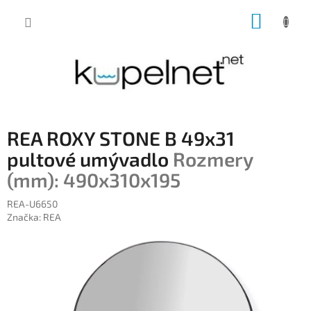
Prejsť
NÁKUP
na
obsah
KOŠÍK
REA ROXY STONE B 49x31
pultové umývadlo
Rozmery
(mm): 490x310x195
REA-U6650
Značka:
REA