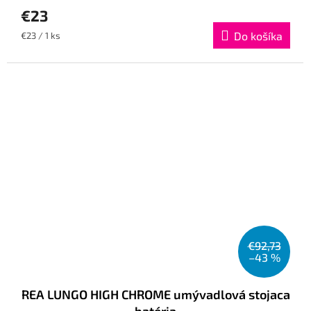
€23
Jednotková
Do košíka
€23 / 1 ks
cena:
€92,73
–43 %
REA LUNGO HIGH CHROME umývadlová stojaca