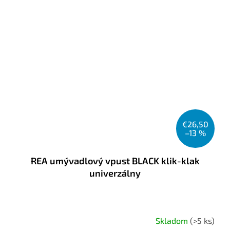
€26,50
–13 %
REA umývadlový vpust BLACK klik-klak
univerzálny
Skladom
(>5 ks)