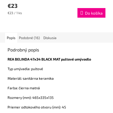
€23
Jednotková
Do košíka
€23 / 1 ks
cena:
Popis
Podobné (16)
Diskusia
Podrobný popis
REA BELINDA 47x34 BLACK MAT pultové umývadlo
Typ umývadla: pultové
Materiál: sanitárna keramika
Farba: čierna matná
Rozmery (mm): 465x335x135
Priemer odtokového otvoru (mm): 45