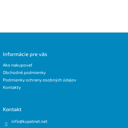
Z
á
p
ä
Informácie pre vás
t
Ako nakupovať
i
e
Obchodné podmienky
Podmienky ochrany osobných údajov
Kontakty
Kontakt
info
@
kupelnet.net