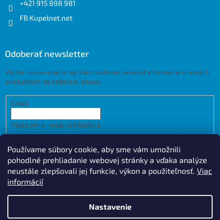
+421 915 898 981
FB Kupelnet.net
Odoberať newsletter
Vložte svoj e-mail a my Vám budeme zasielať informácie o nových
produktoch na našom e-shope.
Email
Vložením e-mailu súhlasíte s
podmienkami ochrany osobných
údajov
Používame súbory cookie, aby sme vám umožnili
PRIHLÁSIŤ SA
pohodlné prehliadanie webovej stránky a vďaka analýze
neustále zlepšovali jej funkcie, výkon a použiteľnosť.
Viac
informácií
Vytvoril Shoptet
Design by
Nastavenie