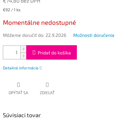
€74,80 bez DPH
Jednotková
€92 / 1 ks
cena:
Momentálne nedostupné
Môžeme doručiť do:
22.9.2026
Možnosti doručenia
Pridať do košíka
Detailné informácie
OPÝTAŤ SA
ZDIEĽAŤ
Súvisiaci tovar