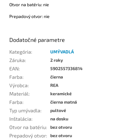
Otvor na batériu: nie
Prepadový otvor: nie
Dodatočné parametre
Kategória
:
UMÝVADLÁ
Záruka
:
2 roky
EAN
:
5902557336814
Farba
:
čierna
Výrobca
:
REA
Materiál
:
keramické
Farba
:
čierna matná
Typ umývadla
:
pultové
Inštalácia
:
na dosku
Otvor na batériu
:
bez otvoru
Prepadový otvor
:
bez otvoru