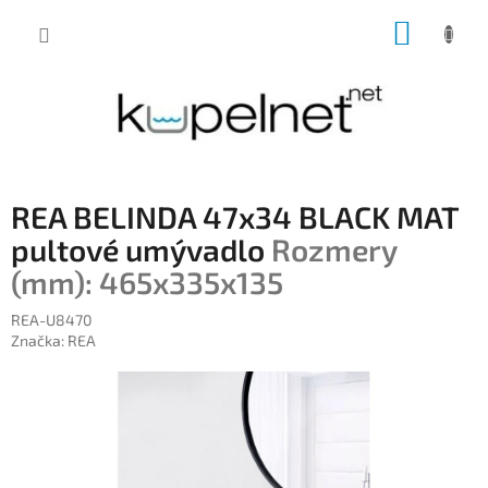
Prejsť
NÁKUP
na
obsah
KOŠÍK
REA BELINDA 47x34 BLACK MAT
pultové umývadlo
Rozmery
(mm): 465x335x135
REA-U8470
Značka:
REA