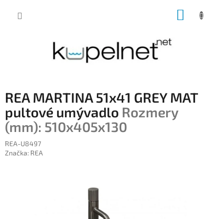
Prejsť
NÁKUP
na
obsah
KOŠÍK
REA MARTINA 51x41 GREY MAT
pultové umývadlo
Rozmery
(mm): 510x405x130
REA-U8497
Značka:
REA