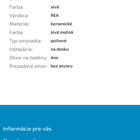
Farba
:
sivá
Výrobca
:
REA
Materiál
:
keramické
Farba
:
sivá matná
Typ umývadla
:
pultové
Inštalácia
:
na dosku
Otvor na batériu
:
áno
Prepadový otvor
:
bez otvoru
Z
á
p
ä
Informácie pre vás
t