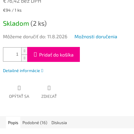
€76,42 bez DPH
Jednotková
€94 / 1 ks
cena:
Skladom
(2 ks)
Môžeme doručiť do:
11.8.2026
Možnosti doručenia
Pridať do košíka
Detailné informácie
OPÝTAŤ SA
ZDIEĽAŤ
Popis
Podobné (16)
Diskusia