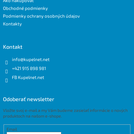
Ako nakupovať
i
e
Obchodné podmienky
Podmienky ochrany osobných údajov
Kontakty
Kontakt
info
@
kupelnet.net
+421 915 898 981
FB Kupelnet.net
Odoberať newsletter
Vložte svoj e-mail a my Vám budeme zasielať informácie o nových
produktoch na našom e-shope.
Email