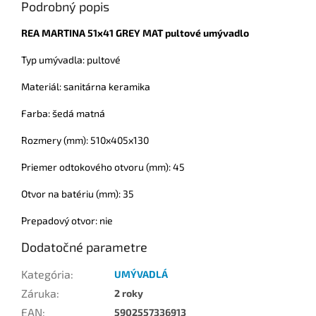
Podrobný popis
REA MARTINA 51x41 GREY MAT pultové umývadlo
Typ umývadla: pultové
Materiál: sanitárna keramika
Farba: šedá matná
Rozmery (mm): 510x405x130
Priemer odtokového otvoru (mm): 45
Otvor na batériu (mm): 35
Prepadový otvor: nie
Dodatočné parametre
Kategória
:
UMÝVADLÁ
Záruka
:
2 roky
EAN
:
5902557336913