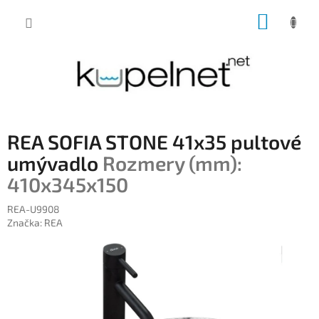
Prejsť
NÁKUP
na
obsah
KOŠÍK
REA SOFIA STONE 41x35 pultové
umývadlo
Rozmery (mm):
410x345x150
REA-U9908
Značka:
REA