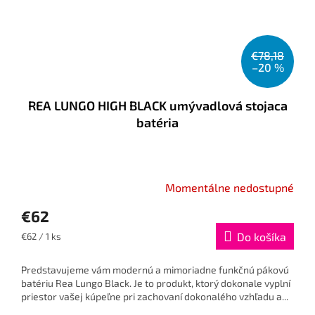
€78,18
–20 %
REA LUNGO HIGH BLACK umývadlová stojaca
batéria
Momentálne nedostupné
€62
Jednotková
Do košíka
€62 / 1 ks
cena:
Predstavujeme vám modernú a mimoriadne funkčnú pákovú
batériu Rea Lungo Black. Je to produkt, ktorý dokonale vyplní
priestor vašej kúpeľne pri zachovaní dokonalého vzhľadu a...