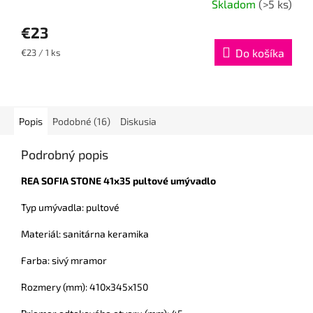
Skladom
(>5 ks)
€23
Jednotková
Do košíka
€23 / 1 ks
cena:
Popis
Podobné (16)
Diskusia
Podrobný popis
REA SOFIA STONE 41x35 pultové umývadlo
Typ umývadla: pultové
Materiál: sanitárna keramika
Farba: sivý mramor
Rozmery (mm): 410x345x150