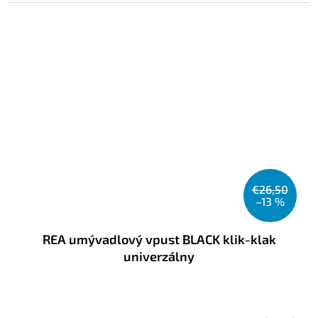
€26,50
–13 %
REA umývadlový vpust BLACK klik-klak
univerzálny