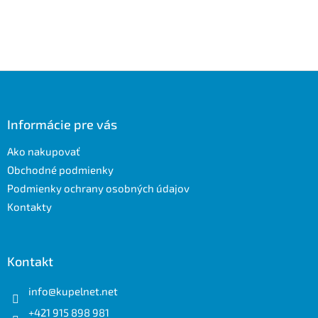
Z
á
p
ä
Informácie pre vás
t
Ako nakupovať
i
e
Obchodné podmienky
Podmienky ochrany osobných údajov
Kontakty
Kontakt
info
@
kupelnet.net
+421 915 898 981