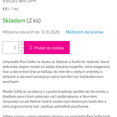
€65,85 bez DPH
Jednotková
€81 / 1 ks
cena:
Skladom
(2 ks)
Môžeme doručiť do:
12.8.2026
Možnosti doručenia
Pridať do košíka
Umývadlo Rea Sofia na dosku je štýlové a funkčné riešenie, ktoré
dokonale doplní modernú alebo klasickú kúpeľňu. Jeho elegantný
tvar a decentné línie prinášajú do interiéru nádych estetiky a
ľahkosti a zároveň poskytujú úplný komfort pri každodennom
používaní.
Model Sofia je vyrobený z vysoko kvalitnej sanitárnej keramiky s
hladkým povrchom odolným voči poškriabaniu a škvrnám.
Umývadlo sa perfektne hodí k moderným doskovým batériám a
jeho ergonomický tvar zaisťuje pohodlné používanie.
Vďaka svojmu univerzálnemu dizajnu sa umývadlo Rea Sofia hodí