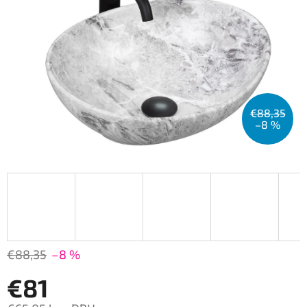
€88,35
–8 %
€88,35
–8 %
€81