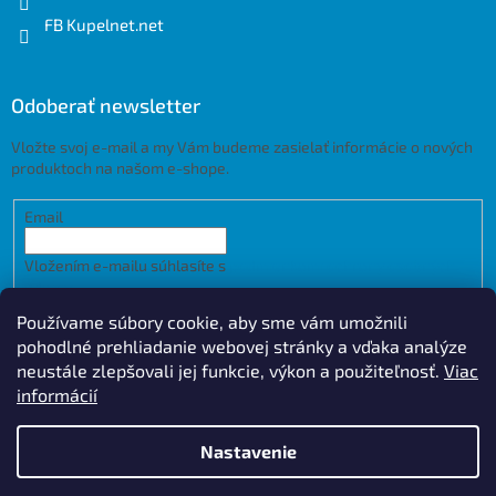
FB Kupelnet.net
Odoberať newsletter
Vložte svoj e-mail a my Vám budeme zasielať informácie o nových
produktoch na našom e-shope.
Email
Vložením e-mailu súhlasíte s
podmienkami ochrany osobných
údajov
Používame súbory cookie, aby sme vám umožnili
PRIHLÁSIŤ SA
pohodlné prehliadanie webovej stránky a vďaka analýze
neustále zlepšovali jej funkcie, výkon a použiteľnosť.
Viac
informácií
Vytvoril Shoptet
Design by
Nastavenie