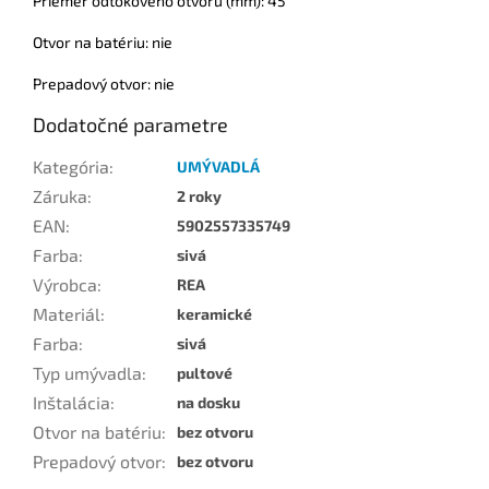
Priemer odtokového otvoru (mm): 45
Otvor na batériu: nie
Prepadový otvor: nie
Dodatočné parametre
Kategória
:
UMÝVADLÁ
Záruka
:
2 roky
EAN
:
5902557335749
Farba
:
sivá
Výrobca
:
REA
Materiál
:
keramické
Farba
:
sivá
Typ umývadla
:
pultové
Inštalácia
:
na dosku
Otvor na batériu
:
bez otvoru
Prepadový otvor
:
bez otvoru