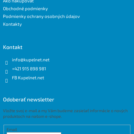
Ako nakupovať
i
e
Obchodné podmienky
Podmienky ochrany osobných údajov
Kontakty
Kontakt
info
@
kupelnet.net
+421 915 898 981
FB Kupelnet.net
Odoberať newsletter
Vložte svoj e-mail a my Vám budeme zasielať informácie o nových
produktoch na našom e-shope.
Email