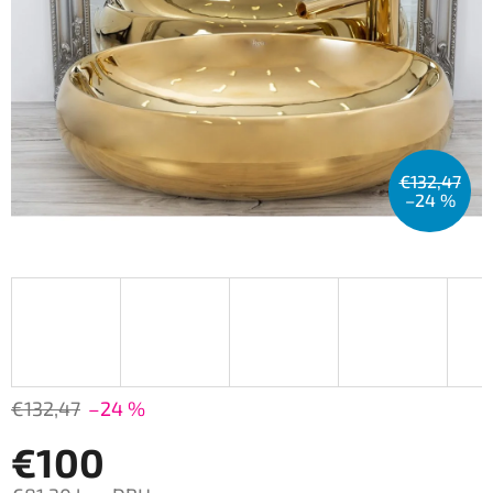
€132,47
–24 %
€132,47
–24 %
€100