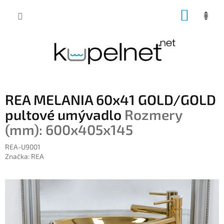
Prejsť
NÁKUP
na
obsah
KOŠÍK
REA MELANIA 60x41 GOLD/GOLD
pultové umývadlo
Rozmery
(mm): 600x405x145
REA-U9001
Značka:
REA