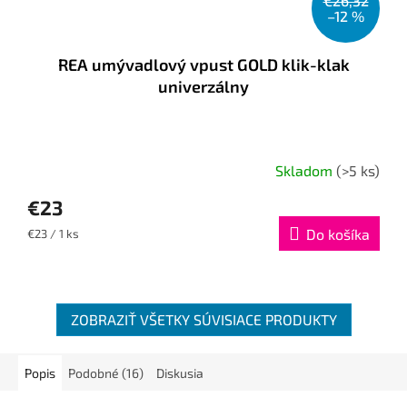
€26,32
–12 %
REA umývadlový vpust GOLD klik-klak
univerzálny
Skladom
(>5 ks)
€23
Jednotková
Do košíka
€23 / 1 ks
cena:
ZOBRAZIŤ VŠETKY SÚVISIACE PRODUKTY
Popis
Podobné (16)
Diskusia