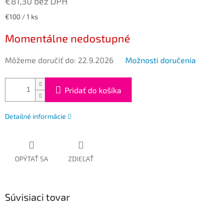
€81,30 bez DPH
Jednotková
€100 / 1 ks
cena:
Momentálne nedostupné
Môžeme doručiť do:
22.9.2026
Možnosti doručenia
Pridať do košíka
Detailné informácie
OPÝTAŤ SA
ZDIEĽAŤ
Súvisiaci tovar