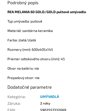
Podrobný popis
REA MELANIA 60 GOLD/GOLD pultové umývadlo
Typ umývadla: pultové
Materiál: sanitárna keramika
Farba: zlatá/zlatá
Rozmery (mm): 600x405x145
Priemer odtokového otvoru (mm): 45
Otvor na batériu: nie
Prepadový otvor: nie
Dodatočné parametre
Kategória
:
UMÝVADLÁ
Záruka
:
2 roky
EAN
:
5902557332069