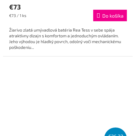
€73
Jednotková
Do košíka
€73 / 1 ks
cena:
Žiarivo zlatá umývadlová batéria Rea Tess v sebe spája
atraktívny dizajn s komfortom a jednoduchým ovládaním.
Jeho výhodou je hladký povrch, odolný voči mechanickému
poškodeniu...