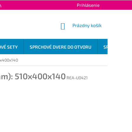
Prihlásenie
Y OCHRANY OSOBNÝCH ÚDAJOV
KONTAKTY
NÁKUPNÝ
Prázdny košík
KOŠÍK
VÉ SETY
SPRCHOVÉ DVERE DO OTVORU
SPRCHOVÉ OD
0x400x140
m): 510x400x140
REA-U0421