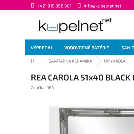
Prejsť
+421 915 898 981
info@kupelnet.net
na
obsah
VÝPREDAJ
VODOVODNÉ BATÉRIE
SANI
Domov
SANITÁRNA KERAMIKA
UMÝVADLÁ
REA CAROLA 51x40 BLACK 
Značka:
REA