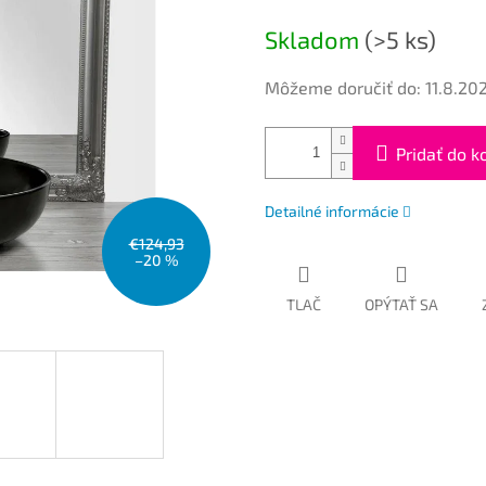
cena:
Skladom
(>5 ks)
Môžeme doručiť do:
11.8.20
Pridať do k
Detailné informácie
€124,93
–20 %
TLAČ
OPÝTAŤ SA