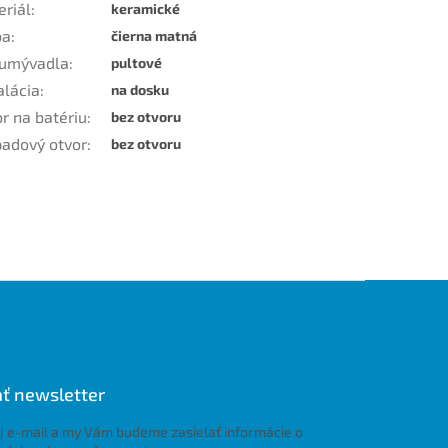
eriál
:
keramické
ba
:
čierna matná
 umývadla
:
pultové
alácia
:
na dosku
r na batériu
:
bez otvoru
padový otvor
:
bez otvoru
ť newsletter
j e-mail a my Vám budeme zasielať informácie o