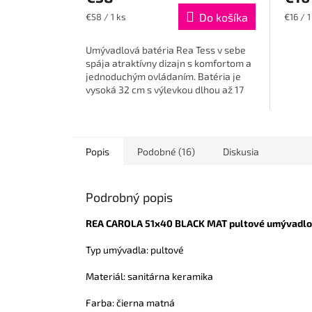
Jednotková
Do košíka
Jednot
€58 / 1 ks
€16 / 1
cena:
cena:
Umývadlová batéria Rea Tess v sebe
spája atraktívny dizajn s komfortom a
jednoduchým ovládaním. Batéria je
vysoká 32 cm s výlevkou dlhou až 17
cm a je možné ju namontovať...
Popis
Podobné (16)
Diskusia
Podrobný popis
REA CAROLA 51x40 BLACK MAT pultové umývadlo
Typ umývadla: pultové
Materiál: sanitárna keramika
Farba: čierna matná