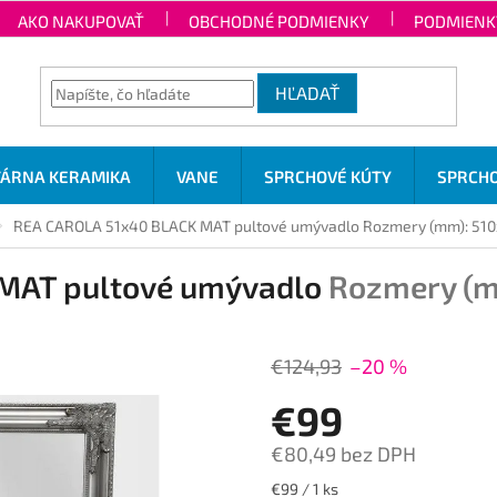
AKO NAKUPOVAŤ
OBCHODNÉ PODMIENKY
PODMIENK
HĽADAŤ
TÁRNA KERAMIKA
VANE
SPRCHOVÉ KÚTY
SPRCHO
REA CAROLA 51x40 BLACK MAT pultové umývadlo
Rozmery (mm): 51
MAT pultové umývadlo
Rozmery (m
€124,93
–20 %
€99
€80,49 bez DPH
Jednotková
€99 / 1 ks