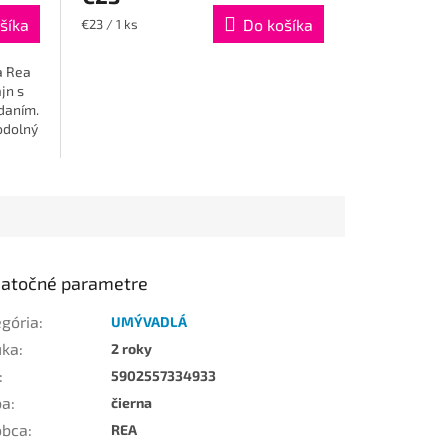
šíka
Jednotková
Do košíka
€23 / 1 ks
cena:
a Rea
jn s
daním.
odolný
.
atočné parametre
egória
:
UMÝVADLÁ
uka
:
2 roky
:
5902557334933
ba
:
čierna
obca
:
REA