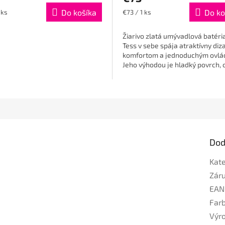
ková
Do košíka
Jednotková
Do ko
 ks
€73 / 1 ks
cena:
Žiarivo zlatá umývadlová batéri
Tess v sebe spája atraktívny diza
komfortom a jednoduchým ovlá
Jeho výhodou je hladký povrch, 
voči mechanickému poškodeniu..
Dod
Kat
Zár
EAN
Far
Výr