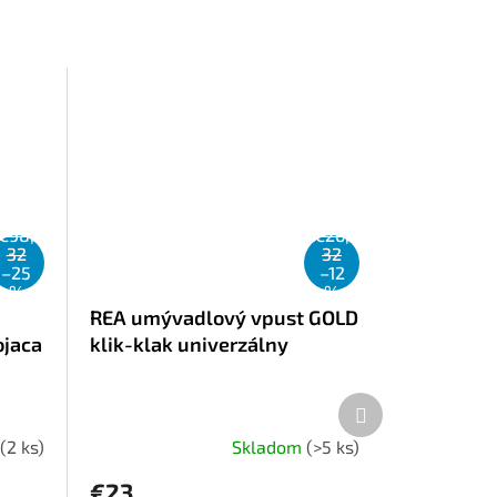
€98,
€26,
32
32
–25
–12
%
%
REA umývadlový vpust GOLD
ojaca
klik-klak univerzálny
Ďalší
produkt
(2 ks)
Skladom
(>5 ks)
€23