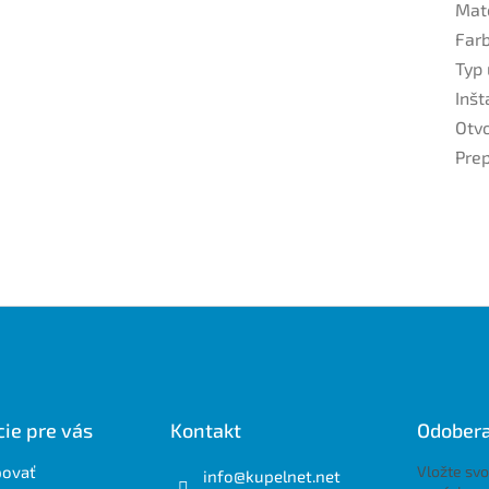
Mat
Far
Typ
Inšt
Otvo
Pre
ie pre vás
Kontakt
Odobera
povať
Vložte svo
info
@
kupelnet.net