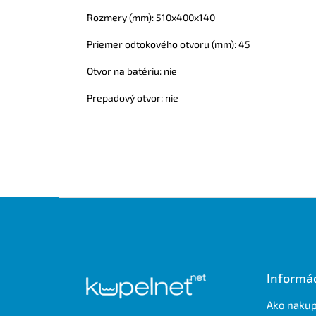
Rozmery (mm): 510x400x140
Priemer odtokového otvoru (mm): 45
Otvor na batériu: nie
Prepadový otvor: nie
Z
á
p
ä
t
Informác
i
e
Ako naku