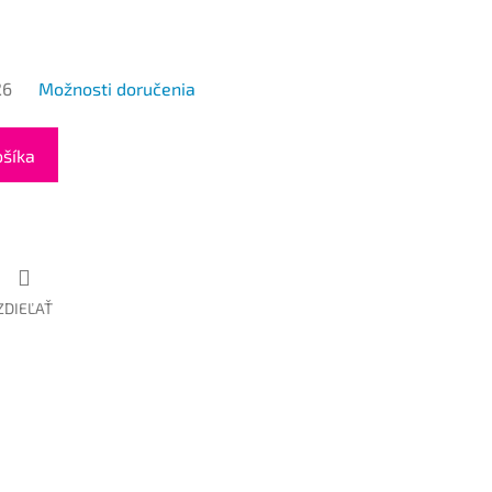
26
Možnosti doručenia
ošíka
ZDIEĽAŤ