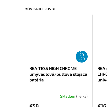
Súvisiaci tovar
€82,
29
–29
%
REA TESS HIGH CHROME
REA 
umývadlová/pultová stojaca
CHRÓ
batéria
univ
Skladom
(>5 ks)
€58
€16