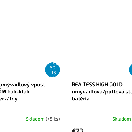
€18,
50
–13
%
umývadlový vpust
REA TESS HIGH GOLD
M klik-klak
umývadlová/pultová st
erzálny
batéria
Skladom
(>5 ks)
Skladom
€73