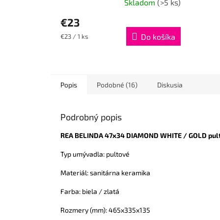
Skladom
(>5 ks)
€23
Jednotková
Do košíka
€23 / 1 ks
cena:
Popis
Podobné (16)
Diskusia
Podrobný popis
REA BELINDA 47x34 DIAMOND WHITE / GOLD pul
Typ umývadla: pultové
Materiál: sanitárna keramika
Farba: biela / zlatá
Rozmery (mm): 465x335x135