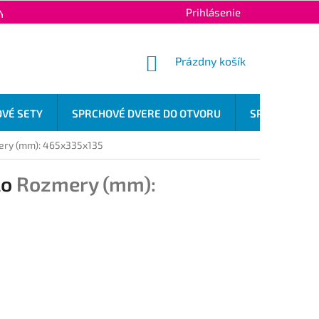
Prihlásenie
Y OCHRANY OSOBNÝCH ÚDAJOV
KONTAKTY
NÁKUPNÝ
Prázdny košík
KOŠÍK
VÉ SETY
SPRCHOVÉ DVERE DO OTVORU
SPRCHOVÉ OD
ry (mm): 465x335x135
lo
Rozmery (mm):