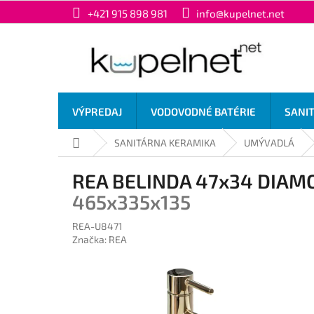
Prejsť
+421 915 898 981
info@kupelnet.net
na
obsah
VÝPREDAJ
VODOVODNÉ BATÉRIE
SANI
Domov
SANITÁRNA KERAMIKA
UMÝVADLÁ
REA BELINDA 47x34 DIAM
465x335x135
REA-U8471
Značka:
REA