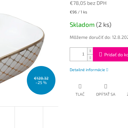
€78,05 bez DPH
Jednotková
€96 / 1 ks
cena:
Skladom
(2 ks)
Môžeme doručiť do:
12.8.20
Pridať do k
Detailné informácie
€128,32
–25 %
TLAČ
OPÝTAŤ SA