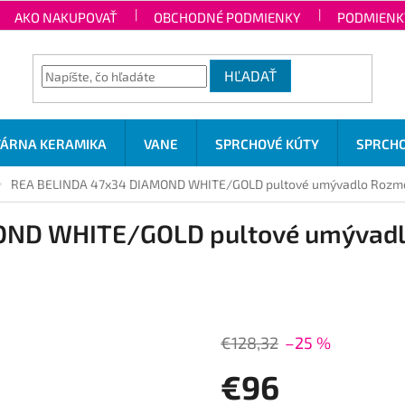
AKO NAKUPOVAŤ
OBCHODNÉ PODMIENKY
PODMIENK
HĽADAŤ
TÁRNA KERAMIKA
VANE
SPRCHOVÉ KÚTY
SPRCHO
REA BELINDA 47x34 DIAMOND WHITE/GOLD pultové umývadlo
Rozme
OND WHITE/GOLD pultové umývad
€128,32
–25 %
€96