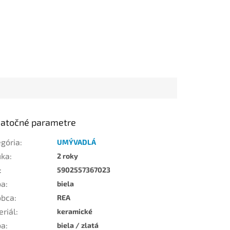
atočné parametre
egória
:
UMÝVADLÁ
uka
:
2 roky
:
5902557367023
ba
:
biela
obca
:
REA
eriál
:
keramické
ba
:
biela / zlatá