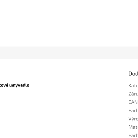
Dod
tové umývadlo
Kat
Zár
EAN
Far
Výr
Mat
Far