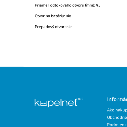
Priemer odtokového otvoru (mm): 45
Otvor na batériu: nie
Prepadový otvor: nie
Z
á
p
ä
t
Informác
i
e
Ako naku
Obchodné
Podmienk