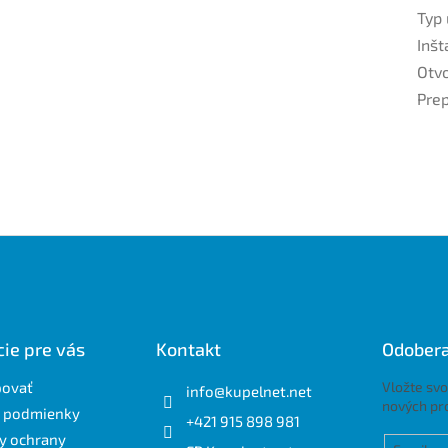
Typ
Inšt
Otvo
Pre
ie pre vás
Kontakt
Odobera
povať
Vložte svo
info
@
kupelnet.net
nových pr
 podmienky
+421 915 898 981
y ochrany