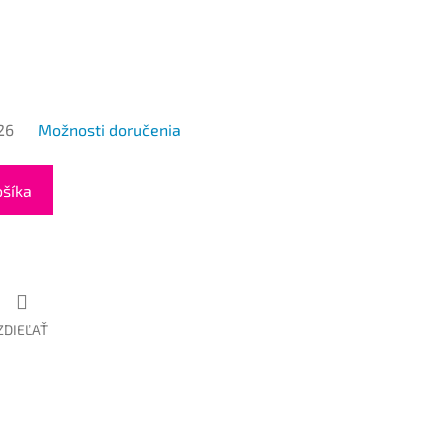
26
Možnosti doručenia
ošíka
ZDIEĽAŤ