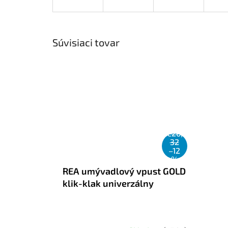
Súvisiaci tovar
€26,
32
–12
%
REA umývadlový vpust GOLD
klik-klak univerzálny