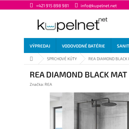
Prejsť
+421 915 898 981
info@kupelnet.net
na
obsah
VÝPREDAJ
VODOVODNÉ BATÉRIE
SANI
Domov
SPRCHOVÉ KÚTY
REA DIAMOND BLACK M
REA DIAMOND BLACK MAT s
Značka:
REA