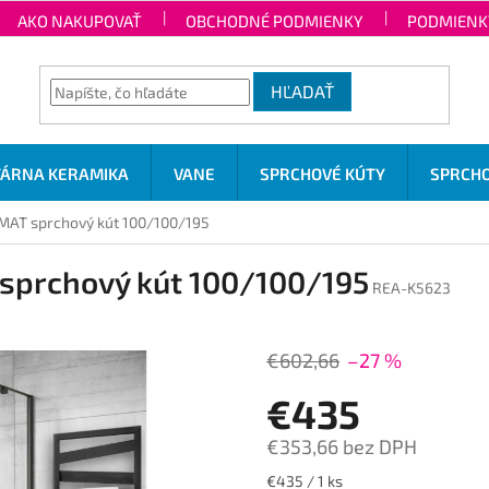
AKO NAKUPOVAŤ
OBCHODNÉ PODMIENKY
PODMIENK
HĽADAŤ
TÁRNA KERAMIKA
VANE
SPRCHOVÉ KÚTY
SPRCHO
AT sprchový kút 100/100/195
prchový kút 100/100/195
REA-K5623
€602,66
–27 %
€435
€353,66 bez DPH
Jednotková
€435 / 1 ks