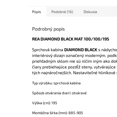
Popis
Podobné (16)
Diskusia
Podrobný popis
REA DIAMOND BLACK MAT 100/100/195
Sprchová
 kabína 
DIAMOND BLACK
 s nádycho
interiérový dizajn označený moderným, pod
priehľadným sklom nie sú ničím iným ako do
čiary prebiehajúce pozdĺž steny, vytvárajúce 
tých najnáročnejších.
Nastaviteľné hliníkov
Typ výrobku: sprchová kabína
Spôsob otvárania dverí: otváravé
Výška (cm): 195
Montážna šírka (mm): 885-905