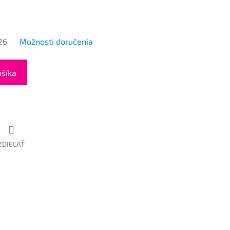
26
Možnosti doručenia
ošíka
ZDIEĽAŤ