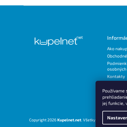
Z
á
p
ä
t
Informác
i
e
Ako naku
Obchodné
Podmienk
osobných
Kontakty
Používame s
prehliadani
jej funkcie,
Nastaven
Copyright 2026
Kupelnet.net
. Všetky práva vyhradené