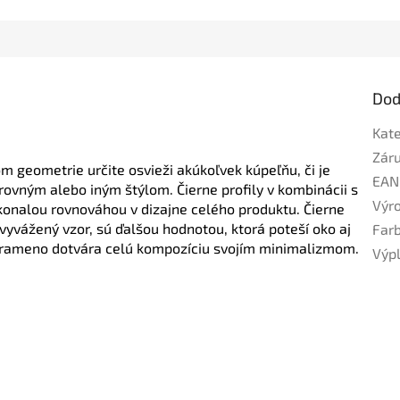
Dod
Kat
Zár
m geometrie určite osvieži akúkoľvek kúpeľňu, či je 
EAN
krovným alebo iným štýlom.
Čierne profily v kombinácii s 
Výr
konalou rovnováhou v dizajne celého produktu.
Čierne 
vyvážený vzor, sú ďalšou hodnotou, ktorá poteší oko aj 
Far
é rameno dotvára celú kompozíciu svojím minimalizmom.
Výp