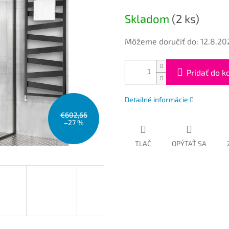
cena:
Skladom
(2 ks)
Môžeme doručiť do:
12.8.20
Pridať do k
Detailné informácie
€602,66
–27 %
TLAČ
OPÝTAŤ SA