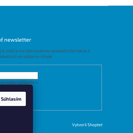
ť newsletter
j e-mail a my Vám budeme zasielať informácie o
oduktoch na našom e-shope.
 e-mailu súhlasíte s
podmienkami ochrany
h údajov
Súhlasím
LÁSIŤ SA
Vytvoril Shoptet