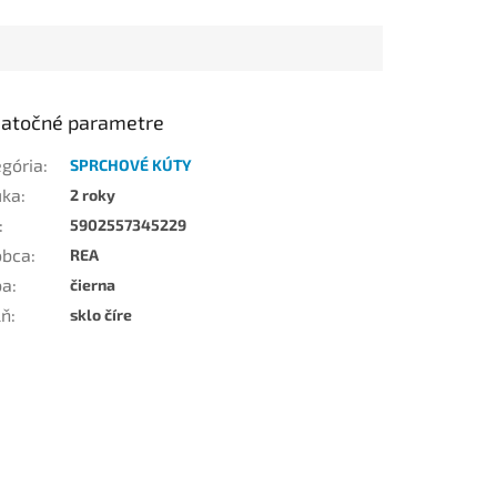
atočné parametre
egória
:
SPRCHOVÉ KÚTY
uka
:
2 roky
:
5902557345229
obca
:
REA
ba
:
čierna
lň
:
sklo číre