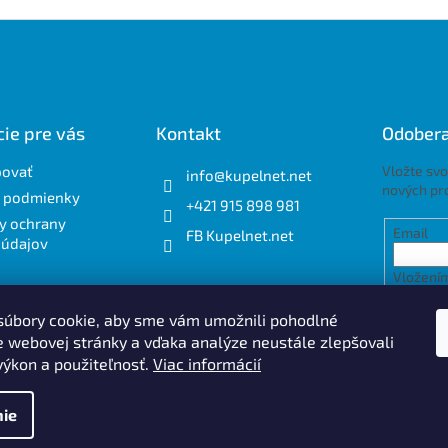
ie pre vás
Kontakt
Odobera
povať
Vložte svo
info
@
kupelnet.net
nových pr
 podmienky
+421 915 898 981
y ochrany
Email
FB Kupelnet.net
 údajov
Vložením
osobnýc
úbory cookie, aby sme vám umožnili pohodlné
e webovej stránky a vďaka analýze neustále zlepšovali
PRIH
 výkon a použiteľnosť.
Viac informácií
ie
.
Upraviť nastavenie cookies
Design by