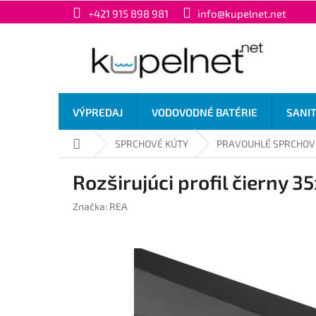
Prejsť
+421 915 898 981
info@kupelnet.net
na
obsah
VÝPREDAJ
VODOVODNÉ BATÉRIE
SANI
Domov
SPRCHOVÉ KÚTY
PRAVOUHLÉ SPRCHOV
Rozširujúci profil čierny
Značka:
REA