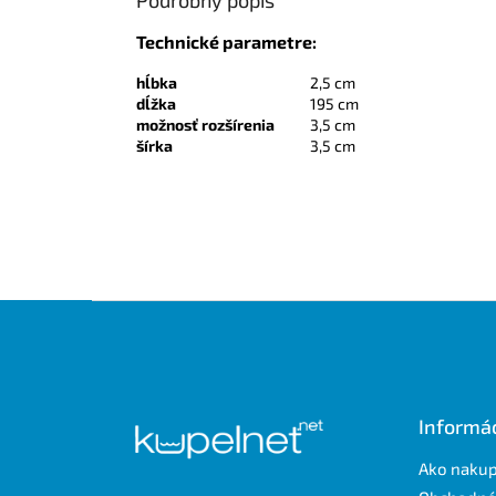
Technické parametre:
hĺbka
2,5 cm
dĺžka
195 cm
možnosť rozšírenia
3,5 cm
šírka
3,5 cm
Z
á
p
ä
t
Informác
i
e
Ako naku