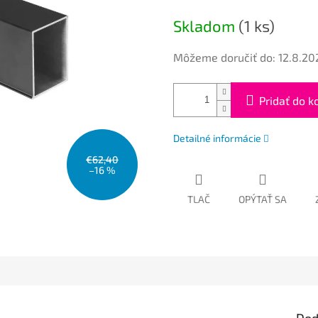
cena:
Skladom
(1 ks)
Môžeme doručiť do:
12.8.20
Pridať do k
Detailné informácie
€62,40
–16 %
TLAČ
OPÝTAŤ SA
Dod