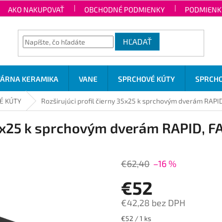
AKO NAKUPOVAŤ
OBCHODNÉ PODMIENKY
PODMIENK
HĽADAŤ
TÁRNA KERAMIKA
VANE
SPRCHOVÉ KÚTY
SPRCHO
É KÚTY
Rozširujúci profil čierny 35x25 k sprchovým dverám RAP
 35x25 k sprchovým dverám RAPID, 
€62,40
–16 %
€52
€42,28 bez DPH
Jednotková
€52 / 1 ks