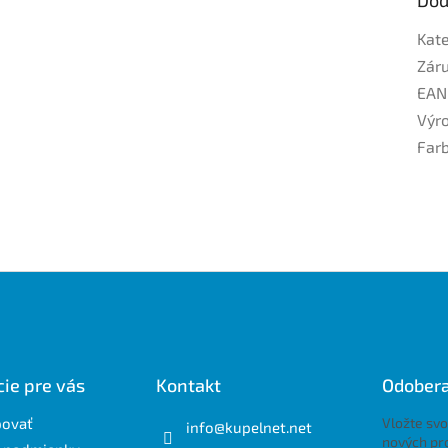
Kat
Zár
EAN
Výr
Far
ie pre vás
Kontakt
Odobera
povať
Vložte svo
info
@
kupelnet.net
nových pr