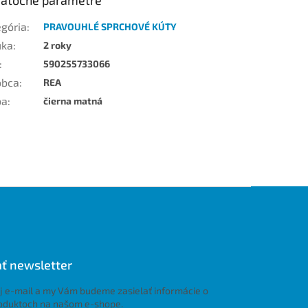
egória
:
PRAVOUHLÉ SPRCHOVÉ KÚTY
uka
:
2 roky
:
590255733066
obca
:
REA
ba
:
čierna matná
ť newsletter
j e-mail a my Vám budeme zasielať informácie o
oduktoch na našom e-shope.