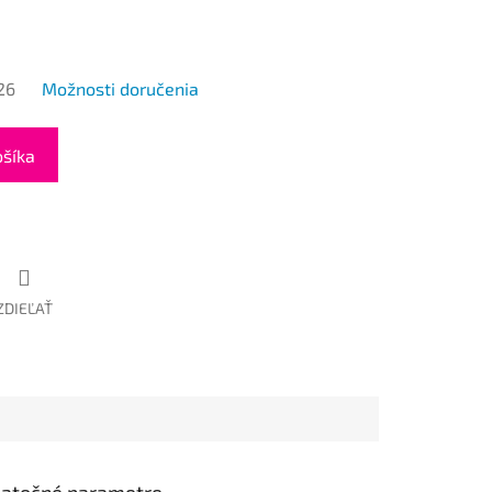
26
Možnosti doručenia
ošíka
ZDIEĽAŤ
atočné parametre