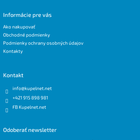
á
p
ä
Informácie pre vás
t
Ako nakupovať
i
e
Obchodné podmienky
Podmienky ochrany osobných údajov
Kontakty
Kontakt
info
@
kupelnet.net
+421 915 898 981
FB Kupelnet.net
Odoberať newsletter