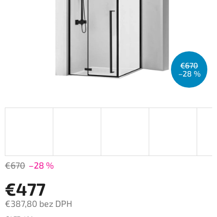
€670
–28 %
€670
–28 %
€477
€387,80 bez DPH