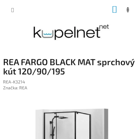
Prejsť
NÁKUP
na
obsah
KOŠÍK
REA FARGO BLACK MAT sprchový
kút 120/90/195
REA-K3214
Značka:
REA