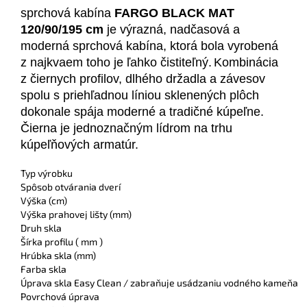
sprchová kabína
 FARGO BLACK MAT 
120/90/195 cm
 je výrazná, nadčasová a 
moderná sprchová kabína, ktorá bola vyrobená 
z najkva
em toho je ľahko čistiteľný.
Kombinácia 
z čiernych profilov, dlhého držadla a závesov 
spolu s priehľadnou líniou sklenených plôch 
dokonale spája moderné a tradičné kúpeľne.
Čierna je jednoznačným lídrom na trhu 
kúpeľňových armatúr.
Typ výrobku
Spôsob otvárania dverí
Výška (cm)
Výška prahovej lišty (mm)
Druh skla
Šírka profilu ( mm )
Hrúbka skla (mm)
Farba skla
Úprava skla Easy Clean / zabraňuje usádzaniu vodného kameňa
Povrchová úprava