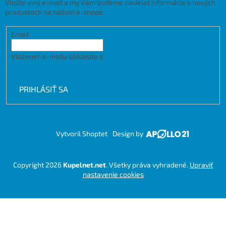
Vložte svoj e-mail a my Vám budeme zasielať informácie o nových
produktoch na našom e-shope.
Email
Vložením e-mailu súhlasíte s
podmienkami ochrany osobných
údajov
PRIHLÁSIŤ SA
Vytvoril Shoptet
Design by
Copyright 2026
Kupelnet.net
. Všetky práva vyhradené.
Upraviť
nastavenie cookies