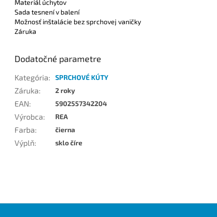
Materiál úchytov
Sada tesnení v balení
Možnosť inštalácie bez sprchovej vaničky
Záruka
Dodatočné parametre
Kategória
:
SPRCHOVÉ KÚTY
Záruka
:
2 roky
EAN
:
5902557342204
Výrobca
:
REA
Farba
:
čierna
Výplň
:
sklo číre
Z