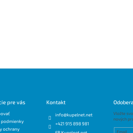
ie pre vás
Kontakt
Odobera
povať
Vložte svo
info
@
kupelnet.net
nových pr
 podmienky
+421 915 898 981
y ochrany
Email
FB Kupelnet.net