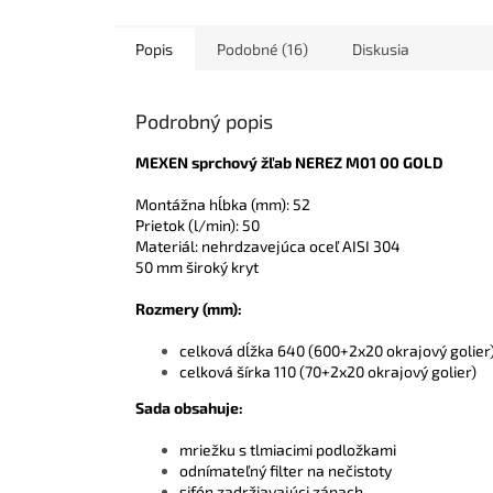
Popis
Podobné (16)
Diskusia
Podrobný popis
MEXEN sprchový žľab NEREZ M01 00 GOLD
Montážna hĺbka (mm): 52
Prietok (l/min): 50
Materiál: nehrdzavejúca oceľ AISI 304
50 mm široký kryt
Rozmery (mm):
celková dĺžka 640 (600+2x20 okrajový golier
celková šírka 110 (70+2x20 okrajový golier)
Sada obsah
uje:
mriežku s tlmiacimi podložkami
odnímateľný filter na nečistoty
sifón zadržiavajúci zápach