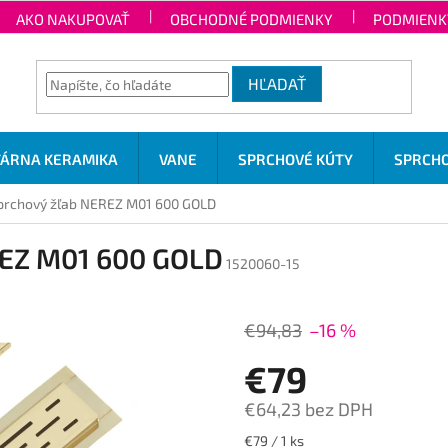
AKO NAKUPOVAŤ
OBCHODNÉ PODMIENKY
PODMIENK
HĽADAŤ
TÁRNA KERAMIKA
VANE
SPRCHOVÉ KÚTY
SPRCHO
rchový žľab NEREZ M01 600 GOLD
EZ M01 600 GOLD
1520060-15
€94,83
–16 %
€79
€64,23 bez DPH
Jednotková
€79 / 1 ks