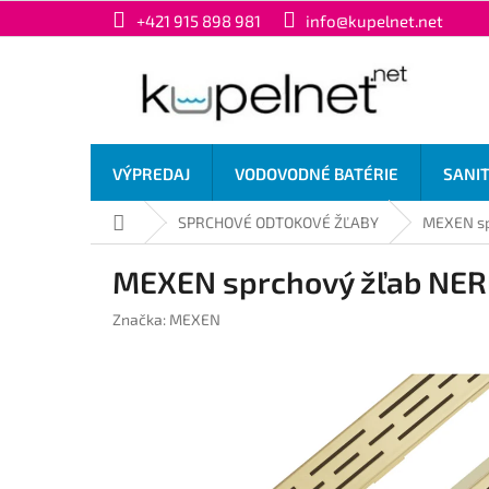
Prejsť
+421 915 898 981
info@kupelnet.net
na
obsah
VÝPREDAJ
VODOVODNÉ BATÉRIE
SANI
Domov
SPRCHOVÉ ODTOKOVÉ ŽĽABY
MEXEN sp
MEXEN sprchový žľab NER
Značka:
MEXEN