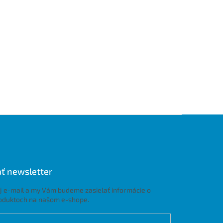
ť newsletter
j e-mail a my Vám budeme zasielať informácie o
oduktoch na našom e-shope.