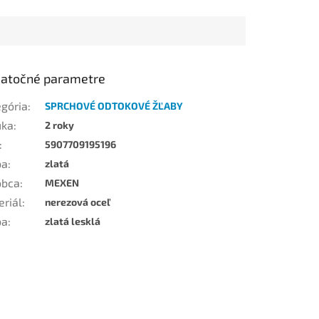
atočné parametre
egória
:
SPRCHOVÉ ODTOKOVÉ ŽĽABY
uka
:
2 roky
:
5907709195196
ba
:
zlatá
obca
:
MEXEN
eriál
:
nerezová oceľ
ba
:
zlatá lesklá