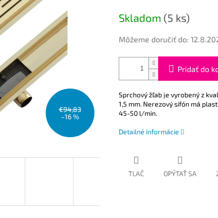
cena:
Skladom
(5 ks)
Môžeme doručiť do:
12.8.20
Pridať do k
Sprchový žľab je vyrobený z kval
1,5 mm. Nerezový sifón má plast
€94,83
45-50 l/min.
–16 %
Detailné informácie
TLAČ
OPÝTAŤ SA