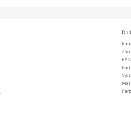
Dod
Kat
Zár
EAN
Far
Výr
Mat
Far
)