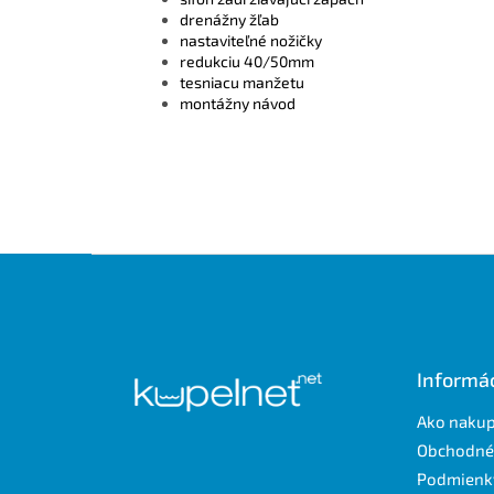
drenážny žľab
nastaviteľné nožičky
redukciu 40/50mm
tesniacu manžetu
montážny návod
Z
á
p
ä
t
Informác
i
e
Ako naku
Obchodné
Podmienk