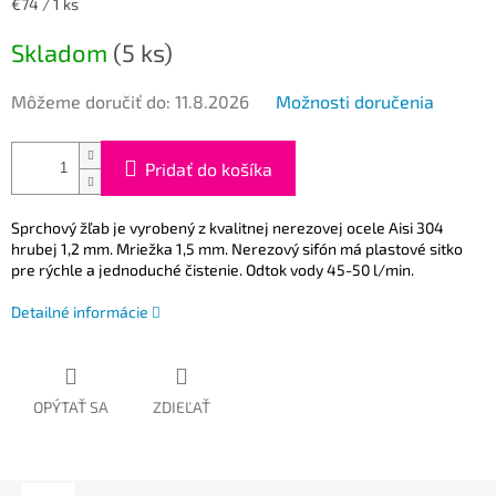
Jednotková
€74 / 1 ks
cena:
Skladom
(5 ks)
Môžeme doručiť do:
11.8.2026
Možnosti doručenia
Pridať do košíka
Sprchový žľab je vyrobený z kvalitnej nerezovej ocele Aisi 304
hrubej 1,2 mm. Mriežka 1,5 mm. Nerezový sifón má plastové sitko
pre rýchle a jednoduché čistenie. Odtok vody 45-50 l/min.
Detailné informácie
OPÝTAŤ SA
ZDIEĽAŤ