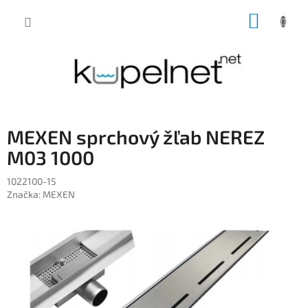
Prejsť
NÁKUP
na
obsah
KOŠÍK
MEXEN sprchový žľab NEREZ
M03 1000
1022100-15
Značka:
MEXEN