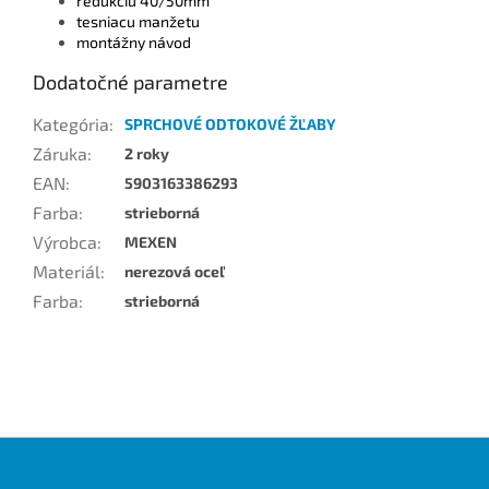
redukciu 40/50mm
tesniacu manžetu
montážny návod
Dodatočné parametre
Kategória
:
SPRCHOVÉ ODTOKOVÉ ŽĽABY
Záruka
:
2 roky
EAN
:
5903163386293
Farba
:
strieborná
Výrobca
:
MEXEN
Materiál
:
nerezová oceľ
Farba
:
strieborná
Z
á