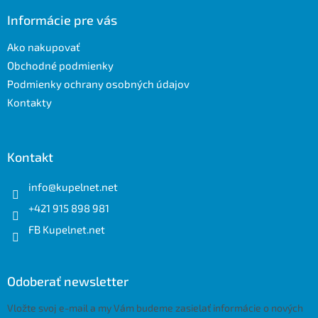
p
ä
Informácie pre vás
t
Ako nakupovať
i
e
Obchodné podmienky
Podmienky ochrany osobných údajov
Kontakty
Kontakt
info
@
kupelnet.net
+421 915 898 981
FB Kupelnet.net
Odoberať newsletter
Vložte svoj e-mail a my Vám budeme zasielať informácie o nových