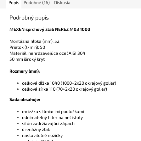
Popis
Podobné (16)
Diskusia
Podrobný popis
MEXEN sprchový žľab NEREZ M03 1000
Montážna hĺbka (mm): 52
Prietok (l/min): 50
Materiál: nehrdzavejúca oceľ AISI 304
50 mm široký kryt
Rozmery (mm):
celková dĺžka 1040 (1000+2x20 okrajový golier)
celková šírka 110 (70+2x20 okrajový golier)
Sada obsah
uje:
mriežku s tlmiacimi podložkami
odnímateľný filter na nečistoty
sifón zadržiavajúci zápach
drenážny žľab
nastaviteľné nožičky