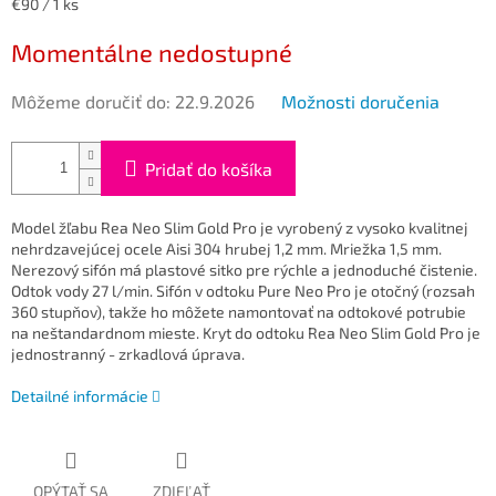
Jednotková
€90 / 1 ks
cena:
Momentálne nedostupné
Môžeme doručiť do:
22.9.2026
Možnosti doručenia
Pridať do košíka
Model žľabu Rea Neo Slim Gold Pro je vyrobený z vysoko kvalitnej
nehrdzavejúcej ocele Aisi 304
hrubej 1,2 mm. Mriežka 1,5 mm.
Nerezový sifón má plastové sitko pre rýchle a jednoduché čistenie.
Odtok vody 27 l/min.
Sifón v odtoku Pure Neo Pro je otočný (rozsah
360 stupňov), takže ho môžete namontovať na odtokové potrubie
na neštandardnom mieste.
Kryt do odtoku Rea Neo Slim Gold Pro je
jednostranný - zrkadlová úprava.
Detailné informácie
OPÝTAŤ SA
ZDIEĽAŤ