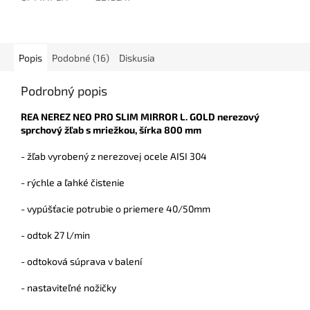
Popis
Podobné (16)
Diskusia
Podrobný popis
REA NEREZ NEO PRO SLIM MIRROR L. GOLD nerezový
sprchový žľab s mriežkou, šírka 800 mm
- žľab vyrobený z nerezovej ocele AISI 304
- rýchle a ľahké čistenie
- vypúšťacie potrubie o priemere 40/50mm
- odtok 27 l/min
- odtoková súprava v balení
- nastaviteľné nožičky