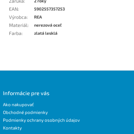
Záruka
:
2 roky
EAN
:
5902557357253
Výrobca
:
REA
Materiál
:
nerezová oceľ
Farba
:
zlatá lesklá
Z
á
p
ä
Informácie pre vás
t
Ako nakupovať
i
e
Obchodné podmienky
Podmienky ochrany osobných údajov
Kontakty