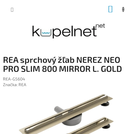
Prejsť
NÁKUP
na
obsah
KOŠÍK
REA sprchový žľab NEREZ NEO
PRO SLIM 800 MIRROR L. GOLD
REA-G5604
Značka:
REA