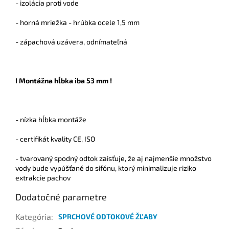
- izolácia proti vode
- horná mriežka - hrúbka ocele 1,5 mm
- zápachová uzávera, odnímateľná
! Montážna hĺbka iba 53 mm !
- nízka hĺbka montáže
- certifikát kvality CE, ISO
- tvarovaný spodný odtok zaisťuje, že aj najmenšie množstvo
vody bude vypúšťané do sifónu, ktorý minimalizuje riziko
extrakcie pachov
Dodatočné parametre
Kategória
:
SPRCHOVÉ ODTOKOVÉ ŽĽABY