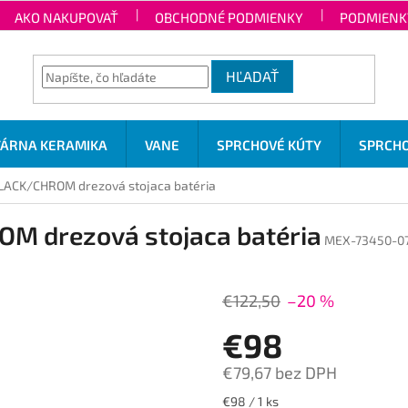
AKO NAKUPOVAŤ
OBCHODNÉ PODMIENKY
PODMIENK
HĽADAŤ
TÁRNA KERAMIKA
VANE
SPRCHOVÉ KÚTY
SPRCHO
ACK/CHROM drezová stojaca batéria
 drezová stojaca batéria
MEX-73450-0
€122,50
–20 %
€98
€79,67 bez DPH
Jednotková
€98 / 1 ks