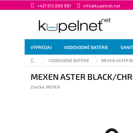
Prejsť
+421 915 898 981
info@kupelnet.net
na
obsah
VÝPREDAJ
VODOVODNÉ BATÉRIE
SANI
Domov
VODOVODNÉ BATÉRIE
MEXEN ASTER BL
MEXEN ASTER BLACK/CHROM
Značka:
MEXEN