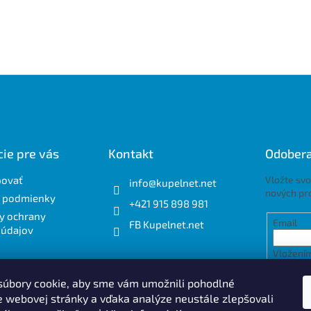
ie pre vás
Kontakt
Odobera
povať
Vložte svo
info
@
kupelnet.net
nových pr
 podmienky
+421 915 898 981
y ochrany
Email
FB Kupelnet.net
 údajov
Vložením
osobnýc
úbory cookie, aby sme vám umožnili pohodlné
e webovej stránky a vďaka analýze neustále zlepšovali
PRIH