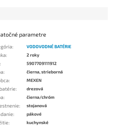
atočné parametre
egória
:
VODOVODNÉ BATÉRIE
uka
:
2 roky
:
5907709111912
ba
:
čierna, strieborná
obca
:
MEXEN
batérie
:
drezová
ba
:
čierna/chróm
estnenie
:
stojanová
ádanie
:
pákové
itie
:
kuchynské