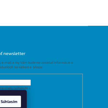
ť newsletter
j e-mail a my Vám budeme zasielať informácie o
oduktoch na našom e-shope.
 e-mailu súhlasíte s
podmienkami ochrany
h údajov
Súhlasím
LÁSIŤ SA