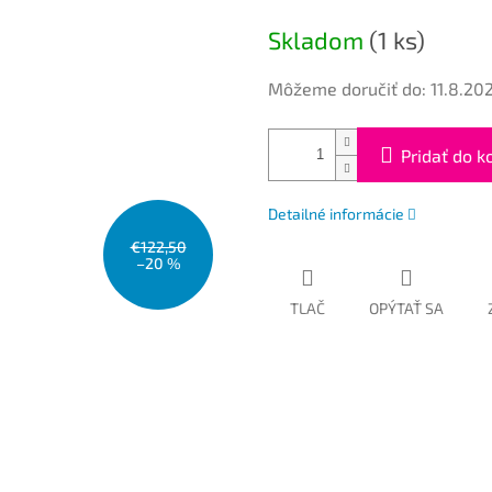
cena:
Skladom
(1 ks)
Môžeme doručiť do:
11.8.20
Pridať do k
Detailné informácie
€122,50
–20 %
TLAČ
OPÝTAŤ SA