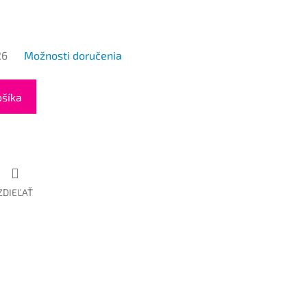
26
Možnosti doručenia
ošíka
ZDIEĽAŤ