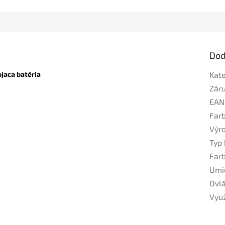
Dod
aca batéria
Kat
Zár
EAN
Far
Výr
Typ 
Far
Umi
Ovl
Využ