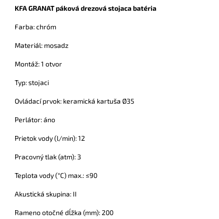
KFA GRANAT páková drezová stojaca batéria
Farba: chróm
Materiál: mosadz
Montáž: 1 otvor
Typ: stojaci
Ovládací prvok: keramická kartuša Ø35
Perlátor: áno
Prietok vody (l/min): 12
Pracovný tlak (atm): 3
Teplota vody (°C) max.: ≤90
Akustická skupina: II
Rameno otočné dĺžka (mm): 200