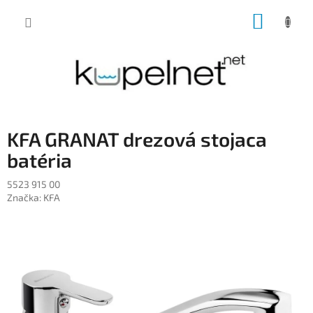
Prejsť
NÁKUP
na
obsah
KOŠÍK
KFA GRANAT drezová stojaca
batéria
5523 915 00
Značka:
KFA