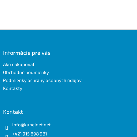
Z
á
p
ä
Informácie pre vás
t
Ako nakupovať
i
e
Obchodné podmienky
Podmienky ochrany osobných údajov
Kontakty
Kontakt
info
@
kupelnet.net
+421 915 898 981