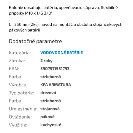
Balenie obsahuje: batériu, upevňovaciu súpravu, flexibilné
prípojky M10 x 1/G 3/8"
L= 350mm (2ks), návod na montáž a obsluhu stojančekových
pákových batérií
Dodatočné parametre
Kategória
:
VODOVODNÉ BATÉRIE
Záruka
:
2 roky
EAN
:
5907571551793
Farba
:
strieborná
Výrobca
:
KFA ARMATURA
Typ batérie
:
drezová
Farba
:
strieborná
Umiestnenie
:
stojanová
Ovládanie
:
pákové
Využitie
:
kuchynské