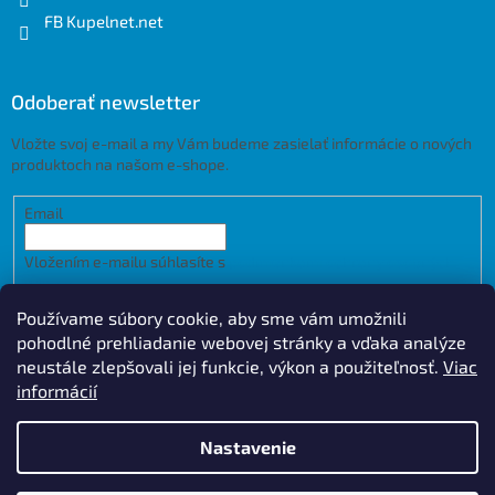
FB Kupelnet.net
Odoberať newsletter
Vložte svoj e-mail a my Vám budeme zasielať informácie o nových
produktoch na našom e-shope.
Email
Vložením e-mailu súhlasíte s
podmienkami ochrany osobných
údajov
Používame súbory cookie, aby sme vám umožnili
PRIHLÁSIŤ SA
pohodlné prehliadanie webovej stránky a vďaka analýze
neustále zlepšovali jej funkcie, výkon a použiteľnosť.
Viac
informácií
Vytvoril Shoptet
Design by
Nastavenie