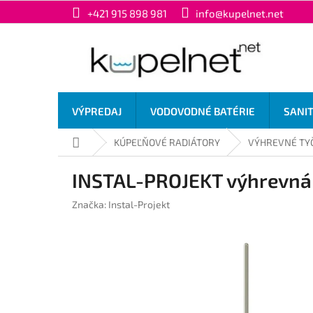
Prejsť
+421 915 898 981
info@kupelnet.net
na
obsah
VÝPREDAJ
VODOVODNÉ BATÉRIE
SANI
Domov
KÚPEĽŇOVÉ RADIÁTORY
VÝHREVNÉ TY
INSTAL-PROJEKT výhrevná
Značka:
Instal-Projekt