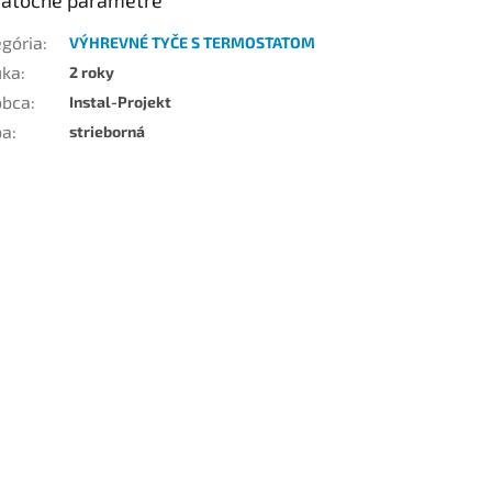
egória
:
VÝHREVNÉ TYČE S TERMOSTATOM
uka
:
2 roky
obca
:
Instal-Projekt
ba
:
strieborná