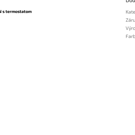
N s termostatom
Kat
Zár
Výr
Far