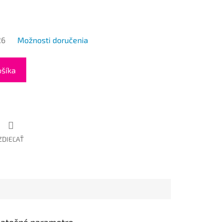
26
Možnosti doručenia
ošíka
ZDIEĽAŤ
atočné parametre