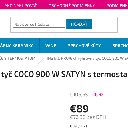
AKO NAKUPOVAŤ
OBCHODNÉ PODMIENKY
PODMIENK
HĽADAŤ
TÁRNA KERAMIKA
VANE
SPRCHOVÉ KÚTY
SPRCHO
ČE S TERMOSTATOM
INSTAL-PROJEKT výhrevná tyč COCO 900 W S
 tyč COCO 900 W SATYN s termost
€106,65
–16 %
€89
€72,36 bez DPH
Jednotková
€89 / 1 ks