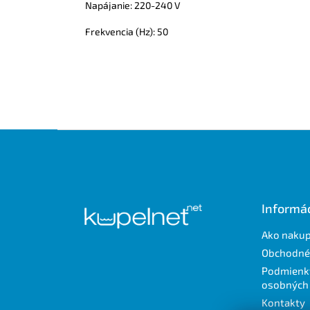
Napájanie: 220-240 V
Frekvencia (Hz): 50
Z
á
p
ä
t
Informác
i
e
Ako naku
Obchodné
Podmienk
osobných
Kontakty