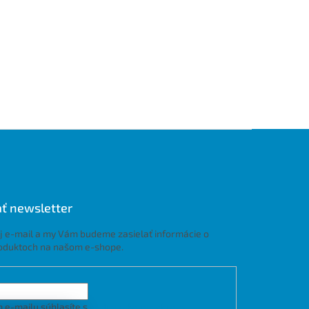
ť newsletter
j e-mail a my Vám budeme zasielať informácie o
oduktoch na našom e-shope.
 e-mailu súhlasíte s
podmienkami ochrany