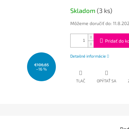
cena:
Skladom
(3 ks)
Môžeme doručiť do:
11.8.20
Pridať do k
Detailné informácie
€106,65
–16 %
TLAČ
OPÝTAŤ SA
Dod