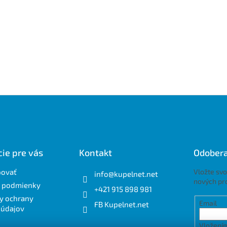
ie pre vás
Kontakt
Odobera
povať
Vložte svo
info
@
kupelnet.net
nových pr
 podmienky
+421 915 898 981
y ochrany
Email
FB Kupelnet.net
 údajov
Vložením