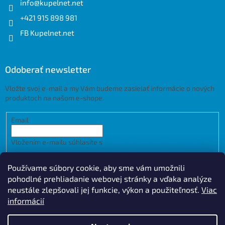
info
@
kupelnet.net
+421 915 898 981
FB Kupelnet.net
Odoberať newsletter
Vložte svoj e-mail a my Vám budeme zasielať informácie o nových
produktoch na našom e-shope.
Email
Vložením e-mailu súhlasíte s
podmienkami ochrany osobných
údajov
Používame súbory cookie, aby sme vám umožnili
PRIHLÁSIŤ SA
pohodlné prehliadanie webovej stránky a vďaka analýze
neustále zlepšovali jej funkcie, výkon a použiteľnosť.
Viac
informácií
Vytvoril Shoptet
Design by