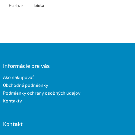
Farba
:
biela
Z
á
p
ä
Informácie pre vás
t
Ako nakupovať
i
e
Obchodné podmienky
Podmienky ochrany osobných údajov
Kontakty
Kontakt