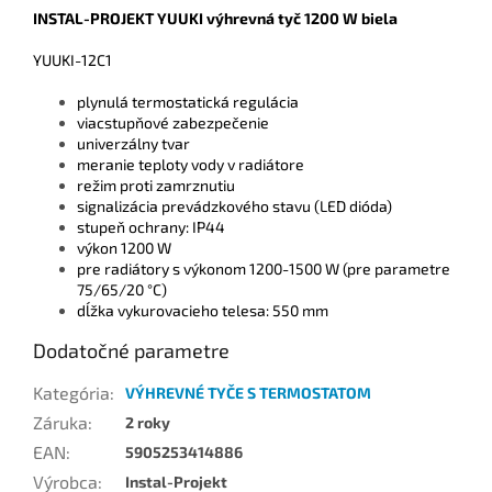
INSTAL-PROJEKT YUUKI výhrevná tyč 1200 W biela
YUUKI-12C1
plynulá termostatická regulácia
viacstupňové zabezpečenie
univerzálny tvar
meranie teploty vody v radiátore
režim proti zamrznutiu
signalizácia prevádzkového stavu (LED dióda)
stupeň ochrany: IP44
výkon 1200 W
pre radiátory s výkonom 1200-1500 W (pre parametre
75/65/20 °C)
dĺžka vykurovacieho telesa: 550 mm
Dodatočné parametre
Kategória
:
VÝHREVNÉ TYČE S TERMOSTATOM
Záruka
:
2 roky
EAN
:
5905253414886
Výrobca
:
Instal-Projekt