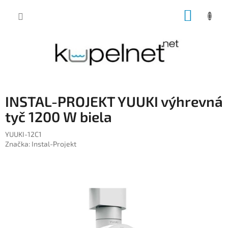
Prejsť
NÁKUP
na
obsah
KOŠÍK
INSTAL-PROJEKT YUUKI výhrevná
tyč 1200 W biela
YUUKI-12C1
Značka:
Instal-Projekt