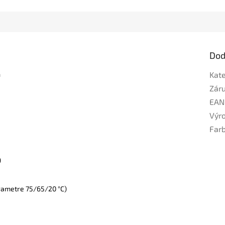
Dod
a
Kat
Zár
EAN
Výr
Far
)
rametre 75/65/20 °C)