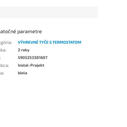
atočné parametre
egória
:
VÝHREVNÉ TYČE S TERMOSTATOM
uka
:
2 roky
:
5905253381607
obca
:
Instal-Projekt
ba
:
biela