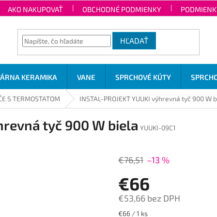
AKO NAKUPOVAŤ
OBCHODNÉ PODMIENKY
PODMIENK
HĽADAŤ
TÁRNA KERAMIKA
VANE
SPRCHOVÉ KÚTY
SPRCHO
ČE S TERMOSTATOM
INSTAL-PROJEKT YUUKI výhrevná tyč 900 W b
revná tyč 900 W biela
YUUKI-09C1
€76,51
–13 %
€66
€53,66 bez DPH
Jednotková
€66 / 1 ks