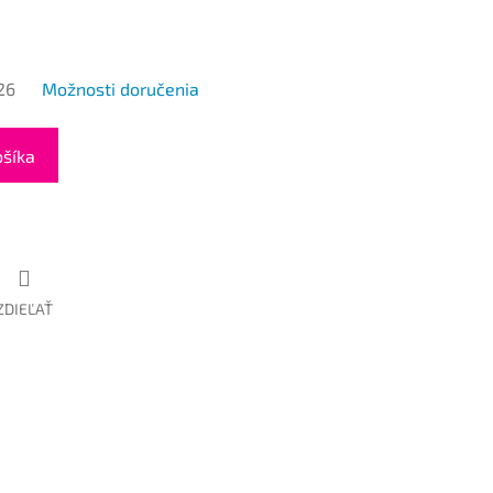
26
Možnosti doručenia
ošíka
ZDIEĽAŤ