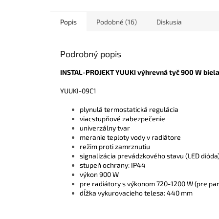
Popis
Podobné (16)
Diskusia
Podrobný popis
INSTAL-PROJEKT YUUKI výhrevná tyč 900 W biel
YUUKI-09C1
plynulá termostatická regulácia
viacstupňové zabezpečenie
univerzálny tvar
meranie teploty vody v radiátore
režim proti zamrznutiu
signalizácia prevádzkového stavu (LED dióda
stupeň ochrany: IP44
výkon 900 W
pre radiátory s výkonom 720-1200 W (pre pa
dĺžka vykurovacieho telesa: 440 mm