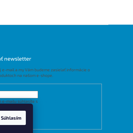
ť newsletter
j e-mail a my Vám budeme zasielať informácie o
oduktoch na našom e-shope.
 e-mailu súhlasíte s
podmienkami ochrany
h údajov
Súhlasím
LÁSIŤ SA