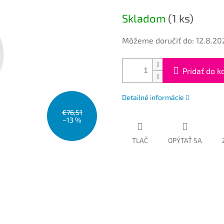
cena:
Skladom
(1 ks)
Môžeme doručiť do:
12.8.20
Pridať do k
Detailné informácie
€76,51
–13 %
TLAČ
OPÝTAŤ SA