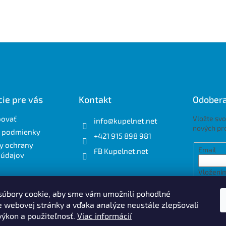
ie pre vás
Kontakt
Odobera
povať
Vložte svo
info
@
kupelnet.net
nových pr
 podmienky
+421 915 898 981
y ochrany
Email
FB Kupelnet.net
 údajov
Vložením
osobnýc
úbory cookie, aby sme vám umožnili pohodlné
e webovej stránky a vďaka analýze neustále zlepšovali
PRIH
 výkon a použiteľnosť.
Viac informácií