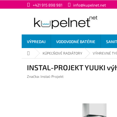
Prejsť
+421 915 898 981
info@kupelnet.net
na
obsah
VÝPREDAJ
VODOVODNÉ BATÉRIE
SANI
Domov
KÚPEĽŇOVÉ RADIÁTORY
VÝHREVNÉ TY
INSTAL-PROJEKT YUUKI výh
Značka:
Instal-Projekt