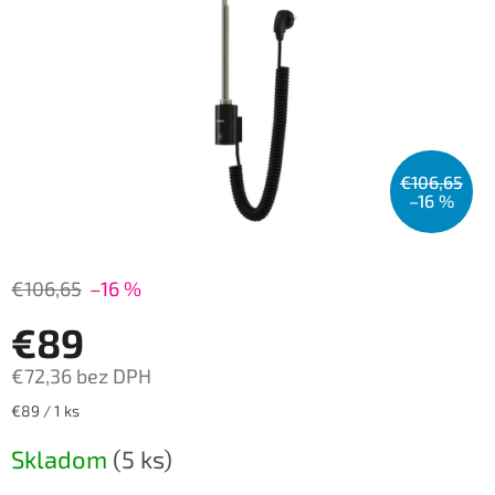
€106,65
–16 %
€106,65
–16 %
€89
€72,36 bez DPH
Jednotková
€89 / 1 ks
cena:
Skladom
(5 ks)