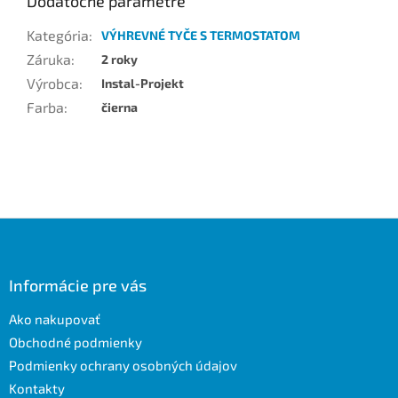
Dodatočné parametre
Kategória
:
VÝHREVNÉ TYČE S TERMOSTATOM
Záruka
:
2 roky
Výrobca
:
Instal-Projekt
Farba
:
čierna
Z
á
p
ä
Informácie pre vás
t
Ako nakupovať
i
e
Obchodné podmienky
Podmienky ochrany osobných údajov
Kontakty