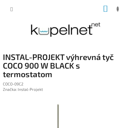
Prejsť
NÁKUP
na
obsah
KOŠÍK
INSTAL-PROJEKT výhrevná tyč
COCO 900 W BLACK s
termostatom
COCO-09C2
Značka:
Instal-Projekt