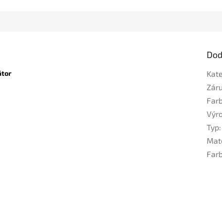
Dod
átor
Kat
Zár
Far
Výr
Typ
:
Mat
Far