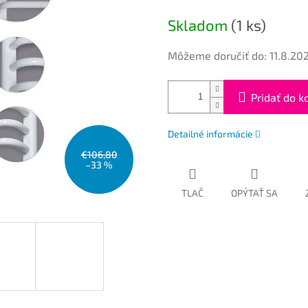
cena:
Skladom
(1 ks)
Môžeme doručiť do:
11.8.20
Pridať do k
Detailné informácie
€106,80
–33 %
TLAČ
OPÝTAŤ SA