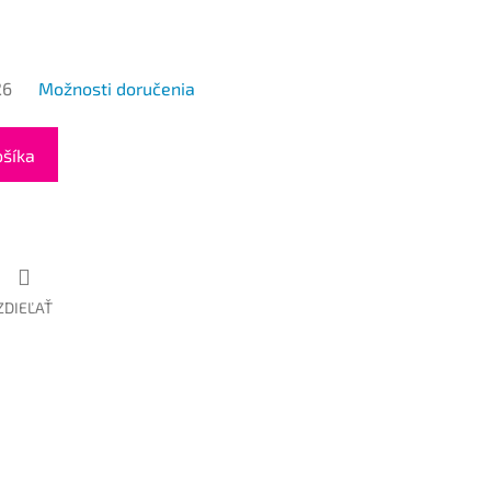
26
Možnosti doručenia
ošíka
ZDIEĽAŤ