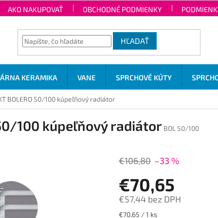
AKO NAKUPOVAŤ
OBCHODNÉ PODMIENKY
PODMIENK
HĽADAŤ
TÁRNA KERAMIKA
VANE
SPRCHOVÉ KÚTY
SPRCHO
T BOLERO 50/100 kúpeľňový radiátor
0/100 kúpeľňový radiátor
BOL 50/100
€106,80
–33 %
€70,65
€57,44 bez DPH
Jednotková
€70,65 / 1 ks