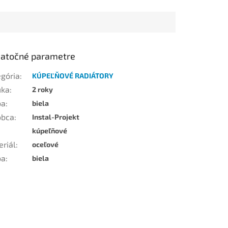
atočné parametre
egória
:
KÚPEĽŇOVÉ RADIÁTORY
uka
:
2 roky
ba
:
biela
obca
:
Instal-Projekt
kúpeľňové
eriál
:
oceľové
ba
:
biela