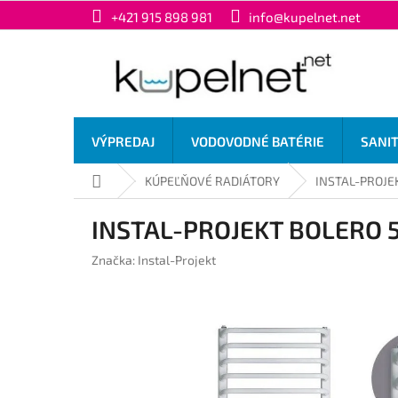
Prejsť
+421 915 898 981
info@kupelnet.net
na
obsah
VÝPREDAJ
VODOVODNÉ BATÉRIE
SANI
Domov
KÚPEĽŇOVÉ RADIÁTORY
INSTAL-PROJEK
INSTAL-PROJEKT BOLERO 5
Značka:
Instal-Projekt