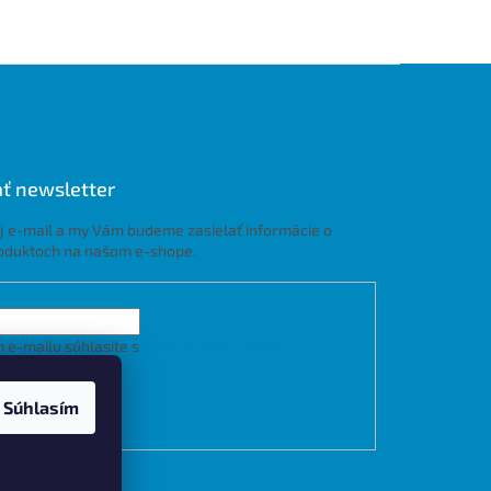
ť newsletter
j e-mail a my Vám budeme zasielať informácie o
oduktoch na našom e-shope.
 e-mailu súhlasíte s
podmienkami ochrany
h údajov
Súhlasím
LÁSIŤ SA