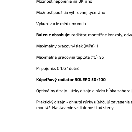
Možnosť napojenia na UK: áno
Možnosť použitia výhrevnej tyče: áno
Vykurovacie médium: voda
Balenie obsahuje:
radiátor,
montážne konzoly, odvz
Maximálny pracovný tlak (MPa): 1
Maximálna pracovná teplota (°C): 95
Pripojenie: G 1/2" dolné
Kúpeľňový radiator BOLERO 50/100
Optimálny dizajn - úzky dizajn a nízka hĺbka zaber
Praktický dizajn - ohnuté rúrky uľahčujú zavesenie
montáž. Nastavenie vzdialenosti od steny.