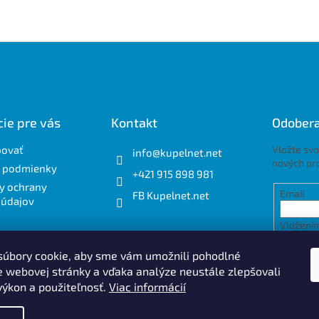
ie pre vás
Kontakt
Odobera
povať
Vložte svo
info
@
kupelnet.net
nových pr
 podmienky
+421 915 898 981
y ochrany
Email
FB Kupelnet.net
 údajov
Vložením
osobnýc
úbory cookie, aby sme vám umožnili pohodlné
e webovej stránky a vďaka analýze neustále zlepšovali
PRIH
 výkon a použiteľnosť.
Viac informácií