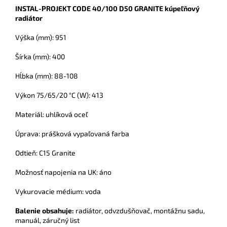
INSTAL-PROJEKT CODE 40/100 D50 GRANITE kúpeľňový
radiátor
Výška (mm): 951
Šírka (mm): 400
Hĺbka (mm): 88-108
Výkon 75/65/20 °C (W): 413
Materiál: uhlíková oceľ
Úprava: prášková vypaľovaná farba
Odtieň: C15 Granite
Možnosť napojenia na UK: áno
Vykurovacie médium: voda
Balenie obsahuje:
radiátor,
odvzdušňovač, montážnu sadu,
manuál, záručný list