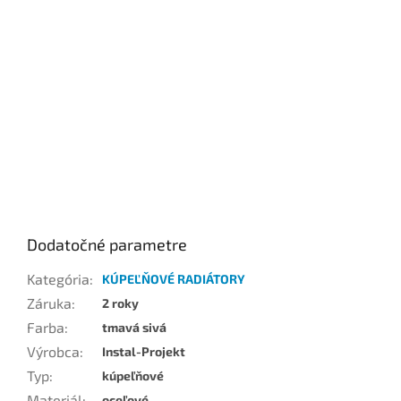
Dodatočné parametre
Kategória
:
KÚPEĽŇOVÉ RADIÁTORY
Záruka
:
2 roky
Farba
:
tmavá sivá
Výrobca
:
Instal-Projekt
Typ
:
kúpeľňové
Materiál
:
oceľové