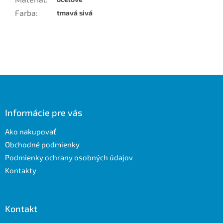
Farba
:
tmavá sivá
Z
á
p
ä
Informácie pre vás
t
Ako nakupovať
i
e
Obchodné podmienky
Podmienky ochrany osobných údajov
Kontakty
Kontakt