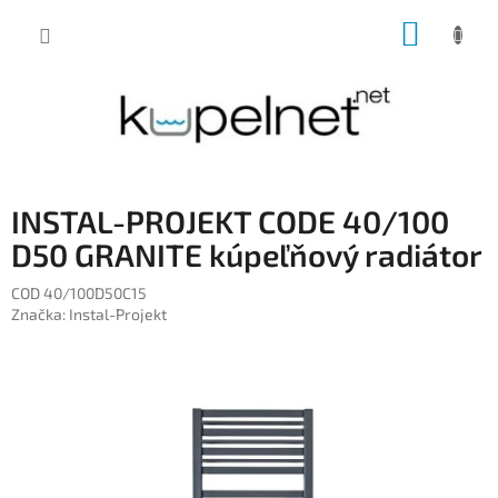
Prejsť
NÁKUP
na
obsah
KOŠÍK
INSTAL-PROJEKT CODE 40/100
D50 GRANITE kúpeľňový radiátor
COD 40/100D50C15
Značka:
Instal-Projekt