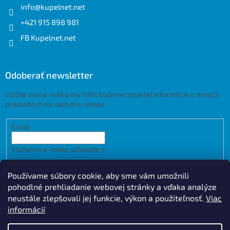
info
@
kupelnet.net
+421 915 898 981
FB Kupelnet.net
Odoberať newsletter
Vložte svoj e-mail a my Vám budeme zasielať informácie o nových
produktoch na našom e-shope.
Email
Vložením e-mailu súhlasíte s
podmienkami ochrany osobných
údajov
Používame súbory cookie, aby sme vám umožnili
PRIHLÁSIŤ SA
pohodlné prehliadanie webovej stránky a vďaka analýze
neustále zlepšovali jej funkcie, výkon a použiteľnosť.
Viac
informácií
Vytvoril Shoptet
Design by