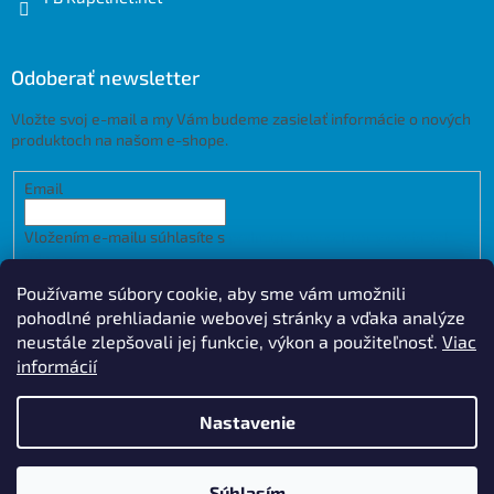
Odoberať newsletter
Vložte svoj e-mail a my Vám budeme zasielať informácie o nových
produktoch na našom e-shope.
Email
Vložením e-mailu súhlasíte s
podmienkami ochrany osobných
údajov
Používame súbory cookie, aby sme vám umožnili
PRIHLÁSIŤ SA
pohodlné prehliadanie webovej stránky a vďaka analýze
neustále zlepšovali jej funkcie, výkon a použiteľnosť.
Viac
informácií
Vytvoril Shoptet
Design by
Nastavenie
Copyright 2026
Kupelnet.net
. Všetky práva vyhradené.
Upraviť
Súhlasím