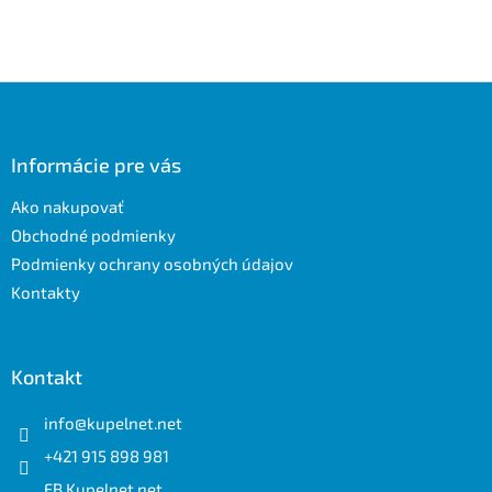
Z
á
p
ä
Informácie pre vás
t
Ako nakupovať
i
e
Obchodné podmienky
Podmienky ochrany osobných údajov
Kontakty
Kontakt
info
@
kupelnet.net
+421 915 898 981
FB Kupelnet.net