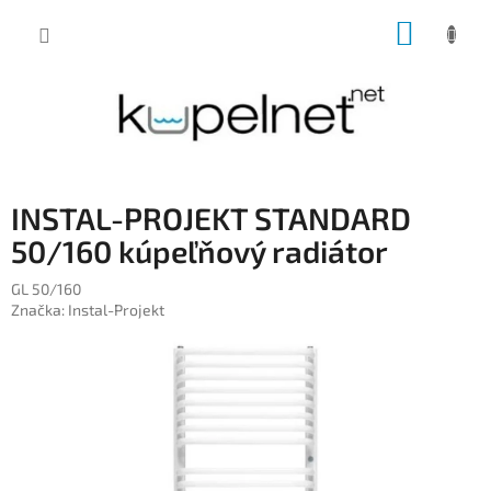
Prejsť
NÁKUP
na
obsah
KOŠÍK
INSTAL-PROJEKT STANDARD
50/160 kúpeľňový radiátor
GL 50/160
Značka:
Instal-Projekt