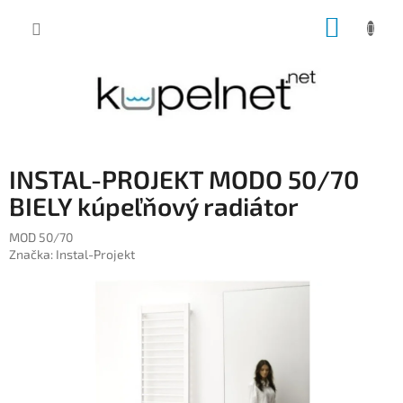
Prejsť
NÁKUP
na
obsah
KOŠÍK
INSTAL-PROJEKT MODO 50/70
BIELY kúpeľňový radiátor
MOD 50/70
Značka:
Instal-Projekt