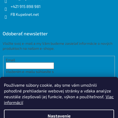
+421 915 898 981
FB Kupelnet.net
Odoberať newsletter
Vložte svoj e-mail a my Vám budeme zasielať informácie o nových
produktoch na našom e-shope.
Email
Vložením e-mailu súhlasíte s
podmienkami ochrany osobných
údajov
Používame súbory cookie, aby sme vám umožnili
PRIHLÁSIŤ SA
pohodlné prehliadanie webovej stránky a vďaka analýze
neustále zlepšovali jej funkcie, výkon a použiteľnosť.
Viac
informácií
Vytvoril Shoptet
Design by
Nastavenie