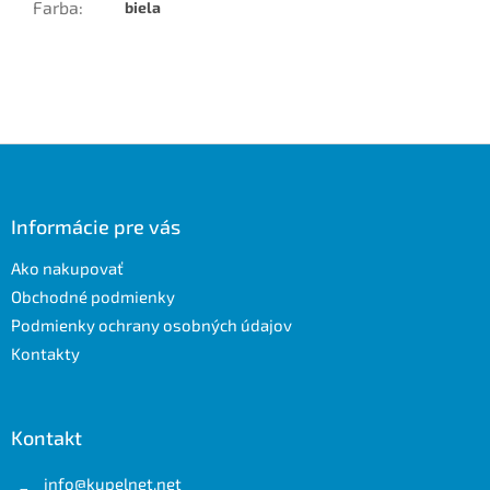
Farba
:
biela
Z
á
p
ä
Informácie pre vás
t
Ako nakupovať
i
e
Obchodné podmienky
Podmienky ochrany osobných údajov
Kontakty
Kontakt
info
@
kupelnet.net