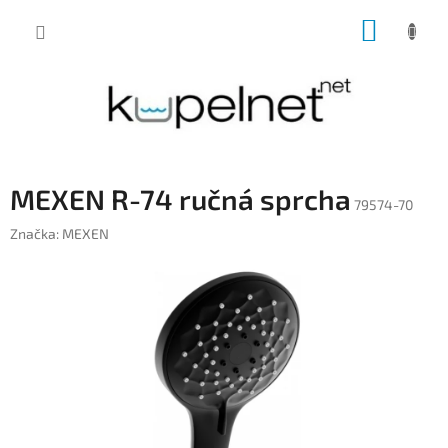
Prejsť
NÁKUP
na
obsah
KOŠÍK
MEXEN R-74 ručná sprcha
79574-70
Značka:
MEXEN