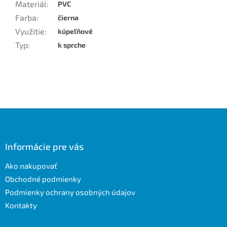
Materiál
:
PVC
Farba
:
čierna
Využitie
:
kúpeľňové
Typ
:
k sprche
Z
á
p
ä
Informácie pre vás
t
Ako nakupovať
i
e
Obchodné podmienky
Podmienky ochrany osobných údajov
Kontakty