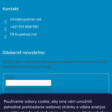
Kontakt
info
@
kupelnet.net
+421 915 898 981
FB Kupelnet.net
Odoberať newsletter
Vložte svoj e-mail a my Vám budeme zasielať informácie o nových
produktoch na našom e-shope.
Email
Vložením e-mailu súhlasíte s
podmienkami ochrany osobných
údajov
Používame súbory cookie, aby sme vám umožnili
PRIHLÁSIŤ SA
pohodlné prehliadanie webovej stránky a vďaka analýze