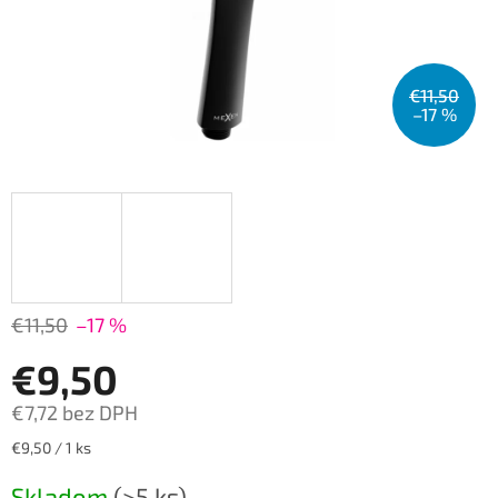
€11,50
–17 %
€11,50
–17 %
€9,50
€7,72 bez DPH
Jednotková
€9,50 / 1 ks
cena:
Skladom
(>5 ks)