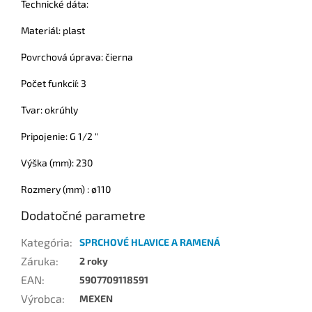
Technické dáta:
Materiál: plast
Povrchová úprava: čierna
Počet funkcií: 3
Tvar: okrúhly
Pripojenie: G 1/2 "
Výška (mm): 230
Rozmery (mm) : ø110
Dodatočné parametre
Kategória
:
SPRCHOVÉ HLAVICE A RAMENÁ
Záruka
:
2 roky
EAN
:
5907709118591
Výrobca
:
MEXEN